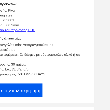
 προϊόντων
γής: Κίνα
ng steel
 ISO9001
λου: 88.9mm
λίο του προϊόντος PDF
ς & ναυτιλίας
αγγελίας min: Διαπραγματεύσιμος
γματεύσιμα
επτομέρειες: Σε δέσμες με υδατοασφαλές υλικό ή σε
α
οσης: 30 ημέρες
 L/c, t/t, d/a, d/p
προσφοράς: 50TONS/30DAYS
ε την καλύτερη τιμή