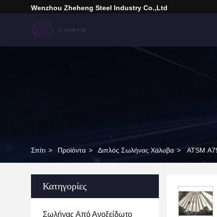
Wenzhou Zheheng Steel Industry Co.,Ltd
Σπίτι
>
Προϊόντα
>
Διπλός Σωλήνας Χάλυβα
>
ATSM A79
Κατηγορίες
Σωλήνας Από Ανοξείδωτο