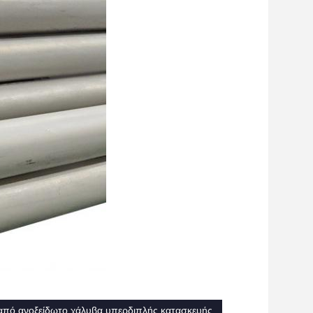
από ανοξείδωτο χάλυβα υπερδιπλής κατασκευής