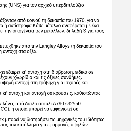
σης (UNS) για τον αρχικό υπερδιπλούξιο
ονταν από κοινού τη δεκαετία του 1970, για να
α ή αντίστροφα.Κάθε μέταλλο αναφέρεται με ένα
 την οικογένεια των μετάλλων, δηλαδή S για τους
πτύχθηκε από την Langley Alloys τη δεκαετία του
η αντοχή στα οξέα.
 εξαιρετική αντοχή στη διάβρωση, ειδικά σε
χουν χλωρίδιο και τις όξινες συνθήκες.
ψηλή αντοχή στη τράβηξη για ισχυρές και
ική αντοχή και αντοχή σε κρούσεις, καθιστώντας
σωλήνες από διπλό ατσάλι A790 s32550
C), η οποία μπορεί να εμφανιστεί σε
 μπορεί να διατηρήσει τις μηχανικές του ιδιότητες
ώντας τον κατάλληλο για εφαρμογές υψηλών