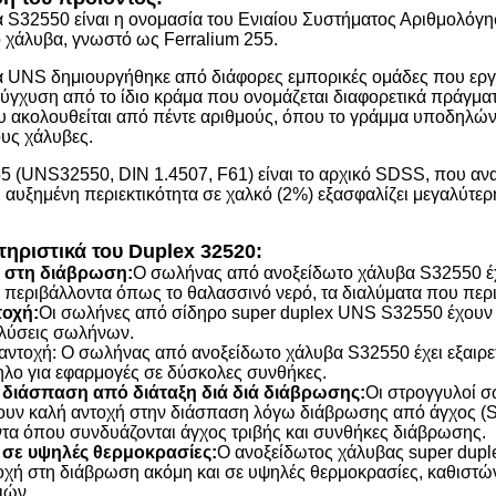
 S32550 είναι η ονομασία του Ενιαίου Συστήματος Αριθμολόγη
 χάλυβα, γνωστό ως Ferralium 255.
 UNS δημιουργήθηκε από διάφορες εμπορικές ομάδες που εργάζ
σύγχυση από το ίδιο κράμα που ονομάζεται διαφορετικά πράγματ
 ακολουθείται από πέντε αριθμούς, όπου το γράμμα υποδηλώνει
υς χάλυβες.
5 (UNS32550, DIN 1.4507, F61) είναι το αρχικό SDSS, που ανα
 αυξημένη περιεκτικότητα σε χαλκό (2%) εξασφαλίζει μεγαλύτερ
τηριστικά του Duplex 3252
0:
 στη διάβρωση:
Ο σωλήνας από ανοξείδωτο χάλυβα S32550 έχει
 περιβάλλοντα όπως το θαλασσινό νερό, τα διαλύματα που περιέ
οχή:
Οι σωλήνες από σίδηρο super duplex UNS S32550 έχουν υ
 λύσεις σωλήνων.
 αντοχή: Ο σωλήνας από ανοξείδωτο χάλυβα S32550 έχει εξαιρετ
ηλο για εφαρμογές σε δύσκολες συνθήκες.
 διάσπαση από διάταξη διά διά διάβρωσης:
Οι στρογγυλοί 
υν καλή αντοχή στην διάσπαση λόγω διάβρωσης από άγχος (SC
τα όπου συνδυάζονται άγχος τριβής και συνθήκες διάβρωσης.
 σε υψηλές θερμοκρασίες:
Ο ανοξείδωτος χάλυβας super duplex
τοχή στη διάβρωση ακόμη και σε υψηλές θερμοκρασίες, καθιστ
ιών.