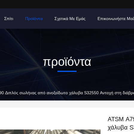
Σπίτι
Προϊόντα
Σχετικά Με Εμάς
Επικοινωνήστε Μα
προϊόντα
0 Διπλός σωλήνας από ανοξείδωτο χάλυβα S32550 Αντοχή στη διάβρ
ATSM A79
χάλυβα S