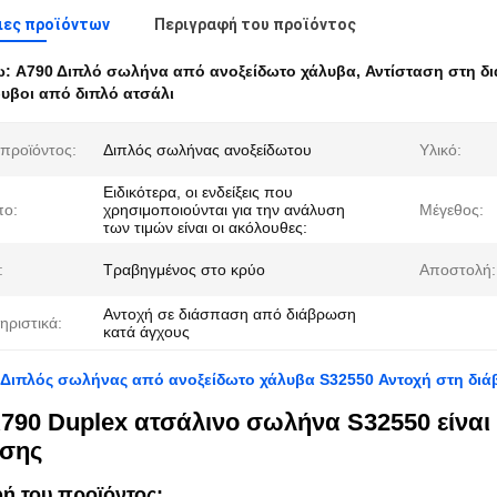
ιες προϊόντων
Περιγραφή του προϊόντος
ω:
Α790 Διπλό σωλήνα από ανοξείδωτο χάλυβα
,
Αντίσταση στη δ
υβοι από διπλό ατσάλι
προϊόντος:
Διπλός σωλήνας ανοξείδωτου
Υλικό:
Ειδικότερα, οι ενδείξεις που
πο:
χρησιμοποιούνται για την ανάλυση
Μέγεθος:
των τιμών είναι οι ακόλουθες:
:
Τραβηγμένος στο κρύο
Αποστολή:
Αντοχή σε διάσπαση από διάβρωση
ηριστικά:
κατά άγχους
Διπλός σωλήνας από ανοξείδωτο χάλυβα S32550 Αντοχή στη διά
790 Duplex ατσάλινο σωλήνα S32550 είναι
σης
ή του προϊόντος: