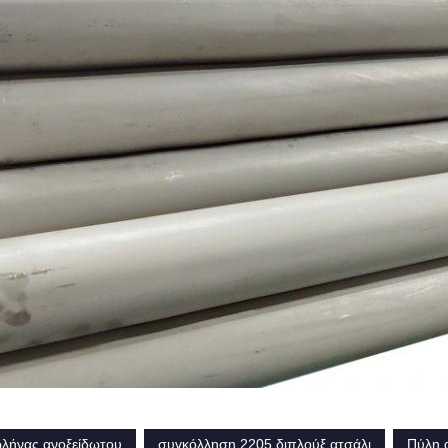
λήνας ανοξείδωτου
συγκόλληση 2205 διπλούξ ατσάλι
Πύλη 