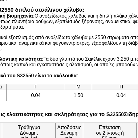
2550 διπλού ατσάλινου χάλυβα:
κή βιομηχανία:
Ο ανοξείδωτος χάλυβας και η διπλή πλάκα χάλ
όπως πλυντήρια ρούχων, εξοπλισμός ξήρανσης, αναμεικτικά, φυγ
εξαρτήματα.
ικοί εξοπλισμός από ανοξείδωτο χάλυβα με 2550 στρώματα απ
ριστικά, αναμεικτικά και φυγοκεντρίστρες, εξασφαλίζουν τη δι
.
λοντική κοινότητα:
Τα δύο γλυπτά του Σακέλικ έχουν 3.250 μπ
όπως καπνό και εγκαταστάσεις αλατισμού, οι οποίες μπορούν 
κά του S32550 είναι τα ακόλουθα:
α
Γ
Μ
Π
0.04
1.50
0.04
ις ελαστικότητας και σκληρότητας για το S
Σιδη
32550
Τράβηγμα
Αποδόσεις
Επέκταση
Δύναμη,
Δύναμη,
σε 2 ίντσες ή