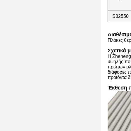
S32550
Διαθέσιμ
Πλάκες θε
Σχετικά μ
Η Zheheng 
υψηλής ποι
πρώτων υλ
διάφορες π
προϊόντα δ
Έκθεση 