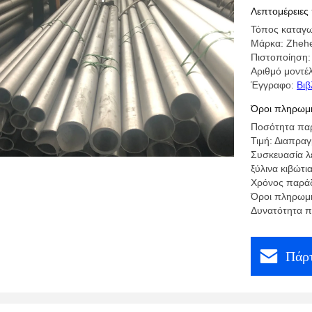
και ρήξη
Λεπτομέρειες
Τόπος καταγω
Μάρκα: Zhehe
Πιστοποίηση:
Αριθμό μοντέ
Έγγραφο:
Βιβ
Όροι πληρωμή
Ποσότητα παρ
Τιμή: Διαπρα
Συσκευασία λ
ξύλινα κιβώτι
Χρόνος παράδ
Όροι πληρωμής:
Δυνατότητα 
Πάρτ