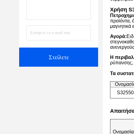
Χρήση S3
Πετροχημι
προϊόντα, 
μαγνητικά 
Αγορά:
Ειδ
στεγνοκαθα
ανενεργούς
Στείλετε
Η περιβαλ
ρύπανσης, 
Τα συστατι
Ονομασί
S32550
Απαιτήσε
Ονομασία