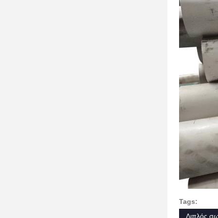
Tags:
Διπλός σω