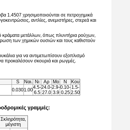
υβα 1.4507 χρησιμοποιούνται σε πετροχημικά
οκεντρώσεις, αντλίες, ανεμιστήρες, στερεά και
ό κράματα μετάλλων, όπως πλυντήρια ρούχων,
άβρωση των χημικών ουσιών και τους καθιστούν
ουκάλια για να αντιμετωπίσουν εξοπλισμό
να προκαλέσουν σκουριά και ρωγμές.
S
Ναι.
Νι
Αρ
Μo
N
Κου
4.5-
24.0-
2.9-
0.10-
1.5-
0.030
1.00
6.5
27.0
3.9
0.25
2.50
ροδρομικές γραμμές:
Σκληρότητα,
μέγιστη