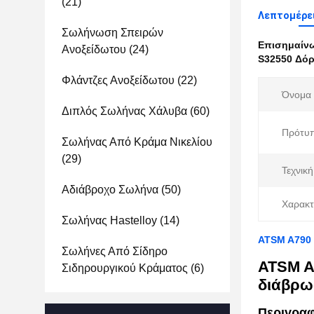
(21)
Λεπτομέρε
Σωλήνωση Σπειρών
Επισημαίν
Ανοξείδωτου
(24)
S32550 Δόρ
Φλάντζες Ανοξείδωτου
(22)
Όνομα 
Διπλός Σωλήνας Χάλυβα
(60)
Πρότυ
Σωλήνας Από Κράμα Νικελίου
(29)
Τεχνική
Αδιάβροχο Σωλήνα
(50)
Χαρακτ
Σωλήνας Hastelloy
(14)
ATSM A790 
Σωλήνες Από Σίδηρο
ATSM A
Σιδηρουργικού Κράματος
(6)
διάβρω
Περιγραφ