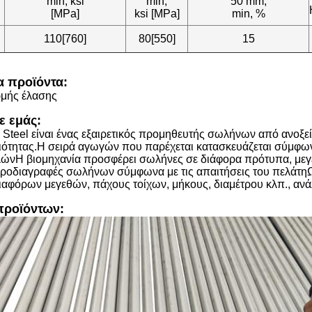
min, ksi
min,
50 mm,
[MPa]
ksi [MPa]
min, %
110[760]
80[550]
15
α προϊόντα:
ρμής έλασης
ε εμάς:
Steel είναι ένας εξαιρετικός προμηθευτής σωλήνων από ανοξ
ότητας.Η σειρά αγωγών που παρέχεται κατασκευάζεται σύμφωνα
ώνΗ βιομηχανία προσφέρει σωλήνες σε διάφορα πρότυπα, μεγ
ροδιαγραφές σωλήνων σύμφωνα με τις απαιτήσεις του πελάτηΩ
ιαφόρων μεγεθών, πάχους τοίχων, μήκους, διαμέτρου κλπ., ανάλ
προϊόντων: