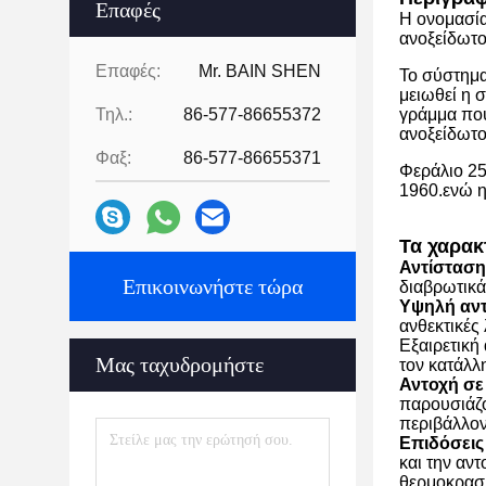
Επαφές
Η ονομασία
ανοξείδωτο
Επαφές:
Mr. BAIN SHEN
Το σύστημα
μειωθεί η 
Τηλ.:
86-577-86655372
γράμμα που
ανοξείδωτο
Φαξ:
86-577-86655371
Φεράλιο 25
1960.ενώ η
Τα χαρακ
Αντίσταση
Επικοινωνήστε τώρα
διαβρωτικά
Υψηλή αντ
ανθεκτικές
Εξαιρετική
Μας ταχυδρομήστε
τον κατάλλ
Αντοχή σε
παρουσιάζο
περιβάλλον
Επιδόσεις
και την αν
θερμοκρασ