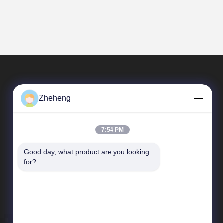
Zheheng
7:54 PM
Good day, what product are you looking 
Γρήγορες Συνδέσεις
for?
Σχεδιάγραμμα επιχείρησης
Επισκεψή εργοστασίου
Έλεγχος ποιότητας