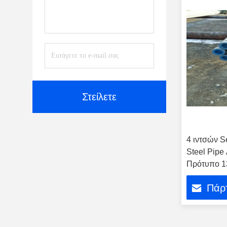
Στείλετε
4 ιντσών Se
Steel Pip
Πρότυπο 1
Πάρτ