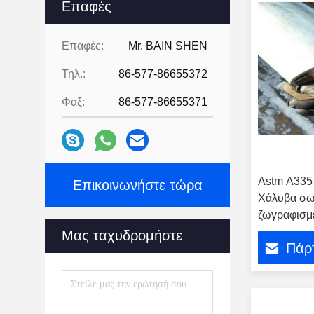
Επαφές
Επαφές:
Mr. BAIN SHEN
Τηλ.:
86-577-86655372
Φαξ:
86-577-86655371
Astm A335 
Επικοινωνήστε τώρα
Χάλυβα σω
ζωγραφισμέ
Μας ταχυδρομήστε
Πάρτ