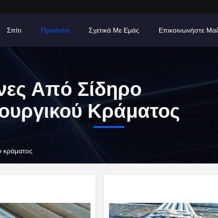
Σπίτι
Προϊόντα
Σχετικά Με Εμάς
Επικοινωνήστε Μα
ες Από Σίδηρο
ουργικού Κράματος
ύ κράματος