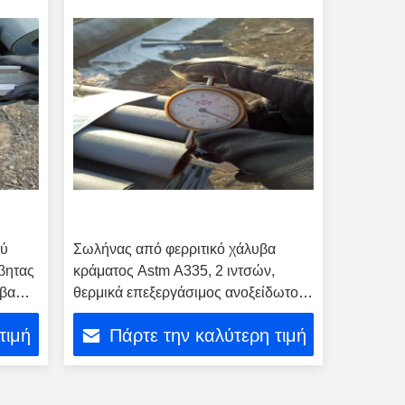
ού
Σωλήνας από φερριτικό χάλυβα
βητας
κράματος Astm A335, 2 ιντσών,
υβα
θερμικά επεξεργάσιμος ανοξείδωτος
χάλυβας
τιμή
Πάρτε την καλύτερη τιμή