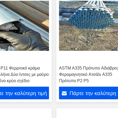
P11 Φερριτικό κράμα
ASTM A335 Πρότυπο Αδιάβρο
λήνα Δύο ίντσες με μαύρο
Φερομαγνητικό Ατσάλι Α335
νο κρύο σχέδιο
Πρότυπο P2 P5
ε την καλύτερη τιμή
Πάρτε την καλύτερη 