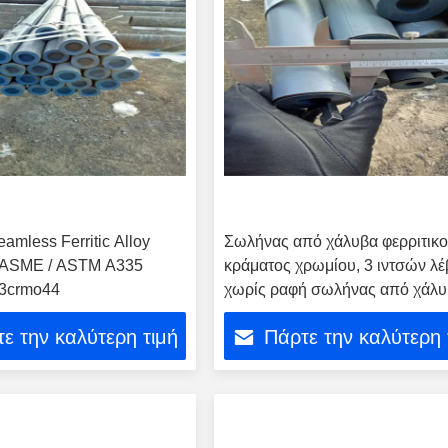
amless Ferritic Alloy
Σωλήνας από χάλυβα φερριτικ
e ASME / ASTM A335
κράματος χρωμίου, 3 ιντσών λέ
3crmo44
χωρίς ραφή σωλήνας από χάλ
κράματος
ε την καλύτερη τιμή
Πάρτε την καλύτερη 