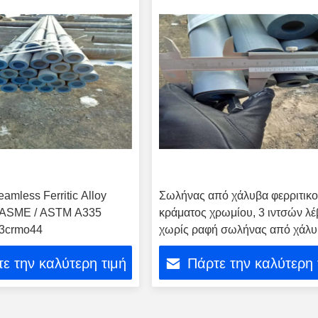
amless Ferritic Alloy
Σωλήνας από χάλυβα φερριτικ
e ASME / ASTM A335
κράματος χρωμίου, 3 ιντσών λέ
3crmo44
χωρίς ραφή σωλήνας από χάλ
κράματος
ε την καλύτερη τιμή
Πάρτε την καλύτερη 