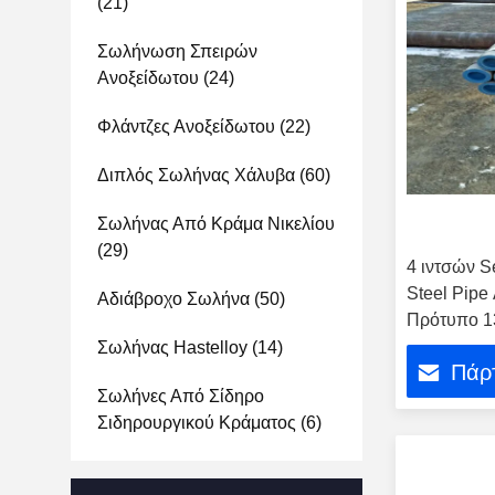
(21)
Σωλήνωση Σπειρών
Ανοξείδωτου
(24)
Φλάντζες Ανοξείδωτου
(22)
Διπλός Σωλήνας Χάλυβα
(60)
Σωλήνας Από Κράμα Νικελίου
(29)
4 ιντσών Se
Steel Pip
Αδιάβροχο Σωλήνα
(50)
Πρότυπο 1
Σωλήνας Hastelloy
(14)
Πάρτ
Σωλήνες Από Σίδηρο
Σιδηρουργικού Κράματος
(6)