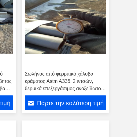
ού
Σωλήνας από φερριτικό χάλυβα
βητας
κράματος Astm A335, 2 ιντσών,
υβα
θερμικά επεξεργάσιμος ανοξείδωτος
χάλυβας
τιμή
Πάρτε την καλύτερη τιμή