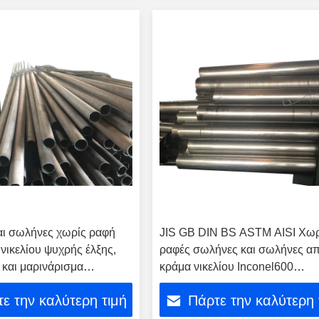
αι σωλήνες χωρίς ραφή
JIS GB DIN BS ASTM AISI Χωρ
νικελίου ψυχρής έλξης,
ραφές σωλήνες και σωλήνες α
και μαρινάρισμα
κράμα νικελίου Inconel600
 Incoloy800h Inconel625
Incoloy800h Inconel625 για αγ
ε την καλύτερη τιμή
Πάρτε την καλύτερη 