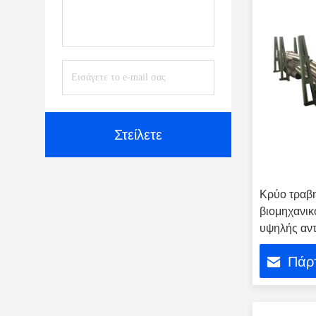
Στείλετε
Κρύο τραβη
βιομηχανικ
υψηλής αν
κράμα Uns
Πάρτ