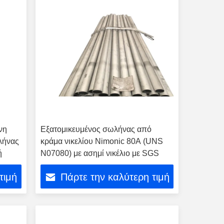
νη
Εξατομικευμένος σωλήνας από
λήνας
κράμα νικελίου Nimonic 80A (UNS
ή
N07080) με ασημί νικέλιο με SGS
τιμή
Πάρτε την καλύτερη τιμή