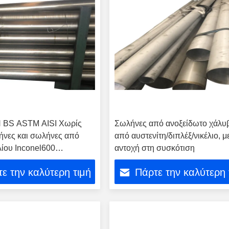
N BS ASTM AISI Χωρίς
Σωλήνες από ανοξείδωτο χάλυ
ήνες και σωλήνες από
από αυστενίτη/διπλέξ/νικέλιο, μ
λίου Inconel600
αντοχή στη συσκότιση
h Inconel625 για αγωγό
ε την καλύτερη τιμή
Πάρτε την καλύτερη 