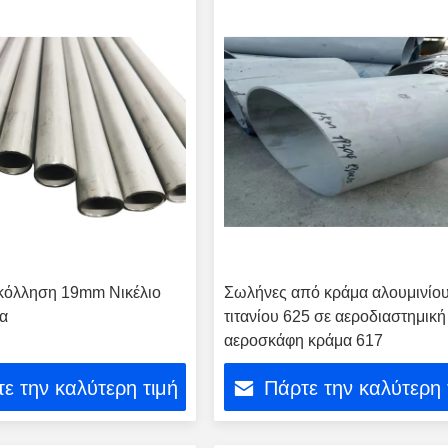
κόλληση 19mm Νικέλιο
Σωλήνες από κράμα αλουμινίου
α
τιτανίου 625 σε αεροδιαστημική 
αεροσκάφη κράμα 617
ε την καλύτερη τιμή
Πάρτε την καλύτερη 