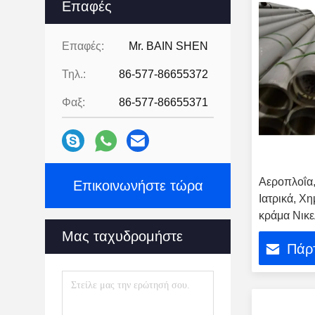
Επαφές
Επαφές:
Mr. BAIN SHEN
Τηλ.:
86-577-86655372
Φαξ:
86-577-86655371
Αεροπλοΐα,
Επικοινωνήστε τώρα
Ιατρικά, Χ
κράμα Νικε
Σωλήνας In
Μας ταχυδρομήστε
Πάρτ