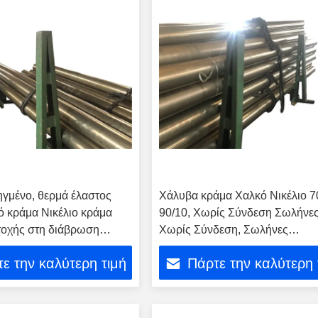
γμένο, θερμά έλαστος
Χάλυβα κράμα Χαλκό Νικέλιο 7
ό κράμα Νικέλιο κράμα
90/10, Χωρίς Σύνδεση Σωλήνε
τοχής στη διάβρωση
Χωρίς Σύνδεση, Σωλήνες
 N10276 σωλήνα
Ανταλλαγής Θέρμανσης, Ste
ε την καλύτερη τιμή
Πάρτε την καλύτερη 