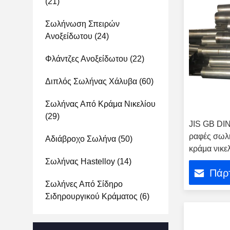
(21)
Σωλήνωση Σπειρών
Ανοξείδωτου
(24)
Φλάντζες Ανοξείδωτου
(22)
Διπλός Σωλήνας Χάλυβα
(60)
Σωλήνας Από Κράμα Νικελίου
(29)
JIS GB DI
ραφές σωλ
Αδιάβροχο Σωλήνα
(50)
κράμα νικε
Incoloy800
Σωλήνας Hastelloy
(14)
Πάρτ
Σωλήνες Από Σίδηρο
Σιδηρουργικού Κράματος
(6)