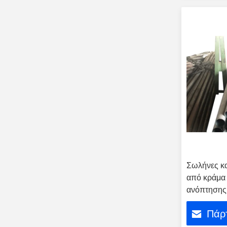
Σωλήνες κ
από κράμα 
ανόπτησης 
Inconel600
Πάρτ