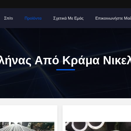
Σπίτι
Προϊόντα
Σχετικά Με Εμάς
Επικοινωνήστε Μα
λήνας Από Κράμα Νικελ