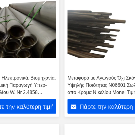
 Ηλεκτρονικά, Βιομηχανία,
Μεταφορά με Αγωγούς Όχι Σκό
ημική Παραγωγή Υπερ-
Υψηλής Ποιότητας N06601 Σω
λίου W. Nr 2.4858
από Κράμα Νικελίου Monel Τιμ
coloy 825
ε την καλύτερη τιμή
Πάρτε την καλύτερη 