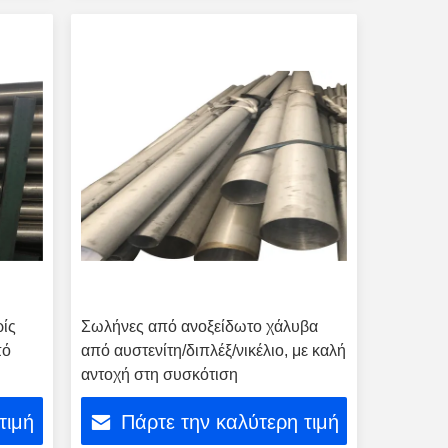
ίς
Σωλήνες από ανοξείδωτο χάλυβα
πό
από αυστενίτη/διπλέξ/νικέλιο, με καλή
αντοχή στη συσκότιση
ωγό
τιμή
Πάρτε την καλύτερη τιμή