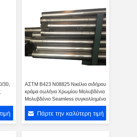
0/30,
ΑΣTM B423 N08825 Νικέλιο σιδήρου
ς
κράμα σωλήνα Χρωμίου Μολυβδένιο
Μολυβδένιο Seamless συγκολλημένο
τιμή
Πάρτε την καλύτερη τιμή