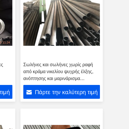
ες
Σωλήνες και σωλήνες χωρίς ραφή
από κράμα νικελίου ψυχρής έλξης,
ανόπτησης και μαρινάρισμα
Inconel600 Incoloy800h Inconel625
τιμή
Πάρτε την καλύτερη τιμή