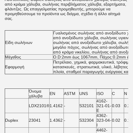
από κράμα χάλυβα, σωλήνας περιβλήματος χάλυβα, εξαρτήματα,
φλάντζες. Ως επαγγελματίας προμηθευτής, μπορούμε να
προμηθεύσουμε τα προϊόντα ως δείγμα, σχέδιο ή άλλο αίτημά
σας.
Γυαλισμένος σωλήνας από ανοξείδωτο χά
από ανοξείδωτο χάλυβα, σωλήνας υγιεινής
Είδη σωλήνων
σωλήνας από ανοξείδωτο χάλυβα, σωλήνα
μεγάλο πάχος, σωλήνας από ανοξείδωτο 
από κράμα νικελίου, σωλήνας από ανοξείδ
Μέγεθος
O.D:2mm έως 1067mm, Πάχος:0.2mm έω
Πετρέλαιο, χημικά, φαρμακευτικά, τρόφιμα
Εφαρμογή
κατασκευές, στρατιωτικά, υλικό, λέβητες α
πλοία, σταθμοί παραγωγής ενέργειας και ά
Όνομα
EN
ASTM
UNS
ISO
C
N
χάλυβα
4162-
LDX2101®
1.4162
-
S32101
321-01-
0.03
0.22
E
4362-
Duplex
23041
1.4362
-
S32304
323-04-
0.02
0.10
I
4462-