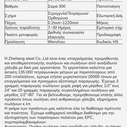
Βαθμός
Σειρά 300
Πιστοποίηση
Στρογγυλό/Τετράγωνο/
Σχήμα
Εξωτερική Διάμε
Ορθογώνιο
Πάχος
0.2mm~1220mm
Μήκος
Χρόνος παράδοσης
7~30 Ημέρες
Εμπορικό σήμα
Διεθνής συσκευασία
Πακέτο μεταφοράς
Προδιαγραφή
εξαγωγής
Προέλευση
Wenzhou
Κωδικός HS
Η Zheheng steel Co.,Ltd είναι ένας επαγγελματίας προμηθευτής
και αποθεματοποιητής σωλήνων και σωλήνων από ανοξείδωτο
χάλυβα με δικό μας εργοστάσιο. Το εργοστάσιο καλύπτει μια
έκταση 135.000 τετραγωνικών μέτρων με περισσότερους από
200 υπαλλήλους, έχουμε ετήσια χωρητικότητα 20000 τόνων με
επαγγελματικό και προηγμένο εξοπλισμό παραγωγής. Έχουμε 3
γραμμές παραγωγής σωλήνων χωρίς ραφή για μέγεθος 1/2" έως
24" και 20 γραμμές παραγωγής συγκολλημένων σωλήνων για
μέγεθος 1/2"-80". Για να βελτιωθούμε, προμηθεύουμε επίσης άλλα
προϊόντα όπως σωλήνες από ανθρακούχο χάλυβα, εξαρτήματα
σωλήνων κ.λπ.
Η γκάμα των προϊόντων μας καλύπτει όλα τα διαθέσιμα πρότυπα
και ποιότητες. Έχουμε καθημερινό απόθεμα διαθέσιμο για την
εξυπηρέτηση των παγκόσμιων πελατών μας EPC,
συμπεριλαμβανομένων:
Αυστενιτικός, Duplex σωλήνας από ανοξείδωτο χάλυβα, σωλήνας