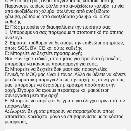
Α: Η εταιρεία μας είναι επαγγελματίας κατασκευαστής.
Παράγουμε κυρίως φύλλα από ανοξείδωτο χάλυβα, πηνία
από ανοξείδωτο χάλυβα, σωλήνες από ανοξείδωτο
χάλυβα, ράβδους από ανοξείδωτο χάλυβα και ούτω
καθεξής.
Ε: Πώς μπορείτε να διασφαλίσετε την ποιότητά σας;
1. Μπορούμε να σας παρέχουμε πιστοποιητικό ποιότητας
ανάλογα.
2. Είμαστε πρόθυμοι να δεχτούμε την επιθεώρηση τρίτων,
όπως SGS, BV, CE και ούτω καθεξής.
Ε: Μπορείτε να δεχτείτε προσαρμογή;
Ναι. Εάν έχετε ειδικές απαιτήσεις για προϊόντα ή πακέτα,
μπορούμε να κάνουμε προσαρμογή για εσάς.
Ε: Μπορείτε να δεχτείτε δοκιμαστικές παραγγελίες;
Γενικά, το MOQ μας είναι 1 τόνος. Αλλά αν θέλετε να κάνετε
μια δοκιμαστική παραγγελία ως την αρχή της συνεργασίας
μας, μπορούμε να δεχτούμε μικρότερη ποσότητα στην
αρχή. Σίγουρα θα έχουμε περαιτέρω και μακρύτερη
συνεργασία μετά την αρχή.
Ε: Μπορείτε να παρέχετε δείγματα για έλεγχο πριν από την
παραγγελία;
Α: Δωρεάν δείγματα μπορούν να παρασχεθούν όπως
απαιτείται. Χρειάζεται μόνο να επιβαρυνθείτε με το κόστος
μεταφοράς.