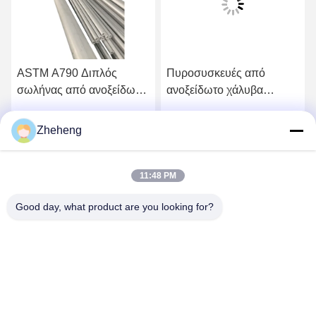
ASTM A790 Διπλός
Πυροσυσκευές από
σωλήνας από ανοξείδωτο
ανοξείδωτο χάλυβα
χάλυβα S32906 Καλή
(32750/32760)
αντοχή στη διασφαιρική
Zheheng
ή
Πάρτε την καλύτερη τιμή
Πάρτε την καλύτερη τιμή
διάβρωση
11:48 PM
Good day, what product are you looking for?
Wenzhou Zheheng Steel Industry Co.,Ltd
sales@zhehengsteel.com
86-577-86655372