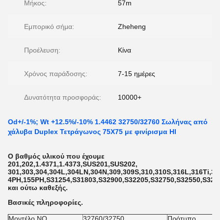
Μήκος:
57m
Εμπορικό σήμα:
Zheheng
Προέλευση:
Κίνα
Χρόνος παράδοσης:
7-15 ημέρες
Δυνατότητα προσφοράς:
10000+
Od+/-1%; Wt +12.5%/-10% 1.4462 32750/32760 Σωλήνας από
χάλυβα Duplex Τετράγωνος 75X75 με φινίρισμα Hl
Ο βαθμός υλικού που έχουμε
201,202,1.4371,1.4373,SUS201,SUS202,
301,303,304,304L,304LN,304N,309,309S,310,310S,316L,316Ti,317
4PH,155PH,S31254,S31803,S32900,S32205,S32750,S32550,S32760,
και ούτω καθεξής.
Βασικές πληροφορίες.
Μοντέλο NO.
32760/32750
Πρότυπο