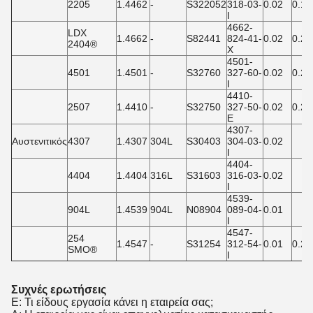
2205
1.4462
-
S322052
318-03-
0.02
0.17
I
4662-
LDX
1.4662
-
S82441
824-41-
0.02
0.27
2404®
X
4501-
4501
1.4501
-
S32760
327-60-
0.02
0.27
I
4410-
2507
1.4410
-
S32750
327-50-
0.02
0.27
E
4307-
Αυστενιτικός
4307
1.4307
304L
S30403
304-03-
0.02
I
4404-
4404
1.4404
316L
S31603
316-03-
0.02
I
4539-
904L
1.4539
904L
N08904
089-04-
0.01
I
4547-
254
1.4547
-
S31254
312-54-
0.01
0.20
SMO®
I
Συχνές ερωτήσεις
Ε: Τι είδους εργασία κάνει η εταιρεία σας;