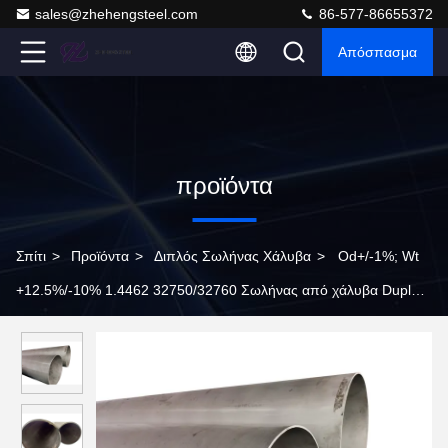
sales@zhehengsteel.com
86-577-86655372
Απόσπασμα
προϊόντα
Σπίτι
>
Προϊόντα
>
Διπλός Σωλήνας Χάλυβα
>
Od+/-1%; Wt
+12.5%/-10% 1.4462 32750/32760 Σωλήνας από χάλυβα Duplex
Τετράγωνος 75X75 με φινίρισμα Hl