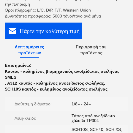
την πληρωμή
Όροι πληρωμής: L/C, D/P, T/T, Western Union
Δυνατότητα προσφοράς: 5000 τόνοι/τόνο ανά μήνα
Πάρτε την καλύτερη τιμή
Λεπτομέρειες
Περιγραφή του
προϊόντων
προϊόντος
Επισημαίνω:
Καυτός - κυλημένος βιομηχανικός ανοξείδωτος σωλήνας
SMLS
,
A312 καυτός - κυλημένος ανοξείδωτος σωλήνας
,
SCH10S καυτός - κυλημένος ανοξείδωτος σωλήνας
Διαθέσιμη διάμετρο:
1/8» - 24»
Τύπος από ανοξείδωτο
Λέξη-κλειδί:
χάλυβα TP304
SCH10S, SCH40, SCH XS,