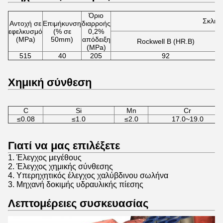
Όριο
Σκληρ
Αντοχή σε
Επιμήκυνση
διαρροής
εφελκυσμό
(% σε
0,2%
(MPa)
50mm)
απόδειξη
Rockwell B (HR.B)
(MPa)
515
40
205
92
Χημική σύνθεση
C
Si
Mn
Cr
≤0.08
≤1.0
≤2.0
17.0~19.0
Γιατί να μας επιλέξετε
1. Έλεγχος μεγέθους
2. Έλεγχος χημικής σύνθεσης
4. Υπερηχητικός έλεγχος χαλύβδινου σωλήνα
3. Μηχανή δοκιμής υδραυλικής πίεσης
Λεπτομέρειες συσκευασίας