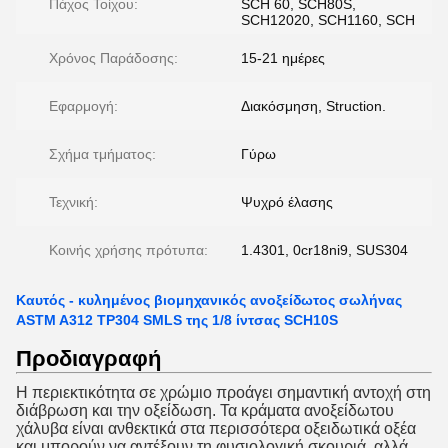
Πάχος Τοίχου:
SCH 60, SCH80S,
SCH12020, SCH1160, SCH
Χρόνος Παράδοσης:
15-21 ημέρες
Εφαρμογή:
Διακόσμηση, Struction.
Σχήμα τμήματος:
Γύρω
Τεχνική:
Ψυχρό έλασης
Κοινής χρήσης πρότυπα:
1.4301, 0cr18ni9, SUS304
Καυτός - κυλημένος βιομηχανικός ανοξείδωτος σωλήνας
ASTM A312 TP304 SMLS της 1/8 ίντσας SCH10S
Προδιαγραφή
Η περιεκτικότητα σε χρώμιο προάγει σημαντική αντοχή στη
διάβρωση και την οξείδωση. Τα κράματα ανοξείδωτου
χάλυβα είναι ανθεκτικά στα περισσότερα οξειδωτικά οξέα
και μπορούν να αντέξουν τη φυσιολογική σκουριά, αλλά