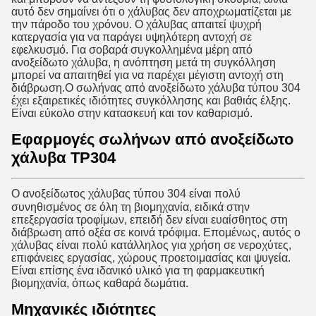
αυτό δεν σημαίνει ότι ο χάλυβας δεν αποχρωματίζεται με
την πάροδο του χρόνου. Ο χάλυβας απαιτεί ψυχρή
κατεργασία για να παράγει υψηλότερη αντοχή σε
εφελκυσμό. Για σοβαρά συγκολλημένα μέρη από
ανοξείδωτο χάλυβα, η ανόπτηση μετά τη συγκόλληση
μπορεί να απαιτηθεί για να παρέχει μέγιστη αντοχή στη
διάβρωση.
Ο σωλήνας από ανοξείδωτο χάλυβα τύπου 304
έχει εξαιρετικές ιδιότητες συγκόλλησης και βαθιάς έλξης.
Είναι εύκολο στην κατασκευή και τον καθαρισμό.
Εφαρμογές σωλήνων από ανοξείδωτο
χάλυβα TP304
Ο ανοξείδωτος χάλυβας τύπου 304 είναι πολύ
συνηθισμένος σε όλη τη βιομηχανία, ειδικά στην
επεξεργασία τροφίμων, επειδή δεν είναι ευαίσθητος στη
διάβρωση από οξέα σε κοινά τρόφιμα. Επομένως, αυτός ο
χάλυβας είναι πολύ κατάλληλος για χρήση σε νεροχύτες,
επιφάνειες εργασίας, χώρους προετοιμασίας και ψυγεία.
Είναι επίσης ένα ιδανικό υλικό για τη φαρμακευτική
βιομηχανία, όπως καθαρά δωμάτια.
Μηχανικές ιδιότητες