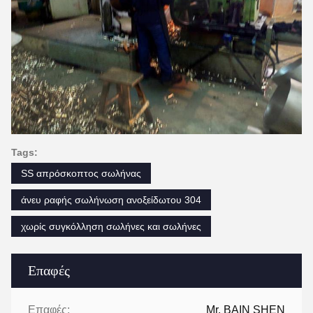
Tags:
SS απρόσκοπτος σωλήνας
άνευ ραφής σωλήνωση ανοξείδωτου 304
χωρίς συγκόλληση σωλήνες και σωλήνες
Επαφές
Επαφές:
Mr. BAIN SHEN