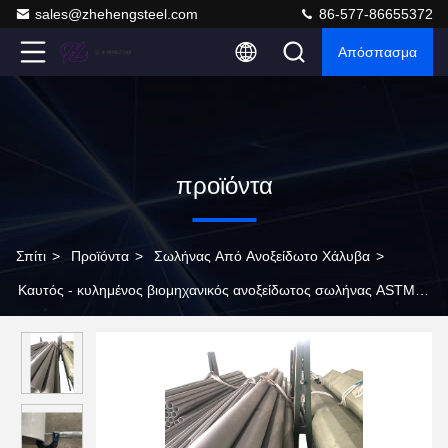
sales@zhehengsteel.com
86-577-86655372
Απόσπασμα
προϊόντα
Σπίτι
>
Προϊόντα
>
Σωλήνας Από Ανοξείδωτο Χάλυβα
>
Καυτός - κυλημένος βιομηχανικός ανοξείδωτος σωλήνας ASTM
A312 TP304 SMLS της 1/8 ίντσας SCH10S