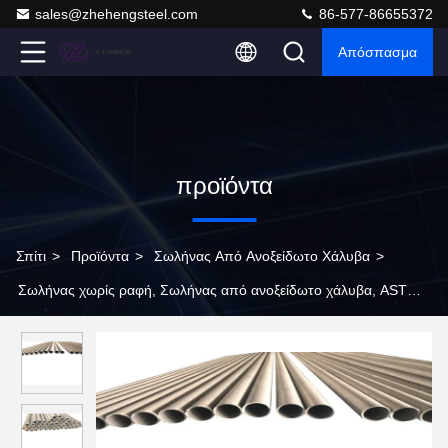
sales@zhehengsteel.com
86-577-86655372
Απόσπασμα
προϊόντα
Σπίτι
>
Προϊόντα
>
Σωλήνας Από Ανοξείδωτο Χάλυβα
>
Σωλήνας χωρίς ραφή, Σωλήνας από ανοξείδωτο χάλυβα, ASTM
A213, SS304/316L, Εξωτερική διάμετρος 88.9mm, Sch40,
Σωλήνας λέβητα