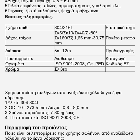
4Δάχος τοίχου Περιοχή: 0,5 ~ 60 mm
5Τελεία επιφάνειας: πίκλες, αμμοκροτήματα, γυαλισμοί κλπ.
6Τεχνικές: ζεστά κυλούμενα, ψυχρά τραβηχμένα
Βασικές πληροφορίες.
Σχήμα αριθ.
304/316L
Εμπορικό σήμα
Σκ5/Σκ10/Σκ40/Σκ80/
Δάχος τοίχου
Σκ160/Σξ 1,65 mm-30,75
Πακέτο μεταφορά
mm
Διάρκεια
5m-12m
Προδιαγραφές
Προσαρμόστε
Διαθέσιμο
Καταγωγή
Ορισμένα
ISO 9001-2008, Ce. PED
Κωδικός ΕΣ
Χρώμα
Σλιβέρ
Χρησιμοποίηση σωλήνων από ανοξείδωτο χάλυβα για έργα
ύδρευσης
1Υλικό: 304.304L
2.OD: 10 - 273,5 mm Δάχος: 0,8 - 8,0 mm
3.Χρόνος παράδοσης: 7-30 ημέρες
4- Πιστοποιητικά: ISO 9001-2008, CE.
Περιγραφή του προϊόντος
Ποιες είναι οι λεπτομέρειες της χρήσης σωλήνων από ανοξείδωτο
χάλυβα για το έργο ύδρευσης;