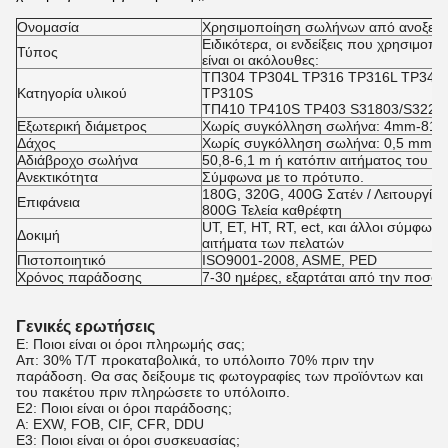
Ονομασία
Χρησιμοποίηση σωλήνων από ανοξείδω
Ειδικότερα, οι ενδείξεις που χρησιμοπ
Τύπος
είναι οι ακόλουθες:
ΤΠ304 TP304L TP316 TP316L TP347
Κατηγορία υλικού
TP310S
ΤΠ410 TP410S TP403 S31803/S3220
Εξωτερική διάμετρος
Χωρίς συγκόλληση σωλήνα: 4mm-81
Δάχος
Χωρίς συγκόλληση σωλήνα: 0,5 mm -
Αδιάβροχο σωλήνα
50,8-6,1 m ή κατόπιν αιτήματος του π
Ανεκτικότητα
Σύμφωνα με το πρότυπο.
180G, 320G, 400G Σατέν / Λειτουργία
Επιφάνεια
800G Τελεία καθρέφτη
UT, ET, HT, RT, ect, και άλλοι σύμφω
Δοκιμή
αιτήματα των πελατών
Πιστοποιητικό
ISO9001-2008, ASME, PED
Χρόνος παράδοσης
7-30 ημέρες, εξαρτάται από την ποσότ
Γενικές ερωτήσεις
Ε: Ποιοι είναι οι όροι πληρωμής σας;
Απ: 30% T/T προκαταβολικά, το υπόλοιπο 70% πριν την
παράδοση. Θα σας δείξουμε τις φωτογραφίες των προϊόντων και
του πακέτου πριν πληρώσετε το υπόλοιπο.
Ε2: Ποιοι είναι οι όροι παράδοσης;
Α: EXW, FOB, CIF, CFR, DDU
Ε3: Ποιοι είναι οι όροι συσκευασίας;