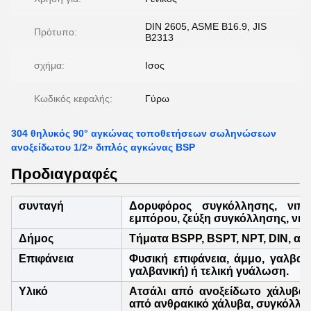
DIN 2605, ASME B16.9, JIS
Πρότυπο:
B2313
σχήμα:
Ισος
Κωδικός κεφαλής:
Γύρω
304 θηλυκός 90° αγκώνας τοποθετήσεων σωληνώσεων
ανοξείδωτου 1/2» διπλός αγκώνας BSP
Προδιαγραφές
συνταγή
Δορυφόρος συγκόλλησης, νιπτή
εμπόρου, ζεύξη συγκόλλησης, νιπ
Δήμος
Τήματα BSPP, BSPT, NPT, DIN, αρσ
Επιφάνεια
Φυσική επιφάνεια, άμμο, γαλβαν
γαλβανική) ή τελική γυάλωση.
Υλικό
Ατσάλι από ανοξείδωτο χάλυβα 
από ανθρακικό χάλυβα, συγκόλλη