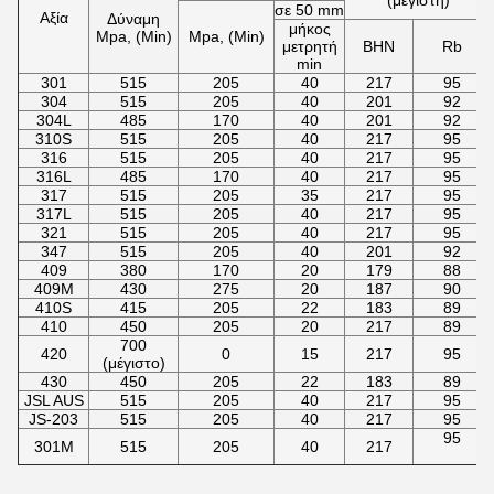
(μέγιστη)
σε 50 mm
Αξία
Δύναμη
μήκος
Mpa, (Min)
Mpa, (Min)
μετρητή
BHN
Rb
min
301
515
205
40
217
95
304
515
205
40
201
92
304L
485
170
40
201
92
310S
515
205
40
217
95
316
515
205
40
217
95
316L
485
170
40
217
95
317
515
205
35
217
95
317L
515
205
40
217
95
321
515
205
40
217
95
347
515
205
40
201
92
409
380
170
20
179
88
409M
430
275
20
187
90
410S
415
205
22
183
89
410
450
205
20
217
89
700
420
0
15
217
95
(μέγιστο)
430
450
205
22
183
89
JSL AUS
515
205
40
217
95
JS-203
515
205
40
217
95
95
301M
515
205
40
217