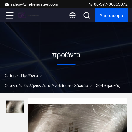
sales@zhehengsteel.com
86-577-86655372
Απόσπασμα
προϊόντα
Σπίτι
>
Προϊόντα
>
Συσκευές Σωλήνων Από Ανοξείδωτο Χάλυβα
>
304 θηλυκός
90° αγκώνας τοποθετήσεων σωληνώσεων ανοξείδωτου 1/2»
διπλός αγκώνας BSP