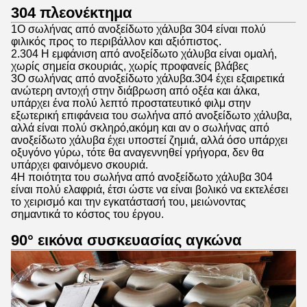
304 πλεονέκτημα
1Ο σωλήνας από ανοξείδωτο χάλυβα 304 είναι πολύ
φιλικός προς το περιβάλλον και αξιόπιστος.
2.304 Η εμφάνιση από ανοξείδωτο χάλυβα είναι ομαλή,
χωρίς σημεία σκουριάς, χωρίς προφανείς βλάβες
3Ο σωλήνας από ανοξείδωτο χάλυβα.304 έχει εξαιρετικά
ανώτερη αντοχή στην διάβρωση από οξέα και άλκα,
υπάρχει ένα πολύ λεπτό προστατευτικό φιλμ στην
εξωτερική επιφάνεια του σωλήνα από ανοξείδωτο χάλυβα,
αλλά είναι πολύ σκληρό,ακόμη και αν ο σωλήνας από
ανοξείδωτο χάλυβα έχει υποστεί ζημιά, αλλά όσο υπάρχει
οξυγόνο γύρω, τότε θα αναγεννηθεί γρήγορα, δεν θα
υπάρχει φαινόμενο σκουριά.
4Η ποιότητα του σωλήνα από ανοξείδωτο χάλυβα 304
είναι πολύ ελαφριά, έτσι ώστε να είναι βολικό να εκτελέσει
το χειρισμό και την εγκατάστασή του, μειώνοντας
σημαντικά το κόστος του έργου.
90° εικόνα συσκευασίας αγκώνα