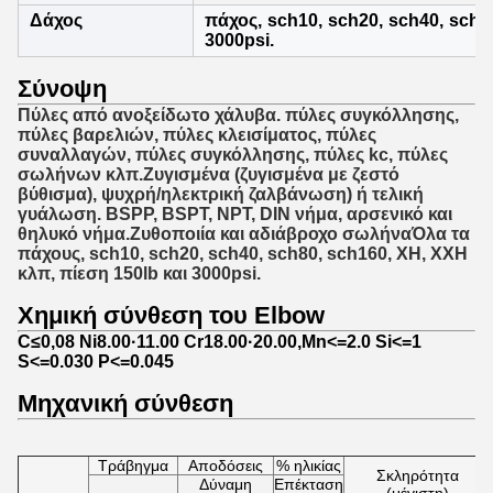
Δάχος
πάχος, sch10, sch20, sch40, sch8
3000psi.
Σύνοψη
Πύλες από ανοξείδωτο χάλυβα. πύλες συγκόλλησης, 
πύλες βαρελιών, πύλες κλεισίματος, πύλες 
συναλλαγών, πύλες συγκόλλησης, πύλες kc, πύλες 
σωλήνων κλπ.Ζυγισμένα (ζυγισμένα με ζεστό 
βύθισμα), ψυχρή/ηλεκτρική ζαλβάνωση) ή τελική 
γυάλωση. BSPP, BSPT, NPT, DIN νήμα, αρσενικό και 
θηλυκό νήμα.Ζυθοποιία και αδιάβροχο σωλήναΌλα τα 
πάχους, sch10, sch20, sch40, sch80, sch160, XH, XXH 
κλπ, πίεση 150lb και 3000psi.
Χημική σύνθεση του Elbow
C≤0,08 Ni8.00·11.00 Cr18.00·20.00,Mn<=2.0 Si<=1
S<=0.030 P<=0.045
Μηχανική σύνθεση
Τράβηγμα
Αποδόσεις
% ηλικίας
Σκληρότητα
Δύναμη
Επέκταση