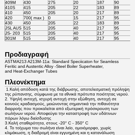
409M
430
275
20
187
90
410S
415
205
22
183
89
410
450
205
20
217
89
420
700( max )
0
15
217
95
430
450
205
22
183
89
JSL AUS
515
205
40
217
95
JS- 203
515
205
40
217
95
301M
515
205
40
217
95
Προδιαγραφή
ASTMA213 A213M-11a: Standard Speciicaton for Seamless
Feritic and Austentic Alloy -Steel Boiler Superheater,
and Heat-Exchanger Tubes
Πλεονέκτημα
1.Καλή απόδοση κατά της διάβρωσης, αποτελεσματική πρόληψη
της ρύπανσης, σύμφωνα με τα εθνικά πρότυπα ποιότητας νερού.
2. Υψηλή αντοχή, ισχυρή αντοχή στην εξώθηση, αντοχή σε
κοινούς κραδασμούς, μειώνοντας σημαντικά την πιθανότητα
διαρροής που προκαλείται από εξωτερική πρόσκρουση των
σωλήνων νερού. Αποφεύγει την καταστροφή των υδάτινων
πόρων λόγω διείσδυσης
3.Καλή σταθερότητα, στους -20° C - 350° C
4. Το τοίχωμα του σωλήνα είναι λείο, ομοιόμορφο, χωρίς
κλιμάκωση, η διαδρομή είναι εγγυημένη και η κατανάλωση