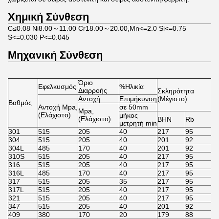
Χημική Σύνθεση
C≤0.08 Ni8.00～11.00 Cr18.00～20.00,Mn<=2.0 Si<=0.75
S<=0.030 P<=0.045
Μηχανική Σύνθεση
Όριο
Εφελκυσμός
%Ηλικία
Διαρροής
Σκληρότητα
Αντοχή
Επιμήκυνση
(Μέγιστο)
Βαθμός
Αντοχή Mpa,
σε 50mm
Mpa,
(Ελάχιστο)
μήκος
(Ελάχιστο)
BHN
Rb
μετρητή min
301
515
205
40
217
95
304
515
205
40
201
92
304L
485
170
40
201
92
310S
515
205
40
217
95
316
515
205
40
217
95
316L
485
170
40
217
95
317
515
205
35
217
95
317L
515
205
40
217
95
321
515
205
40
217
95
347
515
205
40
201
92
409
380
170
20
179
88