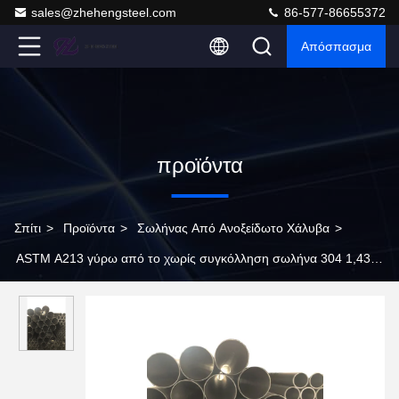
sales@zhehengsteel.com
86-577-86655372
Απόσπασμα
προϊόντα
Σπίτι
>
Προϊόντα
>
Σωλήνας Από Ανοξείδωτο Χάλυβα
>
ASTM A213 γύρω από το χωρίς συγκόλληση σωλήνα 304 1,4301
3mm O.Dx900mm 8mm ανοξείδωτου