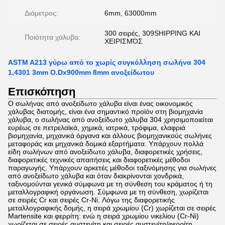
Διάμετρος:
6mm, 63000mm
300 σειρές, 309SHIPPING ΚΑΙ
Ποιότητα χάλυβα:
ΧΕΙΡΙΣΜΌΣ
ASTM A213 γύρω από το χωρίς συγκόλληση σωλήνα 304
1,4301 3mm O.Dx900mm 8mm ανοξείδωτου
Επισκόπηση
Ο σωλήνας από ανοξείδωτο χάλυβα είναι ένας οικονομικός
χάλυβας διατομής, είναι ένα σημαντικό προϊόν στη βιομηχανία
χάλυβα, ο σωλήνας από ανοξείδωτο χάλυβα 304 χρησιμοποιείται
ευρέως σε πετρελαϊκά, χημικά, ιατρικά, τρόφιμα, ελαφριά
βιομηχανία, μηχανικά όργανα και άλλους βιομηχανικούς σωλήνες
μεταφοράς και μηχανικά δομικά εξαρτήματα. Υπάρχουν πολλά
είδη σωλήνων από ανοξείδωτο χάλυβα, διαφορετικές χρήσεις,
διαφορετικές τεχνικές απαιτήσεις και διαφορετικές μέθοδοι
παραγωγής. Υπάρχουν αρκετές μέθοδοι ταξινόμησης για σωλήνες
από ανοξείδωτο χάλυβα και όταν διακρίνονται χονδρικά,
ταξινομούνται γενικά σύμφωνα με τη σύνθεση του κράματος ή τη
μεταλλογραφική οργάνωση. Σύμφωνα με τη σύνθεση, χωρίζεται
σε σειρές Cr και σειρές Cr-Ni. Λόγω της διαφορετικής
μεταλλογραφικής δομής, η σειρά χρωμίου (Cr) χωρίζεται σε σειρές
Martensite και φερρίτη: ενώ η σειρά χρωμίου νικελίου (Cr-Ni)
χωρίζεται σε σειρές αυστενίτη και σειρές αυστενίτη/φερρίτη.