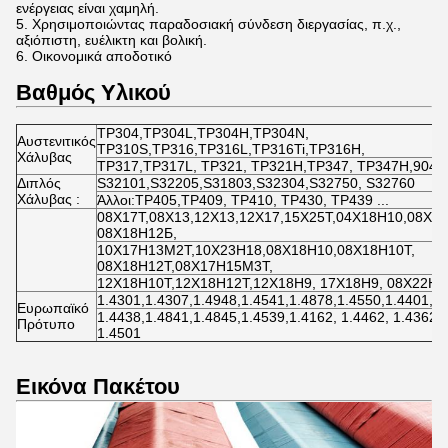
ενέργειας είναι χαμηλή.
5. Χρησιμοποιώντας παραδοσιακή σύνδεση διεργασίας, π.χ.,
αξιόπιστη, ευέλικτη και βολική.
6. Οικονομικά αποδοτικό
Βαθμός Υλικού
TP304,TP304L,TP304H,TP304N,
Αυστενιτικός
TP310S,TP316,TP316L,TP316Ti,TP316H,
Χάλυβας
TP317,TP317L, TP321, TP321H,TP347, TP347H,904
Διπλός
S32101,S32205,S31803,S32304,S32750, S32760
Χάλυβας :
Άλλοι:TP405,TP409, TP410, TP430, TP439 ...
08Х17Т,08Х13,12Х13,12Х17,15Х25Т,04Х18Н10,08Х2
08Х18Н12Б,
10Х17Н13М2Т,10Х23Н18,08Х18Н10,08Х18Н10Т,
08Х18Н12Т,08Х17Н15М3Т,
12Х18Н10Т,12Х18Н12Т,12Х18Н9, 17Х18Н9, 08Х22Н6
1.4301,1.4307,1.4948,1.4541,1.4878,1.4550,1.4401,1.
Ευρωπαϊκό
1.4438,1.4841,1.4845,1.4539,1.4162, 1.4462, 1.4362, 
Πρότυπο
1.4501
Εικόνα Πακέτου