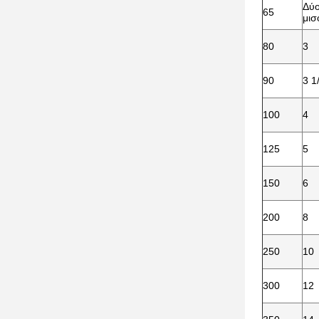
Δύο
65
μισ
80
3
90
3 1
100
4
125
5
150
6
200
8
250
10
300
12