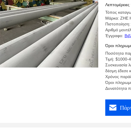
σωλήνα 
Λεπτομέρειες
Τόπος καταγ
Μάρκα: ZHE
Πιστοποίηση
Αριθμό μοντέ
Έγγραφο:
Βιβ
Όροι πληρωμή
Ποσότητα παρ
Τιμή: $1000-
Συσκευασία λε
δέσμη έδεσε κ
Χρόνος παράδ
Όροι πληρωμή
Δυνατότητα 
Πάρτ