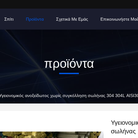
Σπίτι
Προϊόντα
Σχετικά Με Εμάς
Επικοινωνήστε Μα
προϊόντα
Υγειονομικός ανοξείδωτος χωρίς συγκόλληση σωλήνας 304 304L AISI
Υγειονομ
σωλήνας 