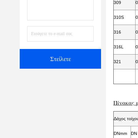
309
0
310S
0
316
0
316L
0
Στείλετε
321
0
Πίνακας 
Δάχος τοίχο
DNmm
DΝ