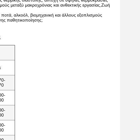
ς θερμικής διαστολής, αντοχή σε υψηλές θερμοκρασίες
θμούς μεταξύ μακροχρόνιας και ανθεκτικής εργασίας,Ζωή
 ποτά, αλκοόλ, βιομηχανική και άλλους εξοπλισμούς
σης παθητικοποίησης;
α
≤
70-
70
00-
00
00-
00
00-
00