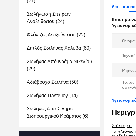
(21)
Λεπτομέρε
Σωλήνωση Σπειρών
Επισημαίν
Ανοξείδωτου
(24)
Υγειονομικ
Φλάντζες Ανοξείδωτου
(22)
Όνομα 
Διπλός Σωλήνας Χάλυβα
(60)
Τεχνική
Σωλήνας Από Κράμα Νικελίου
(29)
Μήκος:
Αδιάβροχο Σωλήνα
(50)
Τύπος 
συγκόλ
Σωλήνας Hastelloy
(14)
Υγειονομικ
Σωλήνες Από Σίδηρο
Περιγρ
Σιδηρουργικού Κράματος
(6)
Σύνοψη:
Τα πλεονεκτ