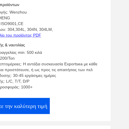
1.5mm
 προϊόντων
ωγής: Wenzhou
 HENG
: ISO9001,CE
λου: 304,304L, 304N, 304LM,
λίο του προϊόντος PDF
ς & ναυτιλίας
αγγελίας min: 500 κιλά
4200/Ton
πτομέρειες: Η αντάξια συσκευασία Exportsea με κάθε
αι προστάτευσε, ή ως προς τις απαιτήσεις των πελ
οσης: 30-45 εργάσιμες ημέρες
ς: L/C, T/T, D/P
προσφοράς: 1000+
ε την καλύτερη τιμή