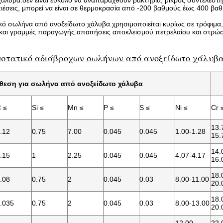
χάλυβα.δεν είναι εύκολο να αναπαραχθούν βακτήρια, μικρός συντελεστή
πιέσεις, μπορεί να είναι σε θερμοκρασία από -200 βαθμούς έως 400 βα
ικό σωλήνα από ανοξείδωτο χάλυβα χρησιμοποιείται κυρίως σε τρόφιμα,
αι γραμμές παραγωγής.απαιτήσεις αποκλεισμού πετρελαίου και στρώ
υστατικό αδιάβροχων σωλήνων από ανοξείδωτο χάλυβ
θεση για σωλήνα από ανοξείδωτο χάλυβα
 ≤
Si ≤
Mn ≤
P ≤
S ≤
Ni ≤
Cr 
13.
.12
0.75
7.00
0.045
0.045
1.00-1.28
15.
14.
.15
1
2.25
0.045
0.045
4.07-4.17
16.
18.
.08
0.75
2
0.045
0.03
8.00-11.00
20.
18.
.035
0.75
2
0.045
0.03
8.00-13.00
20.