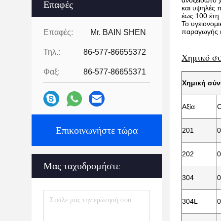
ανοξείδωτο 
Επαφές
και υψηλές 
έως 100 έτη.
Το υγειονομ
παραγωγής κ
Επαφές:
Mr. BAIN SHEN
Τηλ.:
86-577-86655372
Χημικό σ
Φαξ:
86-577-86655371
Χημική σύν
Αξία
C
Επικοινωνήστε τώρα
201
0
202
0
Μας ταχυδρομήστε
304
0
304L
0