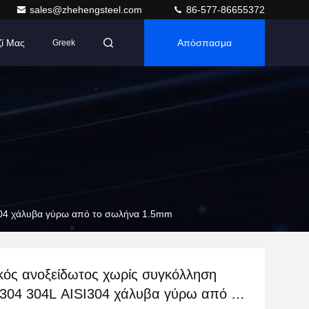
sales@zhehengsteel.com
86-577-86655372
ζί Μας
Απόσπασμα
Greek
304 χάλυβα γύρω από το σωλήνα 1.5mm
ικός ανοξείδωτος χωρίς συγκόλληση
304 304L AISI304 χάλυβα γύρω από το