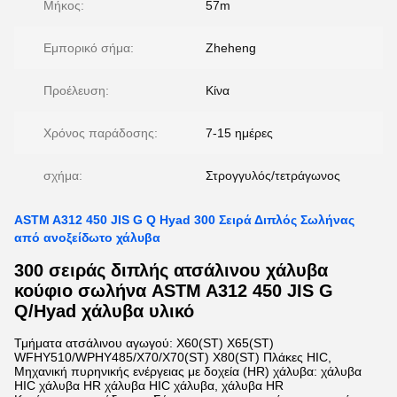
Μήκος:
57m
Εμπορικό σήμα:
Zheheng
Προέλευση:
Κίνα
Χρόνος παράδοσης:
7-15 ημέρες
σχήμα:
Στρογγυλός/τετράγωνος
ASTM A312 450 JIS G Q Hyad 300 Σειρά Διπλός Σωλήνας
από ανοξείδωτο χάλυβα
300 σειράς διπλής ατσάλινου χάλυβα
κούφιο σωλήνα ASTM A312 450 JIS G
Q/Hyad χάλυβα υλικό
Τμήματα ατσάλινου αγωγού: X60(ST) X65(ST)
WFHY510/WPHY485/X70/X70(ST) X80(ST) Πλάκες HIC,
Μηχανική πυρηνικής ενέργειας με δοχεία (HR) χάλυβα: χάλυβα
HIC χάλυβα HR χάλυβα HIC χάλυβα, χάλυβα HR