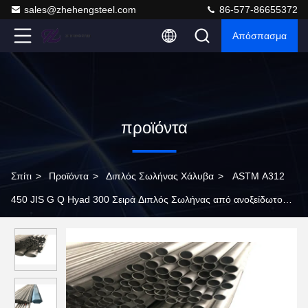
sales@zhehengsteel.com
86-577-86655372
Απόσπασμα
προϊόντα
Σπίτι
>
Προϊόντα
>
Διπλός Σωλήνας Χάλυβα
>
ASTM A312
450 JIS G Q Hyad 300 Σειρά Διπλός Σωλήνας από ανοξείδωτο
χάλυβα