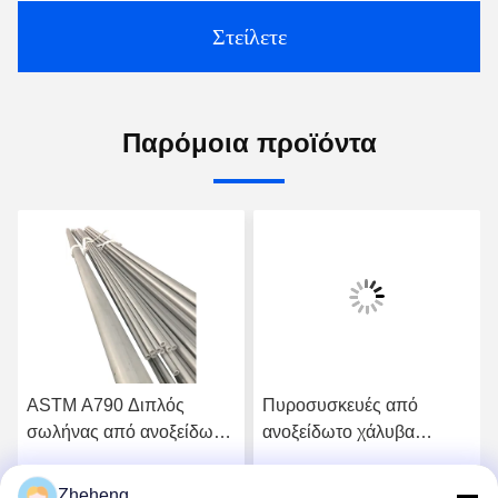
Στείλετε
Παρόμοια προϊόντα
ASTM A790 Διπλός
Πυροσυσκευές από
σωλήνας από ανοξείδωτο
ανοξείδωτο χάλυβα
χάλυβα S32906 Καλή
(32750/32760)
αντοχή στη διασφαιρική
Zheheng