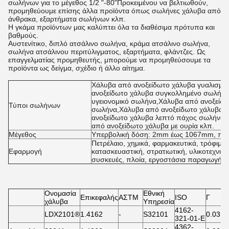
σωλήνων για το μέγεθος 1/2 "-80"Προκειμένου να βελτιωθούν,
προμηθεύουμε επίσης άλλα προϊόντα όπως σωλήνες χάλυβα από
άνθρακα, εξαρτήματα σωλήνων κλπ.
Η γκάμα προϊόντων μας καλύπτει όλα τα διαθέσιμα πρότυπα και
βαθμούς.
Αυστενίτικο, διπλό ατσάλινο σωλήνα, κράμα ατσάλινο σωλήνα,
σωλήνα ατσάλινου περιτύλιγματος, εξαρτήματα, φλάντζες. Ως
επαγγελματίας προμηθευτής, μπορούμε να προμηθεύσουμε τα
προϊόντα ως δείγμα, σχέδιο ή άλλο αίτημα.
Χάλυβα από ανοξείδωτο χάλυβα γυαλισμέ
ανοξείδωτο χάλυβα συγκολλημένο σωλήνα
υγειονομικό σωλήνα,Χάλυβα από ανοξείδω
Τύποι σωλήνων
σωλήνα,Χάλυβα από ανοξείδωτο χάλυβα 
ανοξείδωτο χάλυβα λεπτό πάχος σωλήνα,
από ανοξείδωτο χάλυβα με ουρία κλπ.
Μέγεθος
Υπερβολική δόση: 2mm έως 1067mm, πά
Πετρέλαιο, χημικά, φαρμακευτικά, τρόφιμα
Εφαρμογή
κατασκευαστική, στρατιωτική, υλικοτεχνική
συσκευές, πλοία, εργοστάσια παραγωγής εν
Ονομασία
Εθνική
Επικεφαλής
ΑΣΤΜ
ISO
Γ
χάλυβα
Υπηρεσία
4162-
LDX2101®
1.4162
-
S32101
0.03
0
321-01-Ε
4362-