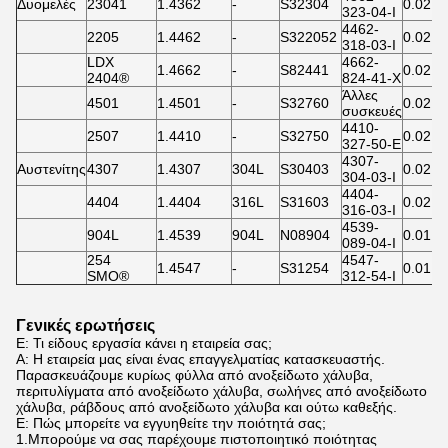
Δυομελές
23041
1.4362
-
S32304
0.02
0
323-04-I
4462-
2205
1.4462
-
S322052
0.02
0
318-03-I
LDX
4662-
1.4662
-
S82441
0.02
0
2404®
824-41-X
Άλλες
4501
1.4501
-
S32760
0.02
0
συσκευές
4410-
2507
1.4410
-
S32750
0.02
0
327-50-Ε
4307-
Αυστενίτης
4307
1.4307
304L
S30403
0.02
304-03-I
4404-
4404
1.4404
316L
S31603
0.02
316-03-I
4539-
904L
1.4539
904L
N08904
0.01
089-04-I
254
4547-
1.4547
-
S31254
0.01
0
SMO®
312-54-I
Γενικές ερωτήσεις
Ε: Τι είδους εργασία κάνει η εταιρεία σας;
Α: Η εταιρεία μας είναι ένας επαγγελματίας κατασκευαστής.
Παρασκευάζουμε κυρίως φύλλα από ανοξείδωτο χάλυβα,
περιτυλίγματα από ανοξείδωτο χάλυβα, σωλήνες από ανοξείδωτο
χάλυβα, ράβδους από ανοξείδωτο χάλυβα και ούτω καθεξής.
Ε: Πώς μπορείτε να εγγυηθείτε την ποιότητά σας;
1.Μπορούμε να σας παρέχουμε πιστοποιητικό ποιότητας