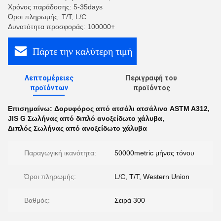
Χρόνος παράδοσης: 5-35days
Όροι πληρωμής: T/T, L/C
Δυνατότητα προσφοράς: 100000+
Πάρτε την καλύτερη τιμή
Λεπτομέρειες
Περιγραφή του
προϊόντων
προϊόντος
Επισημαίνω:
Δορυφόρος από ατσάλι ατσάλινο ASTM A312
,
JIS G Σωλήνας από διπλό ανοξείδωτο χάλυβα
,
Διπλός Σωλήνας από ανοξείδωτο χάλυβα
Παραγωγική ικανότητα:
50000metric μήνας τόνου
Όροι πληρωμής:
L/C, T/T, Western Union
Βαθμός:
Σειρά 300