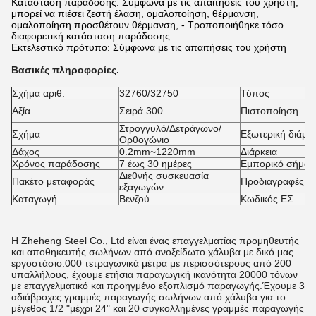
Κατάσταση παράδοσης: Σύμφωνα με τις απαιτήσεις του χρήστη,
μπορεί να πιέσει ζεστή έλαση, ομαλοποίηση, θέρμανση,
ομαλοποίηση προσθέτουν θέρμανση, - Τροποποιήθηκε τόσο
διαφορετική κατάσταση παράδοσης.
Εκτελεστικό πρότυπο: Σύμφωνα με τις απαιτήσεις του χρήστη
Βασικές πληροφορίες.
Σχήμα αριθ.
32760/32750
Τύπος
Αξία
Σειρά 300
Πιστοποίηση
Στρογγυλό/Δετράγωνο/
Σχήμα
Εξωτερική διάμε
Ορθογώνιο
Δάχος
0.2mm~1220mm
Διάρκεια
Χρόνος παράδοσης
7 έως 30 ημέρες
Εμπορικό σήμα
Διεθνής συσκευασία
Πακέτο μεταφοράς
Προδιαγραφές
εξαγωγών
Καταγωγή
Βενζού
Κωδικός ΕΣ
Η Zheheng Steel Co., Ltd είναι ένας επαγγελματίας προμηθευτής
και αποθηκευτής σωλήνων από ανοξείδωτο χάλυβα με δικό μας
εργοστάσιο.000 τετραγωνικά μέτρα με περισσότερους από 200
υπαλλήλους, έχουμε ετήσια παραγωγική ικανότητα 20000 τόνων
με επαγγελματικό και προηγμένο εξοπλισμό παραγωγής.Έχουμε 3
αδιάβροχες γραμμές παραγωγής σωλήνων από χάλυβα για το
μέγεθος 1/2 "μέχρι 24" και 20 συγκολλημένες γραμμές παραγωγής