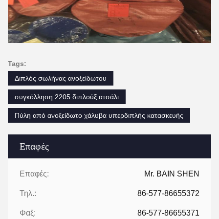
Tags:
Διπλός σωλήνας ανοξείδωτου
συγκόλληση 2205 διπλούξ ατσάλι
Πύλη από ανοξείδωτο χάλυβα υπερδιπλής κατασκευής
Επαφές
Επαφές:
Mr. BAIN SHEN
Τηλ.:
86-577-86655372
Φαξ:
86-577-86655371