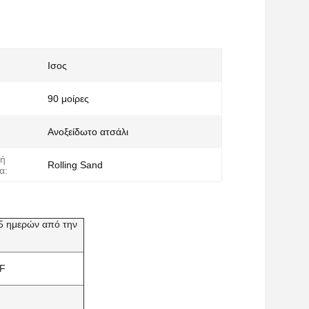
Ισος
90 μοίρες
Ανοξείδωτο ατσάλι
κή
Rolling Sand
α:
 25 ημερών από την
IF