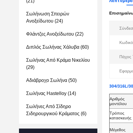
(21)
Λεπτομέρε
Επισημαίν
Σωλήνωση Σπειρών
Ανοξείδωτου
(24)
Σύνδεσ
Φλάντζες Ανοξείδωτου
(22)
Κωδικό
Διπλός Σωλήνας Χάλυβα
(60)
Πάχος 
Σωλήνας Από Κράμα Νικελίου
(29)
Εφαρμο
Αδιάβροχο Σωλήνα
(50)
304/316L/3
Σωλήνας Hastelloy
(14)
Αριθμός
μοντέλου
Σωλήνες Από Σίδηρο
Τρόπος
Σιδηρουργικού Κράματος
(6)
κατασκευής
Μέγεθος