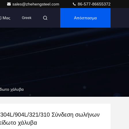
sales@zhehengsteel.com
86-577-86655372
ζί Μας
Απόσπασμα
Greek
ίδωτο χάλυβα
/304L/904L/321/310 Σύνδεση σωλήνων
είδωτο χάλυβα