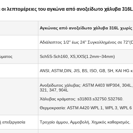
αι οι λεπτομέρειες του αγκώνα από ανοξείδωτο χάλυβα 316
Αγκώνας από ανοξείδωτο χάλυβα 316L χωρίς
Αδιάλειπτος 1/2" έως 24" Συγκολλημένος σε 72
ώματος
Sch5S-Sch160, XS,XXS(1.2mm~34mm)
ANSI, ASTM,DIN, JIS, BS, ISO, GB, SH, ΚΑΙ HG κ
Ανοξείδωτος χάλυβας: ASTM A403 WP304, 304L, 
321, 347, 904L
Χάλυβας κράματος: s31803.s32750.S32760.
Θερμοκρασία: ASTM A420 WPL 1, WPL 3, WPL 6
ή επεξεργασία
Τροχαίο άμμου, Αμμοβολή, Χημικός καθαρισμός.