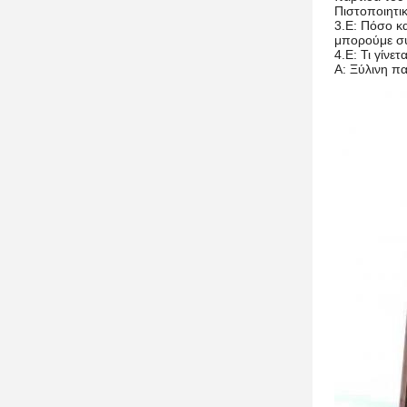
Πιστοποιητικ
3.Ε: Πόσο κ
μπορούμε σύ
4.Ε: Τι γίνετ
Α: Ξύλινη πα