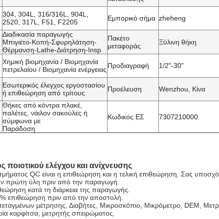
304, 304L, 316/316L, 904L,
Εμπορικό σήμα
zheheng
2520, 317L, F51, F2205
Διαδικασία παραγωγής
Πακέτο
Μπιγιέτο-Κοπή-Σφυρηλάτηση-
Ξύλινη θήκη
μεταφοράς
Θέρμανση-Lathe-Διάτρηση-Insp
Χημική βιομηχανία / Βιομηχανία
Προδιαγραφή
1/2"-30"
πετρελαίου / Βιομηχανία ενέργειας
Εσωτερικός έλεγχος εργοστασίου
η
Προέλευση
Wenzhou, Κίνα
ή επιθεώρηση από τρίτους
Θήκες από κόντρα πλακέ,
παλέτες, νάιλον σακούλες ή
Κωδικός ΕΣ
7307210000
σύμφωνα με
Παράδοση
ς ποιοτικού ελέγχου και ανίχνευσης
 τμήματος QC είναι η επιθεώρηση και η τελική επιθεώρηση. Σας υποσχό
την πρώτη ύλη πριν από την παραγωγή.
ιθεώρηση κατά τη διάρκεια της παραγωγής.
0% επιθεώρηση πριν από την αποστολή.
εταγμένων μέτρησης, Διαβήτες, Μικροσκόπιο, Μικρόμετρο, DEM, Μετρ
τρία καρφίτσα, μετρητής σπειρώματος.