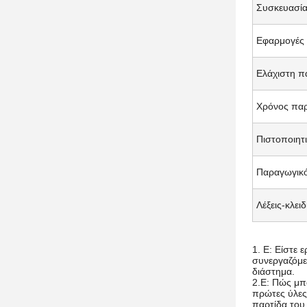
Συσκευασί
Εφαρμογές
Ελάχιστη π
Χρόνος πα
Πιστοποιητ
Παραγωγικ
Λέξεις-κλειδ
1. Ε: Είστε 
συνεργαζόμε
διάστημα.
2.Ε: Πώς μπο
πρώτες ύλες
παρτίδα του