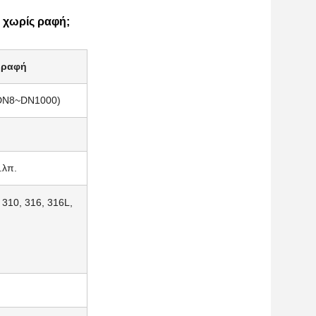
L χωρίς ραφή;
 ραφή
"(DN8~DN1000)
.λπ.
310, 316, 316L,