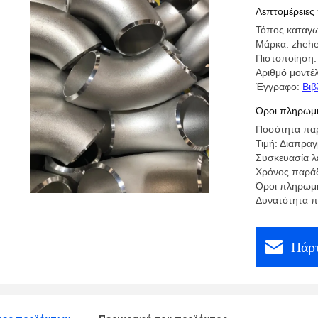
Λεπτομέρειες
Τόπος καταγω
Μάρκα: zhehe
Πιστοποίηση
Αριθμό μοντέλ
Έγγραφο:
Βιβ
Όροι πληρωμή
Ποσότητα παρ
Τιμή: Διαπρα
Συσκευασία λ
Χρόνος παράδ
Όροι πληρωμή
Δυνατότητα 
Πάρτ