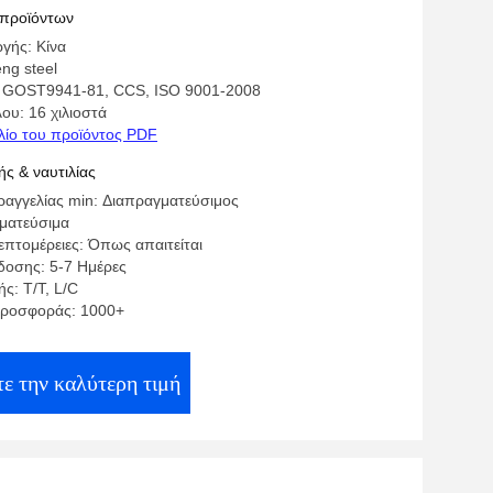
 προϊόντων
γής: Κίνα
ng steel
: GOST9941-81, CCS, ISO 9001-2008
ου: 16 χιλιοστά
λίο του προϊόντος PDF
ς & ναυτιλίας
αγγελίας min: Διαπραγματεύσιμος
γματεύσιμα
επτομέρειες: Όπως απαιτείται
οσης: 5-7 Ημέρες
ς: T/T, L/C
προσφοράς: 1000+
ε την καλύτερη τιμή