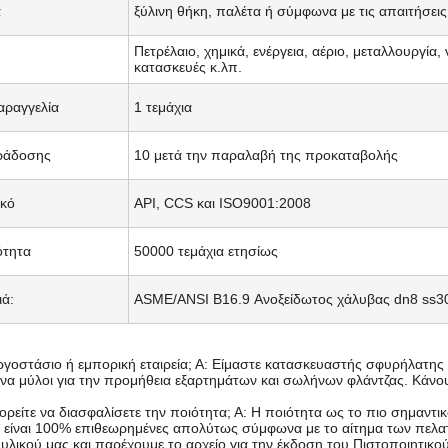
α
ξύλινη θήκη, παλέτα ή σύμφωνα με τις απαιτήσει
Πετρέλαιο, χημικά, ενέργεια, αέριο, μεταλλουργία,
κατασκευές κ.λπ.
αραγγελία
1 τεμάχια
ράδοσης
10 μετά την παραλαβή της προκαταβολής
ικό
API, CCS και ISO9001:2008
ότητα
50000 τεμάχια ετησίως
ιά:
ASME/ANSI B16.9 Ανοξείδωτος χάλυβας dn8 ss3
εργοστάσιο ή εμπορική εταιρεία; Α: Είμαστε κατασκευαστής σφυρήλατης
να μύλοι για την προμήθεια εξαρτημάτων και σωλήνων φλάντζας. Κάνου
ρείτε να διασφαλίσετε την ποιότητα; Α: Η ποιότητα ως το πιο σημαντικό
 είναι 100% επιθεωρημένες απολύτως σύμφωνα με το αίτημα των πελατ
 υλικού μας και παρέχουμε το αρχείο για την έκδοση του Πιστοποιητικ