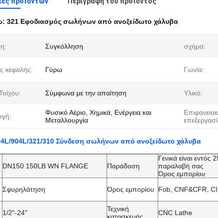
ιες προϊόντων
Περιγραφή του προϊόντος
ω:
321 Εφοδιασμός σωλήνων από ανοξείδωτο χάλυβα
η:
Συγκόλληση
σχήμα:
ς κεφαλής:
Γύρω
Γωνία:
Τοίχου:
Σύμφωνα με την απαίτηση
Υλικό:
Φυσικό Αέριο, Χημικά, Ενέργεια και
Επιφανεια
γή:
Μεταλλουργία
επεξεργασί
04L/904L/321/310 Σύνδεση σωλήνων από ανοξείδωτο χάλυβα
Γενικά είναι εντός
DN150 150LB WN FLANGE
Παράδοση
παραλαβή σας
Όρος εμπορίου
Σφυρηλάτηση
Όρος εμπορίου
Fob, CNF&CFR, C
Τεχνική
1/2"-24"
CNC Lathe
κατασκευής