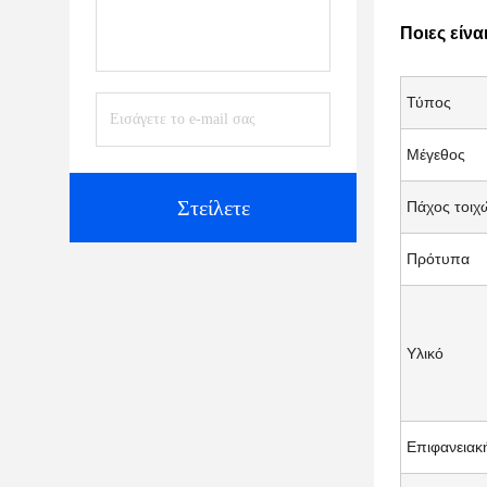
Ποιες είν
Τύπος
Μέγεθος
Στείλετε
Πάχος τοιχ
Πρότυπα
Υλικό
Επιφανειακ