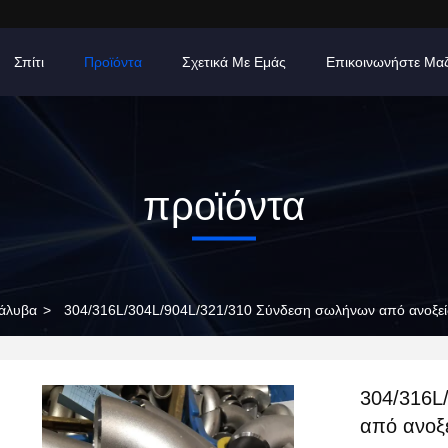
Σπίτι
Προϊόντα
Σχετικά Με Εμάς
Επικοινωνήστε Μα
προϊόντα
άλυβα
>
304/316L/304L/904L/321/310 Σύνδεση σωλήνων από ανοξε
304/316L
από ανοξ