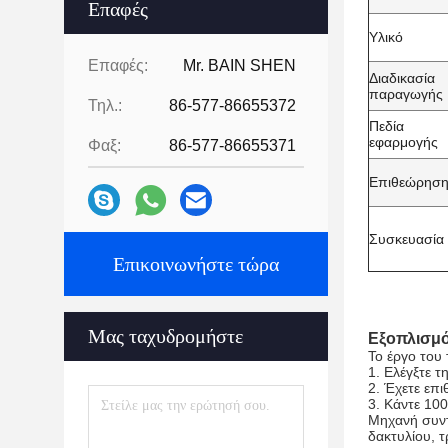
Επαφές
Υλικό
Επαφές:
Mr. BAIN SHEN
Διαδικασία
παραγωγής
Τηλ.:
86-577-86655372
Πεδία
εφαρμογής
Φαξ:
86-577-86655371
Επιθεώρησ
Συσκευασία
Επικοινωνήστε τώρα
Μας ταχυδρομήστε
Εξοπλισμό
Το έργο του
1. Ελέγξτε 
2. Έχετε επ
3. Κάντε 10
Μηχανή συντ
δακτυλίου, 