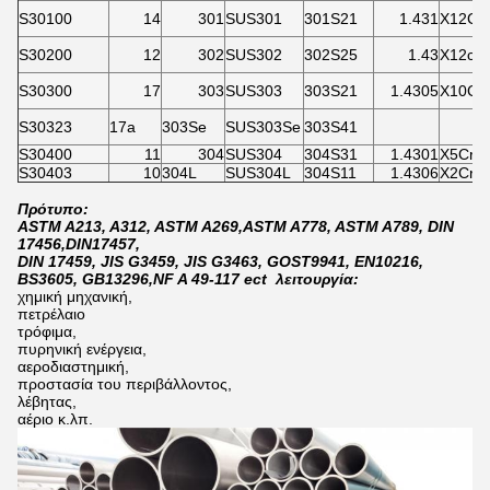
S30100
14
301
SUS301
301S21
1.431
X12Cr
S30200
12
302
SUS302
302S25
1.43
X12cR
S30300
17
303
SUS303
303S21
1.4305
X10Cr
S30323
17a
303Se
SUS303Se
303S41
S30400
11
304
SUS304
304S31
1.4301
X5CrN
S30403
10
304L
SUS304L
304S11
1.4306
X2CrNi
Πρότυπο:
ASTM A213, A312, ASTM A269,ASTM A778, ASTM A789, DIN
17456,DIN17457,
DIN 17459, JIS G3459, JIS G3463, GOST9941, EN10216,
BS3605, GB13296,NF A 49-117 ect λειτουργία:
χημική μηχανική,
πετρέλαιο
τρόφιμα,
πυρηνική ενέργεια,
αεροδιαστημική,
προστασία του περιβάλλοντος,
λέβητας,
αέριο κ.λπ.