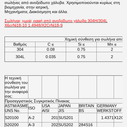
σωλήνες από ανοξείδωτο χάλυβα. Χρησιμοποιούνται κυρίως στη
βιομηχανία, στην ιατρική,
Μηχανήματα, Διακόσμηση και άλλα.
Σωλήνας χωρίς ραφή από ανοξείδωτο χάλυβα 304H/304L
X6crNi18-10 1.4948/X2CrNi18-9
Χημική σύνθεση για σωλήνα από α
Βαθμός
C ≤
Si ≤
Mn ≤
304
0.08
0.75
2
304L
0.035
0.75
2
Η τεχνική
σύνθεση του
σωλήνα για
την αναφορά
σας:
Προσεγγιστικός Συγκριτικός Πίνακας
ASTM/ASME
USA
JAPAN
BRITAIN
GERMANY
ISO
UNS No.
AISI
JIS
BS
WERKSTOFF D
S20100
A-2
201
SUS201
1.4371
X12Cr
S20200
A-3
202
SUS202
284S16