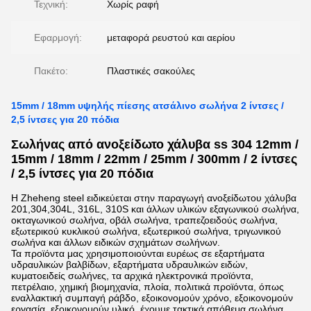
Τεχνική:
Χωρίς ραφή
Εφαρμογή:
μεταφορά ρευστού και αερίου
Πακέτο:
Πλαστικές σακούλες
15mm / 18mm υψηλής πίεσης ατσάλινο σωλήνα 2 ίντσες /
2,5 ίντσες για 20 πόδια
Σωλήνας από ανοξείδωτο χάλυβα ss 304 12mm /
15mm / 18mm / 22mm / 25mm / 300mm / 2 ίντσες
/ 2,5 ίντσες για 20 πόδια
Η Zheheng steel ειδικεύεται στην παραγωγή ανοξείδωτου χάλυβα
201,304,304L, 316L, 310S και άλλων υλικών εξαγωνικού σωλήνα,
οκταγωνικού σωλήνα, οβάλ σωλήνα, τραπεζοειδούς σωλήνα,
εξωτερικού κυκλικού σωλήνα, εξωτερικού σωλήνα, τριγωνικού
σωλήνα και άλλων ειδικών σχημάτων σωλήνων.
Τα προϊόντα μας χρησιμοποιούνται ευρέως σε εξαρτήματα
υδραυλικών βαλβίδων, εξαρτήματα υδραυλικών ειδών,
κυματοειδείς σωλήνες, τα αρχικά ηλεκτρονικά προϊόντα,
πετρέλαιο, χημική βιομηχανία, πλοία, πολιτικά προϊόντα, όπως
εναλλακτική συμπαγή ράβδο, εξοικονομούν χρόνο, εξοικονομούν
εργασία, εξοικονομούν υλικό, έχουμε τακτικά απόθεμα σωλήνα