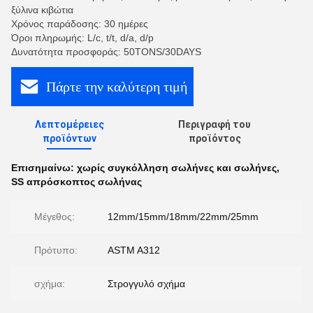
ξύλινα κιβώτια
Χρόνος παράδοσης: 30 ημέρες
Όροι πληρωμής: L/c, t/t, d/a, d/p
Δυνατότητα προσφοράς: 50TONS/30DAYS
Πάρτε την καλύτερη τιμή
Λεπτομέρειες
Περιγραφή του
προϊόντων
προϊόντος
Επισημαίνω:
χωρίς συγκόλληση σωλήνες και σωλήνες
,
SS απρόσκοπτος σωλήνας
Μέγεθος:
12mm/15mm/18mm/22mm/25mm
Πρότυπο:
ASTM A312
σχήμα:
Στρογγυλό σχήμα