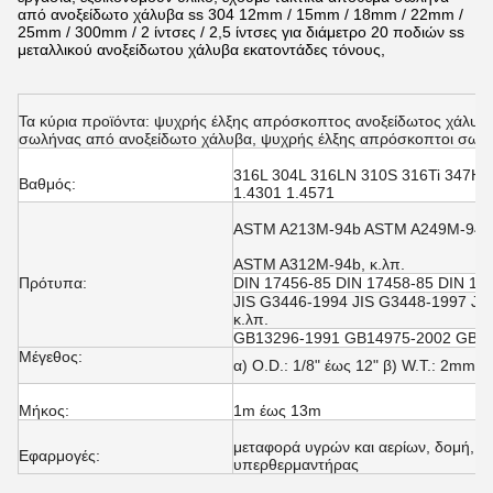
από ανοξείδωτο χάλυβα ss 304 12mm / 15mm / 18mm / 22mm /
25mm / 300mm / 2 ίντσες / 2,5 ίντσες για διάμετρο 20 ποδιών ss
μεταλλικού ανοξείδωτου χάλυβα εκατοντάδες τόνους,
Τα κύρια προϊόντα: ψυχρής έλξης απρόσκοπτος ανοξείδωτος χάλυβ
σωλήνας από ανοξείδωτο χάλυβα, ψυχρής έλξης απρόσκοπτοι σωλή
316L 304L 316LN 310S 316Ti 347H 
Βαθμός:
1.4301 1.4571
ASTM A213M-94b ASTM A249M-94a
ASTM A312M-94b, κ.λπ.
Πρότυπα:
DIN 17456-85 DIN 17458-85 DIN 174
JIS G3446-1994 JIS G3448-1997 JI
κ.λπ.
GB13296-1991 GB14975-2002 GB149
Μέγεθος:
α) O.D.: 1/8" έως 12" β) W.T.: 2mm
Μήκος:
1m έως 13m
μεταφορά υγρών και αερίων, δομή, λ
Εφαρμογές:
υπερθερμαντήρας