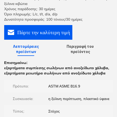
ξύλινα κιβώτια
Χρόνος παράδοσης: 30 ημέρες
Όροι πληρωμής: L/c, t/t, d/a, d/p
Δυνατότητα προσφοράς: 100 τόνους/30 ημέρες
Πάρτε την καλύτερη τιμή
Λεπτομέρειες
Περιγραφή του
προϊόντων
προϊόντος
Επισημαίνω:
εξαρτήματα συμπίεσης σωλήνων από ανοξείδωτο χάλυβα
,
εξαρτήματα μειωτήρα σωλήνων από ανοξείδωτο χάλυβα
Πρότυπο:
ASTM ASME B16.9
Συσκευασία:
η ξύλινη περίπτωση, πλαστικό ύφανε
Τύπος:
Στόχος