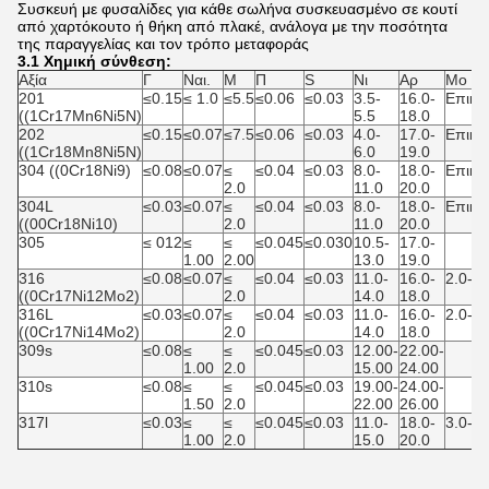
Συσκευή με φυσαλίδες για κάθε σωλήνα συσκευασμένο σε κουτί
από χαρτόκουτο ή θήκη από πλακέ, ανάλογα με την ποσότητα
της παραγγελίας και τον τρόπο μεταφοράς
3.1 Χημική σύνθεση:
Αξία
Γ
Ναι.
Μ
Π
S
Νι
Αρ
Μo
201
≤0.15
≤ 1.0
≤5.5
≤0.06
≤0.03
3.5-
16.0-
Επικε
((1Cr17Mn6Ni5N)
5.5
18.0
202
≤0.15
≤0.07
≤7.5
≤0.06
≤0.03
4.0-
17.0-
Επικε
((1Cr18Mn8Ni5N)
6.0
19.0
304 ((0Cr18Ni9)
≤0.08
≤0.07
≤
≤0.04
≤0.03
8.0-
18.0-
Επικε
2.0
11.0
20.0
304L
≤0.03
≤0.07
≤
≤0.04
≤0.03
8.0-
18.0-
Επικε
((00Cr18Ni10)
2.0
11.0
20.0
305
≤ 012
≤
≤
≤0.045
≤0.030
10.5-
17.0-
1.00
2.00
13.0
19.0
316
≤0.08
≤0.07
≤
≤0.04
≤0.03
11.0-
16.0-
2.0-3.
((0Cr17Ni12Mo2)
2.0
14.0
18.0
316L
≤0.03
≤0.07
≤
≤0.04
≤0.03
11.0-
16.0-
2.0-3.
((0Cr17Ni14Mo2)
2.0
14.0
18.0
309s
≤0.08
≤
≤
≤0.045
≤0.03
12.00-
22.00-
1.00
2.0
15.00
24.00
310s
≤0.08
≤
≤
≤0.045
≤0.03
19.00-
24.00-
1.50
2.0
22.00
26.00
317l
≤0.03
≤
≤
≤0.045
≤0.03
11.0-
18.0-
3.0-4.
1.00
2.0
15.0
20.0