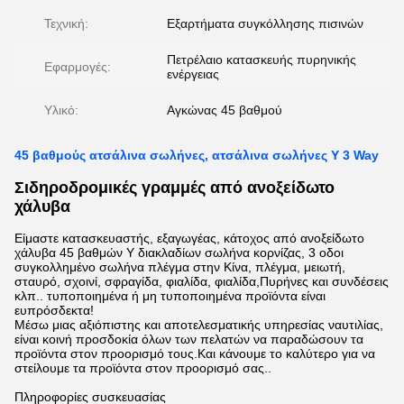
Τεχνική:
Εξαρτήματα συγκόλλησης πισινών
Πετρέλαιο κατασκευής πυρηνικής
Εφαρμογές:
ενέργειας
Υλικό:
Αγκώνας 45 βαθμού
45 βαθμούς ατσάλινα σωλήνες, ατσάλινα σωλήνες Y 3 Way
Σιδηροδρομικές γραμμές από ανοξείδωτο
χάλυβα
Είμαστε κατασκευαστής, εξαγωγέας, κάτοχος από ανοξείδωτο
χάλυβα 45 βαθμών Y διακλαδίων σωλήνα κορνίζας, 3 οδοι
συγκολλημένο σωλήνα πλέγμα στην Κίνα, πλέγμα, μειωτή,
σταυρό, σχοινί, σφραγίδα, φιαλίδα, φιαλίδα,Πυρήνες και συνδέσεις
κλπ.. τυποποιημένα ή μη τυποποιημένα προϊόντα είναι
ευπρόσδεκτα!
Μέσω μιας αξιόπιστης και αποτελεσματικής υπηρεσίας ναυτιλίας,
είναι κοινή προσδοκία όλων των πελατών να παραδώσουν τα
προϊόντα στον προορισμό τους.Και κάνουμε το καλύτερο για να
στείλουμε τα προϊόντα στον προορισμό σας..
Πληροφορίες συσκευασίας