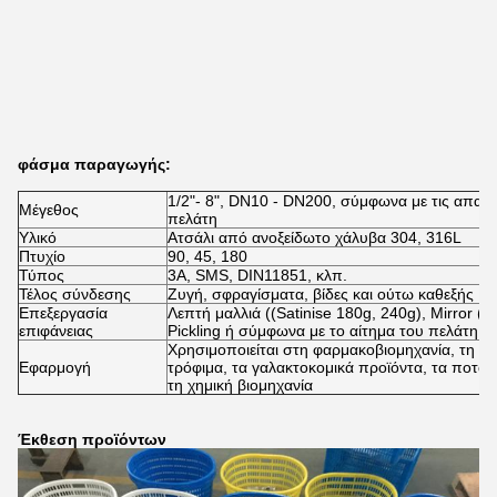
φάσμα παραγωγής:
1/2"- 8", DN10 - DN200, σύμφωνα με τις απαιτ
Μέγεθος
πελάτη
Υλικό
Ατσάλι από ανοξείδωτο χάλυβα 304, 316L
Πτυχίο
90, 45, 180
Τύπος
3Α, SMS, DIN11851, κλπ.
Τέλος σύνδεσης
Ζυγή, σφραγίσματα, βίδες και ούτω καθεξής
Επεξεργασία
Λεπτή μαλλιά ((Satinise 180g, 240g), Mirror ((
επιφάνειας
Pickling ή σύμφωνα με το αίτημα του πελάτη
Χρησιμοποιείται στη φαρμακοβιομηχανία, τη μ
Εφαρμογή
τρόφιμα, τα γαλακτοκομικά προϊόντα, τα ποτά, 
τη χημική βιομηχανία
Έκθεση προϊόντων