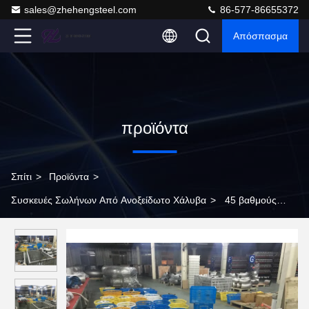
sales@zhehengsteel.com
86-577-86655372
Απόσπασμα
προϊόντα
Σπίτι
>
Προϊόντα
>
Συσκευές Σωλήνων Από Ανοξείδωτο Χάλυβα
>
45 βαθμούς
ατσάλινα σωλήνες, ατσάλινα σωλήνες Y 3 Way