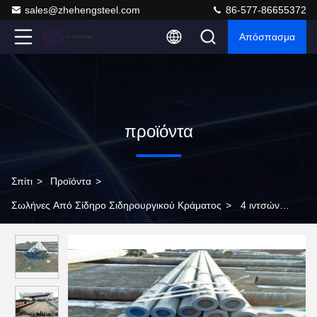
sales@zhehengsteel.com
86-577-86655372
Απόσπασμα
προϊόντα
Σπίτι
>
Προϊόντα
>
Σωλήνες Από Σίδηρο Σιδηρουργικού Κράματος
>
4 ιντσών
Seamless Ferritic Alloy Steel Pipe ASME / ASTM A335 Πρότυπο
13crmo44