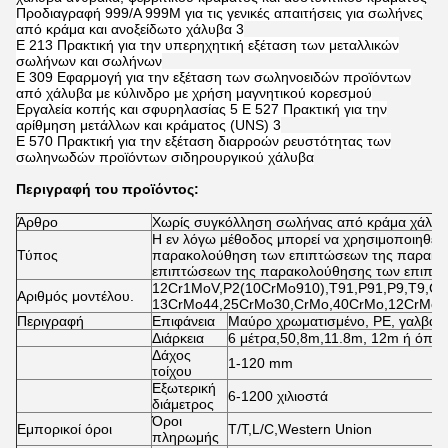
Προδιαγραφή 999/Α 999M για τις γενικές απαιτήσεις για σωλήνες
από κράμα και ανοξείδωτο χάλυβα 3
Ε 213 Πρακτική για την υπερηχητική εξέταση των μεταλλικών
σωλήνων και σωλήνων
Ε 309 Εφαρμογή για την εξέταση των σωληνοειδών προϊόντων
από χάλυβα με κύλινδρο με χρήση μαγνητικού κορεσμού
Εργαλεία κοπής και σφυρηλασίας 5 E 527 Πρακτική για την
αρίθμηση μετάλλων και κράματος (UNS) 3
E 570 Πρακτική για την εξέταση διαρροών ρευστότητας των
σωληνωδών προϊόντων σιδηρουργικού χάλυβα
Περιγραφή του προϊόντος:
Άρθρο
Χωρίς συγκόλληση σωλήνας από κράμα χάλυ
Η εν λόγω μέθοδος μπορεί να χρησιμοποιηθεί γ
Τύπος
παρακολούθηση των επιπτώσεων της παρακο
επιπτώσεων της παρακολούθησης των επιπτ
12Cr1MoV,P2(10CrMo910),T91,P91,P9,T9,Cr
Αριθμός μοντέλου.
13CrMo44,25CrMo30,CrMo,40CrMo,12CrMo,
Περιγραφή
Επιφάνεια
Μαύρο χρωματισμένο, PE, γαλβαν
Διάρκεια
6 μέτρα,50,8m,11.8m, 12m ή όπως 
Δάχος
1-120 mm
τοίχου
Εξωτερική
6-1200 χιλιοστά
διάμετρος
Όροι
Εμπορικοί όροι
T/T,L/C,Western Union
πληρωμής