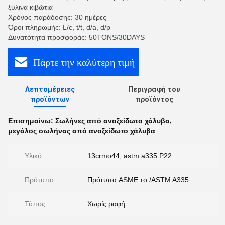
ξύλινα κιβώτια
Χρόνος παράδοσης: 30 ημέρες
Όροι πληρωμής: L/c, t/t, d/a, d/p
Δυνατότητα προσφοράς: 50TONS/30DAYS
Πάρτε την καλύτερη τιμή
Λεπτομέρειες
Περιγραφή του
προϊόντων
προϊόντος
Επισημαίνω:
Σωλήνες από ανοξείδωτο χάλυβα
,
μεγάλος σωλήνας από ανοξείδωτο χάλυβα
Υλικό:
13crmo44, astm a335 P22
Πρότυπο:
Πρότυπα ASME το /ASTM A335
Τύπος:
Χωρίς ραφή