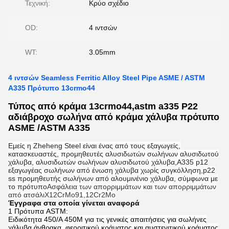
Τεχνική:
Κρύο σχέδιο
OD:
4 ιντσών
WT:
3.05mm
4 ιντσών Seamless Ferritic Alloy Steel Pipe ASME / ASTM
A335 Πρότυπο 13crmo44
Τύπος από κράμα 13crmo44,astm a335 P22
αδιάβροχο σωλήνα από κράμα χάλυβα πρότυπο
ASME /ASTM A335
Εμείς η Zheheng Steel είναι ένας από τους εξαγωγείς,
κατασκευαστές, προμηθευτές αλυσιδωτών σωλήνων αλυσιδωτού
χάλυβα, αλυσιδωτών σωλήνων αλυσιδωτού χάλυβα,Α335 p12
εξαγωγέας σωλήνων από ένωση χάλυβα χωρίς συγκόλληση,p22
ss προμηθευτής σωλήνων από αλουμινένιο χάλυβα, σύμφωνα με
το πρότυπο
Ασφάλεια των απορριμμάτων και των απορριμμάτων
από ατσάλιX12CrMo91,12Cr2Mo
Έγγραφα στα οποία γίνεται αναφορά
1 Πρότυπα ASTM:
Ειδικότητα 450/Α 450M για τις γενικές απαιτήσεις για σωλήνες
χάλυβα άνθρακα, φερριτικού κράματος και αυστενιτικού κράματος