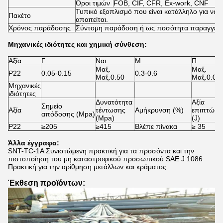
Όροι τιμών
FOB, CIF, CFR, Ex-work, CNF
Τυπικό εξοπλισμό που είναι κατάλληλο για ναυ
Πακέτο
απαιτείται.
Χρόνος παράδοσης
Σύντομη παράδοση ή ως ποσότητα παραγγελί
Μηχανικές ιδιότητες και χημική σύνθεση:
Αξία
Γ
Ναι.
Μ
Π
Μαξ.
Μαξ.
P22
0.05-0.15
0.3-0.6
Μαξ.0.50
Μαξ.0.02
Μηχανικές
ιδιότητες
Δυνατότητα
Αξία
Σημείο
Αξία
τέντωσης
Αμήκρυνση (%)
επιπτώσ
απόδοσης (Mpa)
(Mpa)
(J)
P22
≥205
≥415
Βλέπε πίνακα
≥ 35
Άλλα έγγραφα:
SNT-TC-1A Συνιστώμενη πρακτική για τα προσόντα και την
πιστοποίηση του μη καταστροφικού προσωπικού SAE J 1086
Πρακτική για την αρίθμηση μετάλλων και κράματος
Έκθεση προϊόντων: