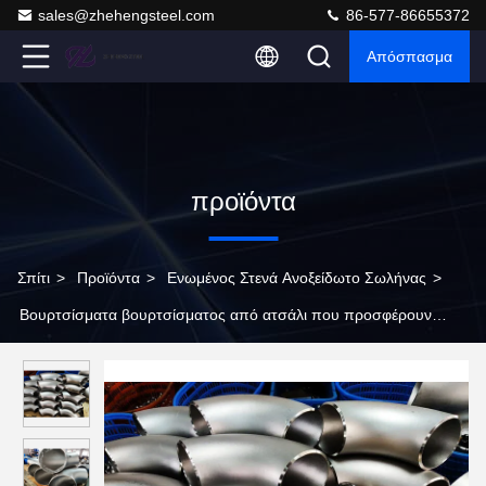
sales@zhehengsteel.com
86-577-86655372
Απόσπασμα
προϊόντα
Σπίτι
>
Προϊόντα
>
Ενωμένος Στενά Ανοξείδωτο Σωλήνας
>
Βουρτσίσματα βουρτσίσματος από ατσάλι που προσφέρουν
γυαλισμένη ματ και βουρτσισμένη επιφάνεια