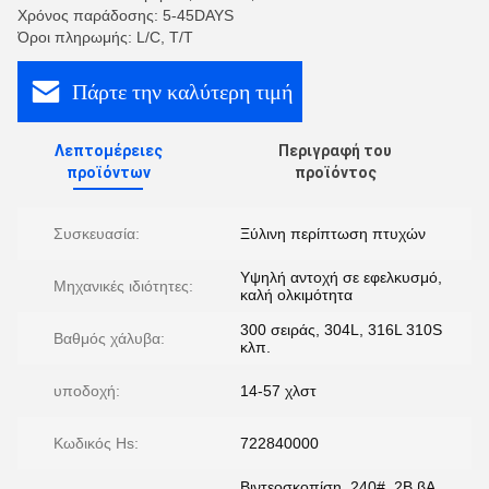
Χρόνος παράδοσης: 5-45DAYS
Όροι πληρωμής: L/C, T/T
Πάρτε την καλύτερη τιμή
Λεπτομέρειες
Περιγραφή του
προϊόντων
προϊόντος
Συσκευασία:
Ξύλινη περίπτωση πτυχών
Υψηλή αντοχή σε εφελκυσμό,
Μηχανικές ιδιότητες:
καλή ολκιμότητα
300 σειράς, 304L, 316L 310S
Βαθμός χάλυβα:
κλπ.
υποδοχή:
14-57 χλστ
Κωδικός Hs:
722840000
Βιντεοσκοπίση, 240#, 2B βΑ