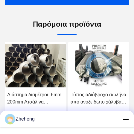
Παρόμοια προϊόντα
Διάστημα διαμέτρου 6mm
Τύπος αδιάβροχο σωλήνα
200mm Ατσάλινα
από ανοξείδωτο χάλυβα
Σιδηροτροχιά
με νήματα που
Σιδηροτροχιά
ενσωματώνει στρογγυλή
Zheheng
ή
Πάρτε την καλύτερη τιμή
Πάρτε την καλύτερη τιμή
Κονδενσιαστή
γραμμή συγκόλλησης
Σιδηροτροχιά Πρότυπο
Ιδανικός για συστήματα