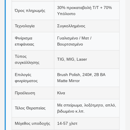
30% προκαταβολή T/T + 70%
Όρος πληρωμής
Υπόλοιπο
Τεχνολογία
Συγκολλημένος
Φινίρισμα
Γυαλισμένο / Ματ /
επιφάνειας
Βουρτσισμένο
Τύπος
TIG, MIG, Laser
συγκόλλησης
Επιλογές
Brush Polish, 240#, 2B BA
φινιρίσματος
Matte Mirror
Προέλευση
Κίνα
Με σπείρωμα, λοξότμητο, απλό,
Τέλος Θεραπείας
βιδωμένο κ.λπ.
Μέγεθος υποδοχής
14-57 χλστ