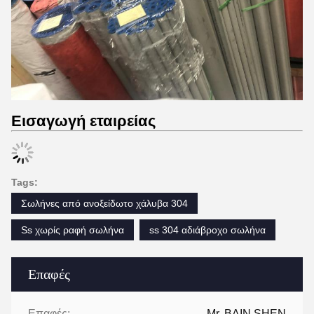
Εισαγωγή εταιρείας
Tags:
Σωλήνες από ανοξείδωτο χάλυβα 304
Ss χωρίς ραφή σωλήνα
ss 304 αδιάβροχο σωλήνα
Επαφές
Επαφές:
Mr. BAIN SHEN