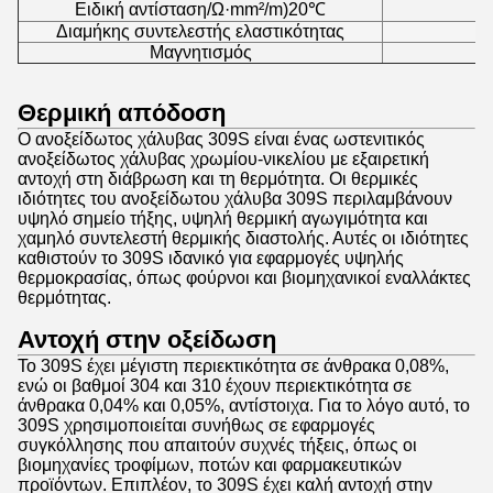
Ειδική αντίσταση/Ω·mm²/m)20℃
Διαμήκης συντελεστής ελαστικότητας
Μαγνητισμός
Θερμική απόδοση
Ο ανοξείδωτος χάλυβας 309S είναι ένας ωστενιτικός
ανοξείδωτος χάλυβας χρωμίου-νικελίου με εξαιρετική
αντοχή στη διάβρωση και τη θερμότητα. Οι θερμικές
ιδιότητες του ανοξείδωτου χάλυβα 309S περιλαμβάνουν
υψηλό σημείο τήξης, υψηλή θερμική αγωγιμότητα και
χαμηλό συντελεστή θερμικής διαστολής. Αυτές οι ιδιότητες
καθιστούν το 309S ιδανικό για εφαρμογές υψηλής
θερμοκρασίας, όπως φούρνοι και βιομηχανικοί εναλλάκτες
θερμότητας.
Αντοχή στην οξείδωση
Το 309S έχει μέγιστη περιεκτικότητα σε άνθρακα 0,08%,
ενώ οι βαθμοί 304 και 310 έχουν περιεκτικότητα σε
άνθρακα 0,04% και 0,05%, αντίστοιχα. Για το λόγο αυτό, το
309S χρησιμοποιείται συνήθως σε εφαρμογές
συγκόλλησης που απαιτούν συχνές τήξεις, όπως οι
βιομηχανίες τροφίμων, ποτών και φαρμακευτικών
προϊόντων. Επιπλέον, το 309S έχει καλή αντοχή στην