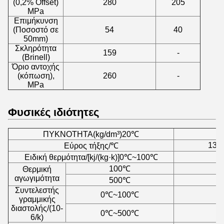
(0,2% Offset)
280
205
MPa
Επιμήκυνση
(Ποσοστό σε
54
40
50mm)
Σκληρότητα
159
-
(Brinell)
Όριο αντοχής
(κόπωση),
260
-
MPa
Φυσικές ιδιότητες
ΠΥΚΝΟΤΗΤΑ(kg/dm³)20℃
139
Εύρος τήξης/℃
Ειδική θερμότητα/[kj/(kg·k)]0℃~100℃
100℃
Θερμική
αγωγιμότητα
500℃
Συντελεστής
0℃~100℃
γραμμικής
διαστολής/(10-
0℃~500℃
6/k)