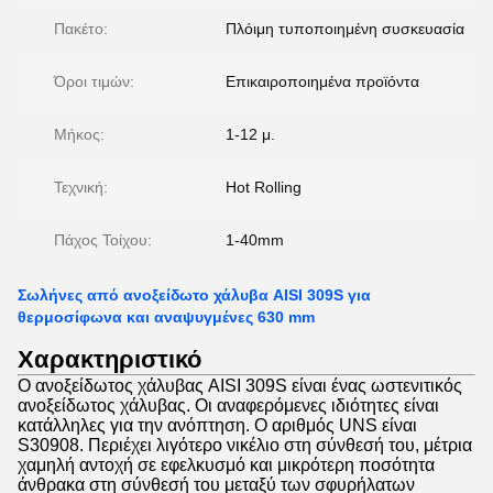
Πακέτο:
Πλόιμη τυποποιημένη συσκευασία
Όροι τιμών:
Επικαιροποιημένα προϊόντα
Μήκος:
1-12 μ.
Τεχνική:
Hot Rolling
Πάχος Τοίχου:
1-40mm
Σωλήνες από ανοξείδωτο χάλυβα AISI 309S για
θερμοσίφωνα και αναψυγμένες 630 mm
Χαρακτηριστικό
Ο ανοξείδωτος χάλυβας AISI 309S είναι ένας ωστενιτικός
ανοξείδωτος χάλυβας. Οι αναφερόμενες ιδιότητες είναι
κατάλληλες για την ανόπτηση. Ο αριθμός UNS είναι
S30908. Περιέχει λιγότερο νικέλιο στη σύνθεσή του, μέτρια
χαμηλή αντοχή σε εφελκυσμό και μικρότερη ποσότητα
άνθρακα στη σύνθεσή του μεταξύ των σφυρήλατων