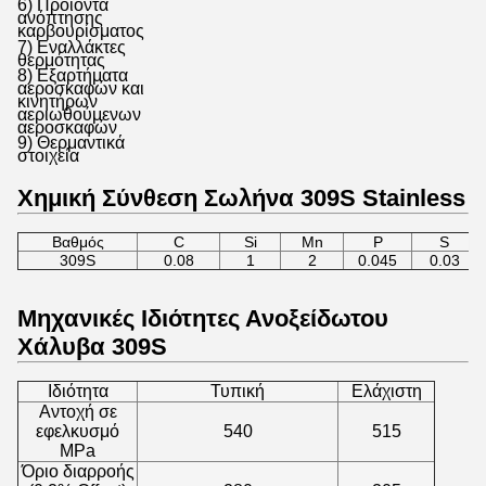
6) Προϊόντα
ανόπτησης
καρβουρίσματος
7) Εναλλάκτες
θερμότητας
8) Εξαρτήματα
αεροσκαφών και
κινητήρων
αεριωθούμενων
αεροσκαφών
9) Θερμαντικά
στοιχεία
Χημική Σύνθεση Σωλήνα 309S Stainless
Βαθμός
C
Si
Mn
P
S
309S
0.08
1
2
0.045
0.03
Μηχανικές Ιδιότητες Ανοξείδωτου
Χάλυβα 309S
Ιδιότητα
Τυπική
Ελάχιστη
Αντοχή σε
εφελκυσμό
540
515
MPa
Όριο διαρροής