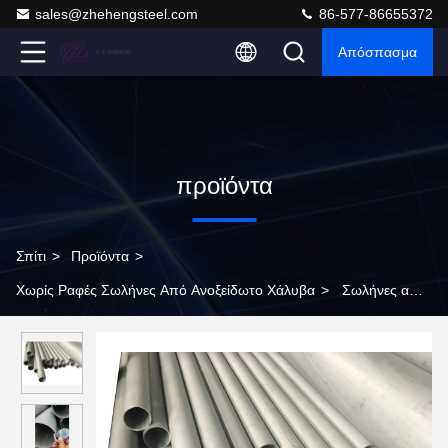
sales@zhehengsteel.com
86-577-86655372
Απόσπασμα
προϊόντα
Σπίτι
>
Προϊόντα
>
Χωρίς Ραφές Σωλήνες Από Ανοξείδωτο Χάλυβα
>
Σωλήνες από
ανοξείδωτο χάλυβα AISI 309S για θερμοσίφωνα και αναψυγμένες
630 mm