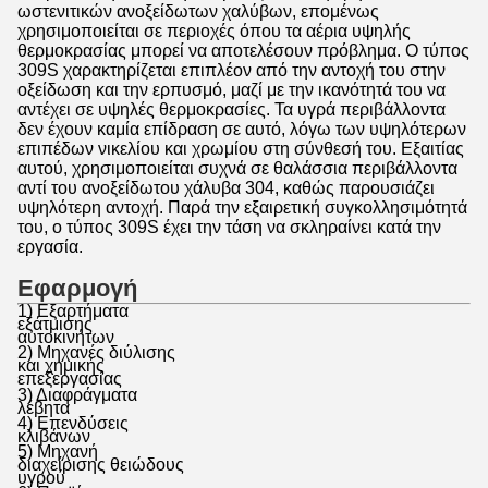
ωστενιτικών ανοξείδωτων χαλύβων, επομένως
χρησιμοποιείται σε περιοχές όπου τα αέρια υψηλής
θερμοκρασίας μπορεί να αποτελέσουν πρόβλημα. Ο τύπος
309S χαρακτηρίζεται επιπλέον από την αντοχή του στην
οξείδωση και την ερπυσμό, μαζί με την ικανότητά του να
αντέχει σε υψηλές θερμοκρασίες. Τα υγρά περιβάλλοντα
δεν έχουν καμία επίδραση σε αυτό, λόγω των υψηλότερων
επιπέδων νικελίου και χρωμίου στη σύνθεσή του. Εξαιτίας
αυτού, χρησιμοποιείται συχνά σε θαλάσσια περιβάλλοντα
αντί του ανοξείδωτου χάλυβα 304, καθώς παρουσιάζει
υψηλότερη αντοχή. Παρά την εξαιρετική συγκολλησιμότητά
του, ο τύπος 309S έχει την τάση να σκληραίνει κατά την
εργασία.
Εφαρμογή
1) Εξαρτήματα
εξάτμισης
αυτοκινήτων
2) Μηχανές διύλισης
και χημικής
επεξεργασίας
3) Διαφράγματα
λέβητα
4) Επενδύσεις
κλιβάνων
5) Μηχανή
διαχείρισης θειώδους
υγρού