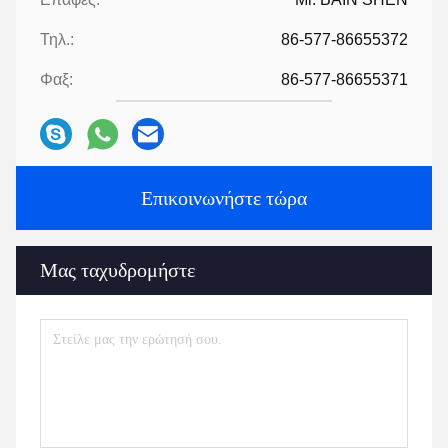
Τηλ.:
86-577-86655372
Φαξ:
86-577-86655371
Επικοινωνήστε τώρα
Μας ταχυδρομήστε