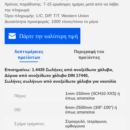
Χρόνος παράδοσης: 7-15 εργάσιμες ημέρες μετά από να λάβει
την πληρωμή
Όροι πληρωμής: L/C, D/P, T/T, Western Union
Δυνατότητα προσφοράς: 1000 τόνος/τόνοι το μήνα
Πάρτε την καλύτερη τιμή
Λεπτομέρειες
Περιγραφή του
προϊόντων
προϊόντος
Επισημαίνω:
1.4435 Σωλήνες από ανοξείδωτο χάλυβα
,
Δόρυα από ανοξείδωτο χάλυβα DIN 17440
,
Σωλήνες σωλήνων από ανοξείδωτο χάλυβα για ναυτιλία
1mm-150mm (SCH10-XXS) ή
Πάχος:
όπως απαιτείται
6mm-2500mm (3/8"-100") ή
OD:
όπως απαιτείται
Στρογγυλό, τετράγωνο,
Σχήμα τμήματος:
ορθογώνιο