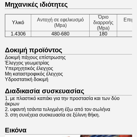
Μηχανικές ιδιότητες
Όριο
Αντοχή σε εφελκυσμό
Επιμή
Υλικό
διαρροής
(Mpa)
(Mpa)
1.4306
480-680
180
Δοκιμή προϊόντος
Δοκιμή πάχους επίστρωσης
Έλεγχος γεωμετρίας
Υπερηχητικός έλεγχος
Μη καταστροφικός έλεγχος
Υδροστατική δοκιμή
Διαδικασία συσκευασίας
1. με πλαστικό καπάκι για την προστασία και των δύο
άκρων
2. υφαντή τσάντα τυλιγμένη έξω από τον σωλήνα
3. στη συνέχεια συσκευασία σε ξύλινη θήκη.
Εικόνα