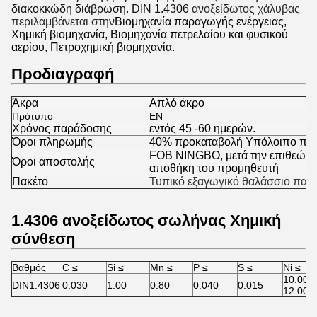
διακοκκώδη διάβρωση. DIN 1.4306
ανοξείδωτος χάλυβας
περιλαμβάνεται στην
Βιομηχανία παραγωγής ενέργειας,
Χημική βιομηχανία, Βιομηχανία πετρελαίου και φυσικού
αερίου, Πετροχημική βιομηχανία.
Προδιαγραφή
Άκρα
Απλό άκρο
Πρότυπο
EN
Χρόνος παράδοσης
εντός 45 -60 ημερών.
Όροι πληρωμής
40% προκαταβολή Υπόλοιπο πρι
FOB NINGBO, μετά την επιθεώρ
Όροι αποστολής
αποθήκη του προμηθευτή
Πακέτο
Τυπικό εξαγωγικό θαλάσσιο πακέτ
1.4306 ανοξείδωτος σωλήνας Χημική
σύνθεση
Βαθμός
C ≤
Si ≤
Mn ≤
P ≤
S ≤
Ni ≤
10.00-
DIN1.4306
0.030
1.00
0.80
0.040
0.015
12.00