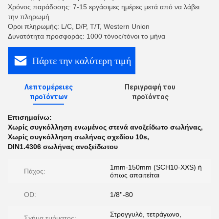
Χρόνος παράδοσης: 7-15 εργάσιμες ημέρες μετά από να λάβει
την πληρωμή
Όροι πληρωμής: L/C, D/P, T/T, Western Union
Δυνατότητα προσφοράς: 1000 τόνος/τόνοι το μήνα
Πάρτε την καλύτερη τιμή
Λεπτομέρειες
Περιγραφή του
προϊόντων
προϊόντος
Επισημαίνω:
Χωρίς συγκόλληση ενωμένος στενά ανοξείδωτο σωλήνας
,
Χωρίς συγκόλληση σωλήνας σχεδίου 10s
,
DIN1.4306 σωλήνας ανοξείδωτου
1mm-150mm (SCH10-XXS) ή
Πάχος:
όπως απαιτείται
OD:
1/8''-80
Στρογγυλό, τετράγωνο,
Σχήμα τμήματος: