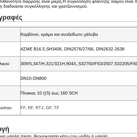
πιθανότητα διαρροής είναι μικρή,Η συγκόλληση φλάντζης λαιμού είναι π
τη διαδικασία συγκόλλησης και γρατζουνισμού.
γραφές
Καρβόνιο, κράμα και ανοξείδωτο χάλυβα
ΑΣΜΕ Β16.5,SH3406, DIN2576/27/66, DIN2632-2638
λικού
309/S,347/H,321/321H,904/L,S32750/F53/2507,S32205/F6
DN10-DN800
Πίνακας 10 ((S) έως 160 SCH
σώπου
FF, RF, RTJ, GF, TF
ογή
 για υψηλή πίεση, θερμοκρασία κάτω του μηδέν ή υψηλή.