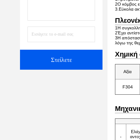
2Ο κόμβος εί
3.
Εύκολα ακτ
Πλεονέ
1Η συγκολλη
2Έχει αντίστ
3Η απόσταση
λόγω της θε
Χημική
Στείλετε
Αξία
F304
Μηχανικ
Ελάχ
-
αντο