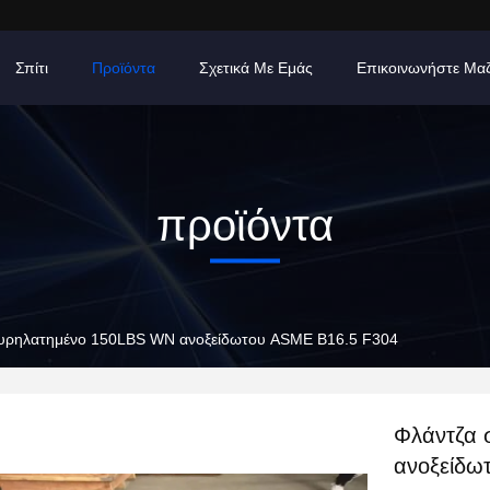
Σπίτι
Προϊόντα
Σχετικά Με Εμάς
Επικοινωνήστε Μα
προϊόντα
υρηλατημένο 150LBS WN ανοξείδωτου ASME B16.5 F304
Φλάντζα 
ανοξείδω