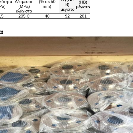
κότητα
Δέσμευση
(% σε 50
(HB)
B)
Pa)
(MPa)
mm)
μέγιστο
μέγιστο
ελάχιστο
15
205 C
40
92
201
α