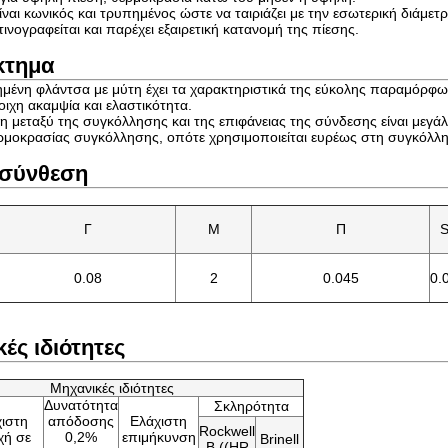
ναι κωνικός και τρυπημένος ώστε να ταιριάζει με την εσωτερική διάμε
ινογραφείται και παρέχει εξαιρετική κατανομή της πίεσης.
κτημα
μένη φλάντσα με μύτη έχει τα χαρακτηριστικά της εύκολης παραμόρφ
οιχη ακαμψία και ελαστικότητα.
 μεταξύ της συγκόλλησης και της επιφάνειας της σύνδεσης είναι μεγά
ρμοκρασίας συγκόλλησης, οπότε χρησιμοποιείται ευρέως στη συγκόλλ
 σύνθεση
Γ
Μ
Π
0.08
2
0.045
0.
ές ιδιότητες
Μηχανικές ιδιότητες
Δυνατότητα
Σκληρότητα
ιστη
απόδοσης
Ελάχιστη
Rockwell
χή σε
0,2%
επιμήκυνση
Brinell
B ((HR