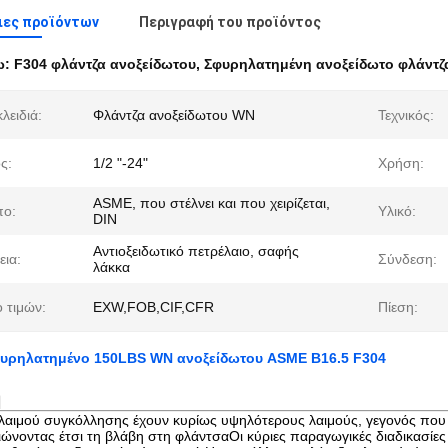
ιες προϊόντων
Περιγραφή του προϊόντος
ω:
F304 φλάντζα ανοξείδωτου
,
Σφυρηλατημένη ανοξείδωτο φλάντ
κλειδιά:
Φλάντζα ανοξείδωτου WN
Τεχνικός:
ς:
1/2 "-24"
Χρήση:
ASME, που στέλνει και που χειρίζεται,
πο:
Υλικό:
DIN
Αντιοξειδωτικό πετρέλαιο, σαφής
εια:
Σύνδεση:
λάκκα
ο τιμών:
EXW,FOB,CIF,CFR
Πίεση:
υρηλατημένο 150LBS WN ανοξείδωτου ASME B16.5 F304
η
 λαιμού συγκόλλησης έχουν κυρίως υψηλότερους λαιμούς, γεγονός που β
ώνοντας έτσι τη βλάβη στη φλάντσαΟι κύριες παραγωγικές διαδικασίες τ