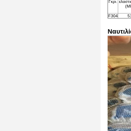
Γκρι.
ελαστι
(M
F304
5
Ναυτιλί