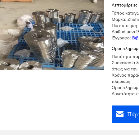
Λεπτομέρειες
Τόπος καταγω
Μάρκα: Zheh
Πιστοποίηση:
Αριθμό μοντέ
Έγγραφο:
Βιβ
Όροι πληρωμή
Ποσότητα παρ
Συσκευασία λε
όπως για την
Χρόνος παράδ
πληρωμή
Όροι πληρωμής
Δυνατότητα π
Πάρτ