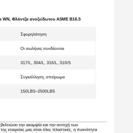
ζα WN
,
Φλάντζα ανοξείδωτου ASME B16.5
Σφυρηλάτηση
Οι σωλήνες συνδέονται
317/L, 304/L, 316/L, 310/S
Συγκόλληση, σπείρωμα
150LBS~2500LBS
ελτιώνει την ακαμψία και την αντοχή των
ης εταιρείας μας είναι όλες πλαστικές, η πυκνότητα