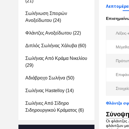
(21)
Λεπτομέρε
Σωλήνωση Σπειρών
Επισημαίν
Ανοξείδωτου
(24)
Φλάντζες Ανοξείδωτου
(22)
Λέξεις-
Διπλός Σωλήνας Χάλυβα
(60)
Μέγεθο
Σωλήνας Από Κράμα Νικελίου
Πρότυ
(29)
Επιφάν
Αδιάβροχο Σωλήνα
(50)
Στοιχεί
Σωλήνας Hastelloy
(14)
Σωλήνες Από Σίδηρο
Φλάντζα σφ
Σιδηρουργικού Κράματος
(6)
Σύνοψ
Οι φλάντζες
φλάντζων.μει