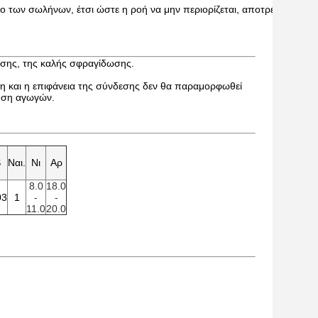
τρο των σωλήνων, έτσι ώστε η ροή να μην περιορίζεται, αποτρέποντας τ
ωσης, της καλής σφραγίδωσης.
λη και η επιφάνεια της σύνδεσης δεν θα παραμορφωθεί
ηση αγωγών.
S
Ναι.
Νι
Αρ
8.0
18.0
03
1
-
-
11.0
20.0