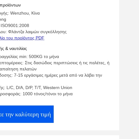
 προϊόντων
γής: Wenzhou, Κίνα
eng
 ISO9001:2008
λου: Φλάντζα λαιμών συγκόλλησης
λίο του προϊόντος PDF
ς & ναυτιλίας
αγγελίας min: 500KG το μήνα
πτομέρειες: Στις δασώδεις περιπτώσεις ή τις παλέτες, ή
 απαίτηση πελατών
οσης: 7-15 εργάσιμες ημέρες μετά από να λάβει την
: L/C, D/A, D/P, T/T, Western Union
ροσφοράς: 1000 τόνος/τόνοι το μήνα
ε την καλύτερη τιμή