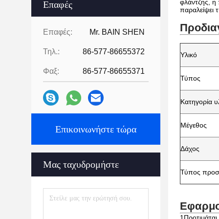
φλάντζης, η 
Επαφές
παραλείψει 
Προδια
Επαφές:
Mr. BAIN SHEN
Τηλ.:
86-577-86655372
Υλικό
Φαξ:
86-577-86655371
Τύπος
Κατηγορία υ
Μέγεθος
Επικοινωνήστε τώρα
Δάχος
Μας ταχυδρομήστε
Τύπος προ
Εφαρμ
1Προτιμάται