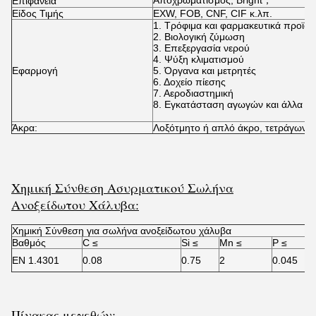
Αποχρωματισμός, Bright；
Επιφάνεια
Είδος Τιμής
EXW, FOB, CNF, CIF κ.λπ.
1. Τρόφιμα και φαρμακευτικά προϊόν
2. Βιολογική ζύμωση
3. Επεξεργασία νερού
4. Ψύξη κλιματισμού
Εφαρμογή
5. Όργανα και μετρητές
6. Δοχείο πίεσης
7. Αεροδιαστημική
8. Εγκατάσταση αγωγών και άλλα πε
Άκρα:
Λοξότμητο ή απλό άκρο, τετράγωνο κ
Χημική Σύνθεση Ασυρματικού Σωλήνα
Ανοξείδωτου Χάλυβα:
Χημική Σύνθεση για σωλήνα ανοξείδωτου χάλυβα
Βαθμός
C ≤
Si ≤
Mn ≤
P ≤
EN 1.4301
0.08
0.75
2
0.045
Πίνακας μεγεθών: