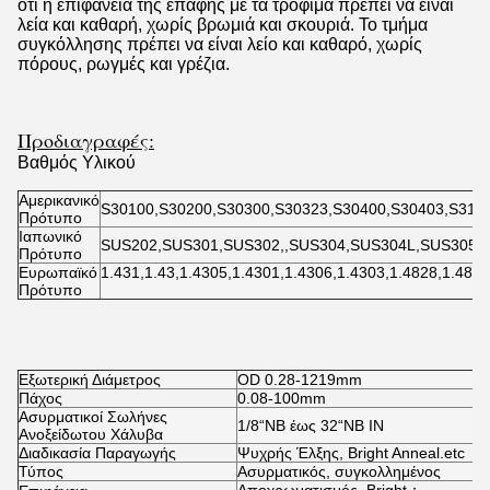
ότι η επιφάνεια της επαφής με τα τρόφιμα πρέπει να είναι
λεία και καθαρή, χωρίς βρωμιά και σκουριά. Το τμήμα
συγκόλλησης πρέπει να είναι λείο και καθαρό, χωρίς
πόρους, ρωγμές και γρέζια.
Προδιαγραφές:
Βαθμός Υλικού
Αμερικανικό
S30100,S30200,S30300,S30323,S30400,S30403,S310
Πρότυπο
Ιαπωνικό
SUS202,SUS301,SUS302,,SUS304,SUS304L,SUS305,
Πρότυπο
Ευρωπαϊκό
1.431,1.43,1.4305,1.4301,1.4306,1.4303,1.4828,1.484
Πρότυπο
Εξωτερική Διάμετρος
OD 0.28-1219mm
Πάχος
0.08-100mm
Ασυρματικοί Σωλήνες
1/8“NB έως 32“NB IN
Ανοξείδωτου Χάλυβα
Διαδικασία Παραγωγής
Ψυχρής Έλξης, Bright Anneal.etc
Τύπος
Ασυρματικός, συγκολλημένος