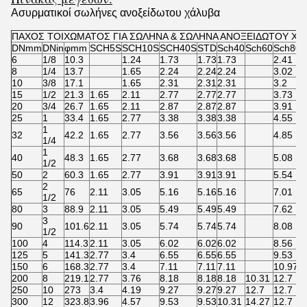
Ασυρματικοί σωλήνες ανοξείδωτου χάλυβα
ΠΑΧΟΣ ΤΟΙΧΩΜΑΤΟΣ ΓΙΑ ΣΩΛΗΝΑ & ΣΩΛΗΝΑ ΑΝΟΞΕΙΔΩΤΟΥ ΧΑΛΥ
DNmm
DNin
φmm
SCH5S
SCH10S
SCH40S
STD
Sch40
Sch60
Sch80s
6
1/8
10.3
1.24
1.73
1.73
1.73
2.41
8
1/4
13.7
1.65
2.24
2.24
2.24
3.02
10
3/8
17.1
1.65
2.31
2.31
2.31
3.2
15
1/2
21.3
1.65
2.11
2.77
2.77
2.77
3.73
20
3/4
26.7
1.65
2.11
2.87
2.87
2.87
3.91
25
1
33.4
1.65
2.77
3.38
3.38
3.38
4.55
1
32
42.2
1.65
2.77
3.56
3.56
3.56
4.85
1/4
1
40
48.3
1.65
2.77
3.68
3.68
3.68
5.08
1/2
50
2
60.3
1.65
2.77
3.91
3.91
3.91
5.54
2
65
76
2.11
3.05
5.16
5.16
5.16
7.01
1/2
80
3
88.9
2.11
3.05
5.49
5.49
5.49
7.62
3
90
101.6
2.11
3.05
5.74
5.74
5.74
8.08
1/2
100
4
114.3
2.11
3.05
6.02
6.02
6.02
8.56
125
5
141.3
2.77
3.4
6.55
6.55
6.55
9.53
150
6
168.3
2.77
3.4
7.11
7.11
7.11
10.97
200
8
219.1
2.77
3.76
8.18
8.18
8.18
10.31
12.7
250
10
273
3.4
4.19
9.27
9.27
9.27
12.7
12.7
300
12
323.8
3.96
4.57
9.53
9.53
10.31
14.27
12.7