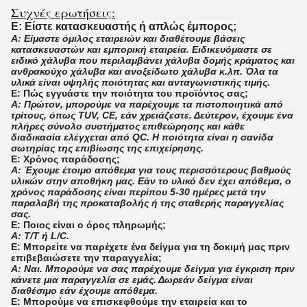
Συχνές ερωτήσεις:
Ε: Είστε κατασκευαστής ή απλώς έμπορος;
Α: Είμαστε όμιλος εταιρειών και διαθέτουμε βάσεις
κατασκευαστών και εμπορική εταιρεία. Ειδικευόμαστε σε
ειδικό χάλυβα που περιλαμβάνει χάλυβα δομής κράματος και
ανθρακούχο χάλυβα και ανοξείδωτο χάλυβα κ.λπ. Όλα τα
υλικά είναι υψηλής ποιότητας και ανταγωνιστικής τιμής.
Ε: Πώς εγγυάστε την ποιότητα του προϊόντος σας;
Α: Πρώτον, μπορούμε να παρέχουμε τα πιστοποιητικά από
τρίτους, όπως TUV, CE, εάν χρειάζεστε. Δεύτερον, έχουμε ένα
πλήρες σύνολο συστήματος επιθεώρησης και κάθε
διαδικασία ελέγχεται από QC. Η ποιότητα είναι η σανίδα
σωτηρίας της επιβίωσης της επιχείρησης.
Ε: Χρόνος παράδοσης;
Α: Έχουμε έτοιμο απόθεμα για τους περισσότερους βαθμούς
υλικών στην αποθήκη μας. Εάν το υλικό δεν έχει απόθεμα, ο
χρόνος παράδοσης είναι περίπου 5-30 ημέρες μετά την
παραλαβή της προκαταβολής ή της σταθερής παραγγελίας
σας.
Ε: Ποιος είναι ο όρος πληρωμής;
Α: T/T ή L/C.
Ε: Μπορείτε να παρέχετε ένα δείγμα για τη δοκιμή μας πριν
επιβεβαιώσετε την παραγγελία;
Α: Ναι. Μπορούμε να σας παρέχουμε δείγμα για έγκριση πριν
κάνετε μια παραγγελία σε εμάς. Δωρεάν δείγμα είναι
διαθέσιμο εάν έχουμε απόθεμα.
Ε: Μπορούμε να επισκεφθούμε την εταιρεία και το