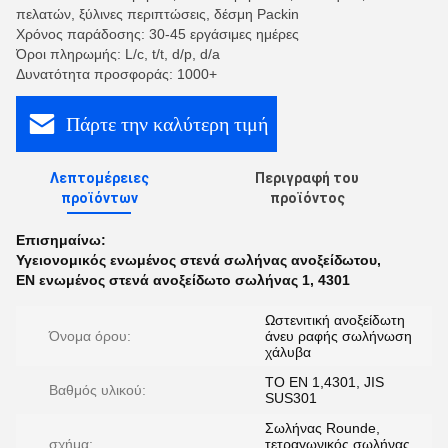
πελατών, ξύλινες περιπτώσεις, δέσμη Packin
Χρόνος παράδοσης: 30-45 εργάσιμες ημέρες
Όροι πληρωμής: L/c, t/t, d/p, d/a
Δυνατότητα προσφοράς: 1000+
Πάρτε την καλύτερη τιμή
Λεπτομέρειες
Περιγραφή του
προϊόντων
προϊόντος
Επισημαίνω:
Υγειονομικός ενωμένος στενά σωλήνας ανοξείδωτου
,
EN ενωμένος στενά ανοξείδωτο σωλήνας 1
,
4301
Ωστενιτική ανοξείδωτη
Όνομα όρου:
άνευ ραφής σωλήνωση
χάλυβα
ΤΟ EN 1,4301, JIS
Βαθμός υλικού:
SUS301
Σωλήνας Rounde,
σχήμα:
τετραγωνικός σωλήνας,