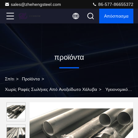
sales@zhehengsteel.com
86-577-86655372
Απόσπασμα
προϊόντα
Σπίτι
>
Προϊόντα
>
Χωρίς Ραφές Σωλήνες Από Ανοξείδωτο Χάλυβα
>
Υγειονομικό
ενωμένο στενά ανοξείδωτου SS EN 1,4301 JIS SUS301 1000mm
τοίχων σωλήνων παχύ