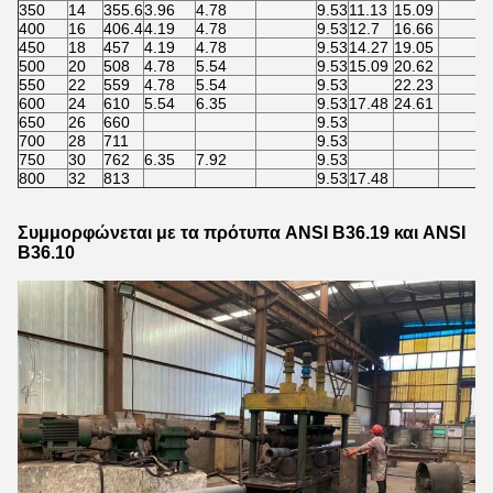
350
14
355.6
3.96
4.78
9.53
11.13
15.09
400
16
406.4
4.19
4.78
9.53
12.7
16.66
450
18
457
4.19
4.78
9.53
14.27
19.05
500
20
508
4.78
5.54
9.53
15.09
20.62
550
22
559
4.78
5.54
9.53
22.23
600
24
610
5.54
6.35
9.53
17.48
24.61
650
26
660
9.53
700
28
711
9.53
750
30
762
6.35
7.92
9.53
800
32
813
9.53
17.48
Συμμορφώνεται με τα πρότυπα ANSI B36.19 και ANSI
B36.10