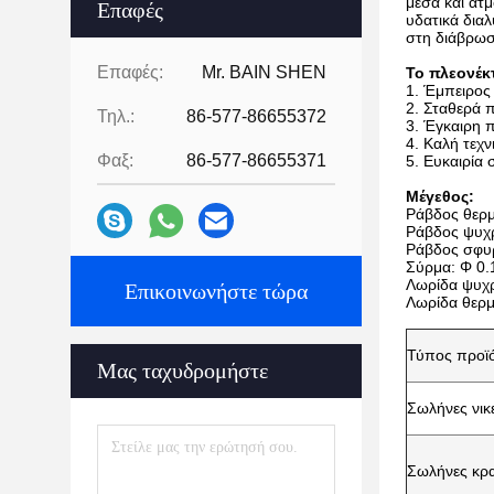
μέσα και ατ
Επαφές
υδατικά διαλ
στη διάβρωσ
Επαφές:
Mr. BAIN SHEN
Το πλεονέκ
1. Έμπειρος
2. Σταθερά 
Τηλ.:
86-577-86655372
3. Έγκαιρη
4. Καλή τεχ
Φαξ:
86-577-86655371
5. Ευκαιρία 
Μέγεθος:
Ράβδος θερ
Ράβδος ψυχ
Ράβδος σφυ
Σύρμα: Φ 
Λωρίδα ψυχ
Επικοινωνήστε τώρα
Λωρίδα θερ
Τύπος προϊ
Μας ταχυδρομήστε
Σωλήνες νικ
Σωλήνες κρ