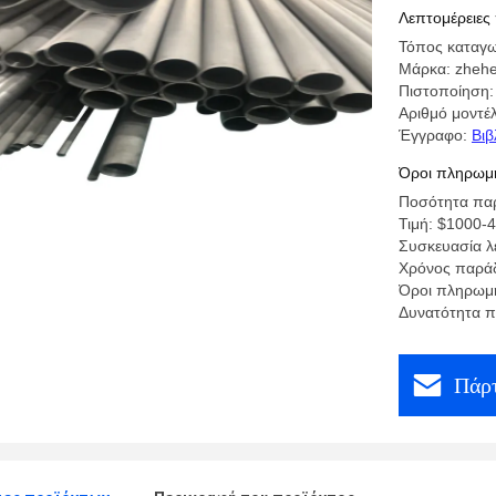
Λεπτομέρειες
Τόπος καταγ
Μάρκα: zheh
Πιστοποίηση
Αριθμό μοντέλ
Έγγραφο:
Βιβ
Όροι πληρωμή
Ποσότητα παρ
Τιμή: $1000-
Συσκευασία λ
Χρόνος παράδ
Όροι πληρωμή
Δυνατότητα 
Πάρτ