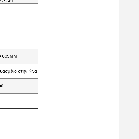
S 5581
O 609MM
υασμένο στην Κίνα
90