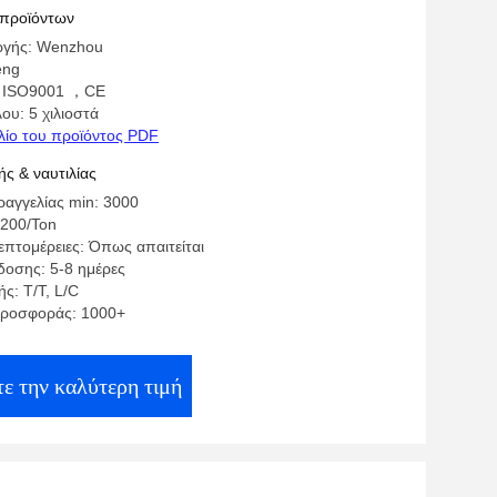
 προϊόντων
ωγής: Wenzhou
eng
: ISO9001 ，CE
ου: 5 χιλιοστά
λίο του προϊόντος PDF
ς & ναυτιλίας
αγγελίας min: 3000
4200/Ton
επτομέρειες: Όπως απαιτείται
οσης: 5-8 ημέρες
ς: T/T, L/C
προσφοράς: 1000+
ε την καλύτερη τιμή