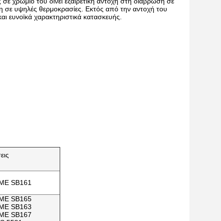
σε χρώμιο του δίνει εξαιρετική αντοχή στη διάβρωση σε
ίωση σε υψηλές θερμοκρασίες. Εκτός από την αντοχή του
αι ευνοϊκά χαρακτηριστικά κατασκευής.
εις
ME SB161
ME SB165
ME SB163
ME SB167