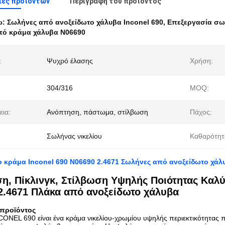
ιες προϊόντων
Περιγραφή του προϊόντος
ω:
Σωλήνες από ανοξείδωτο χάλυβα Inconel 690
,
Επεξεργασία σω
πό κράμα χάλυβα N06690
:
Ψυχρό έλασης
Χρήση:
304/316
MOQ:
εια:
Ανόπτηση, πάστωμα, στίλβωση
Πάχος:
Σωλήνας νικελίου
Καθαρότητ
 κράμα Inconel 690 N06690 2.4671 Σωλήνες από ανοξείδωτο χάλ
η, Πίκλινγκ, Στίλβωση Υψηλής Ποιότητας Καλύτε
2.4671 Πλάκα από ανοξείδωτο χάλυβα
προϊόντος
CONEL 690 είναι ένα κράμα νικελίου-χρωμίου υψηλής περιεκτικότητας πο