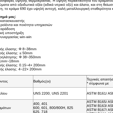
μόσφαιρες υψηλής θερμοκρασίας. Η υψηλή περιεκτικότητα του κράματος 
ύματα από οξειδωτικά οξέα (ειδικά νιτρικό οξύ) και άλατα, και στη θε
η, το κράμα 690 έχει υψηλή αντοχή, καλή μεταλλουργική σταθερότητα κ
τημά μας:
 κατασκευαστής
προϊόντα και ποιότητα υπηρεσιών
 παράδοση
νική υποστήριξη
συνεργασίας win-win
μής έλασης: Φ 8~38mm
ρής έλασης: ≤ 50mm
ρηλάτησης: Φ 38~350mm
0.1mm~18mm
ρής έλασης: 0.15~4× 200mm
μής έλασης: 4~22× 200mm
Τεχνικές απαιτήσ
όντος
Βαθμός(οι)
* σύμφωνα με
ελίου
UNS 2200, UNS 2201
ASTM B161/ AS
ASTM B165/ AS
400, 401
ASTM B163/ AS
αμάτων
600, 601, 800/800H, 825
ASTM B167/ AS
625, 718