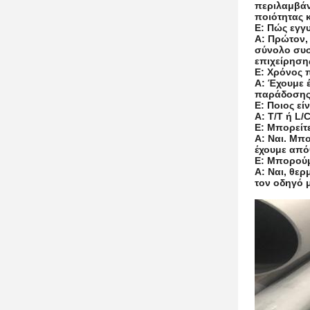
περιλαμβάν
ποιότητας κ
Ε: Πώς εγγ
A: Πρώτον,
σύνολο συσ
επιχείρηση
Ε: Χρόνος 
A: Έχουμε 
παράδοσης 
Ε: Ποιος ε
A: T/T ή L/C
Ε: Μπορείτε
A: Ναι. Μπο
έχουμε από
Ε: Μπορούμ
A: Ναι, θε
τον οδηγό 