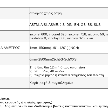
σωλήνας χωρίς ραφή
ASTM, AISI, ASME, JIS, DIN, EN, GB, BS, SUS
inconel 600, inconel 625, inconel 718, nitronic 50, 
hastelloy X, incoloy 800, incoloy 825, κ.λπ.
 ΔΙΑΜΕΤΡΟΣ
1mm-150mm(1/8" -120" )(INCH)
6mm-2500mm(Sch5S-SchXXS)
1). 5.8m, 6m 12m ή όπως απαιτείται
2). 20 πόδια, 40 πόδια
3). τυχαίο μήκος ή κατόπιν αιτήματος του πελάτη
Χωρίς ραφή & συγκολλημένο
τήσεις
ατασκευαστής ή απλώς έμπορος;
όμιλος εταιρειών και διαθέτουμε βάσεις κατασκευαστών και εμπορ