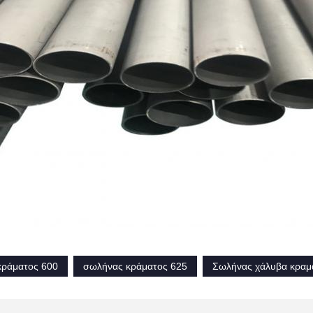
κράματος 600
σωλήνας κράματος 625
Σωλήνας χάλυβα κραμ