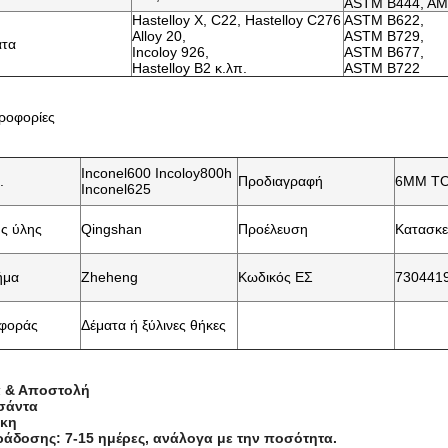
ASTM B444, AM
Hastelloy X, C22, Hastelloy C276
ASTM B622,
Alloy 20,
ASTM B729,
ατα
Incoloy 926,
ASTM B677,
Hastelloy B2 κ.λπ.
ASTM B722
ροφορίες
Inconel600 Incoloy800h
.
Προδιαγραφή
6MM T
Inconel625
ς ύλης
Qingshan
Προέλευση
Κατασκε
ήμα
Zheheng
Κωδικός ΕΣ
730441
αφοράς
Δέματα ή ξύλινες θήκες
α & Αποστολή
τσάντα
ήκη
άδοσης: 7-15 ημέρες, ανάλογα με την ποσότητα.