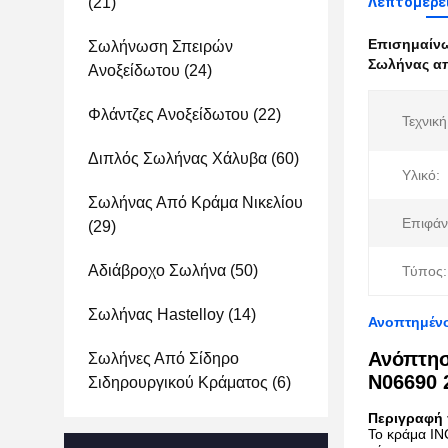
(21)
Λεπτομέρε
Επισημαίν
Σωλήνωση Σπειρών
Σωλήνας α
Ανοξείδωτου
(24)
Φλάντζες Ανοξείδωτου
(22)
Τεχνική
Διπλός Σωλήνας Χάλυβα
(60)
Υλικό:
Σωλήνας Από Κράμα Νικελίου
Επιφάν
(29)
Αδιάβροχο Σωλήνα
(50)
Τύπος:
Σωλήνας Hastelloy
(14)
Ανοπτημένο
Ανόπτησ
Σωλήνες Από Σίδηρο
N06690 
Σιδηρουργικού Κράματος
(6)
Περιγραφή 
Το κράμα IN