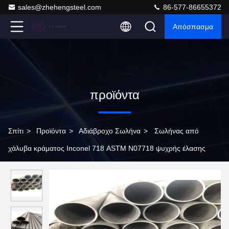
sales@zhehengsteel.com
86-577-86655372
Απόσπασμα
προϊόντα
Σπίτι
>
Προϊόντα
>
Αδιάβροχο Σωλήνα
>
Σωλήνας από
χάλυβα κράματος Inconel 718 ASTM N07718 ψυχρής έλασης