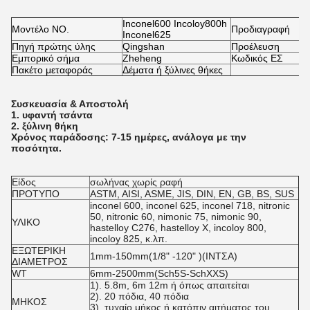
Inconel600 Incoloy800h
Μοντέλο NO.
Προδιαγραφή
Inconel625
Πηγή πρώτης ύλης
Qingshan
Προέλευση
Εμπορικό σήμα
Zheheng
Κωδικός ΕΣ
Πακέτο μεταφοράς
Δέματα ή ξύλινες θήκες
Συσκευασία & Αποστολή
1. υφαντή τσάντα
2. ξύλινη θήκη
Χρόνος παράδοσης: 7-15 ημέρες, ανάλογα με την
ποσότητα.
Είδος
σωλήνας χωρίς ραφή
ΠΡΟΤΥΠΟ
ASTM, AISI, ASME, JIS, DIN, EN, GB, BS, SUS
inconel 600, inconel 625, inconel 718, nitronic
50, nitronic 60, nimonic 75, nimonic 90,
ΥΛΙΚΟ
hastelloy C276, hastelloy X, incoloy 800,
incoloy 825, κ.λπ.
ΕΞΩΤΕΡΙΚΗ
1mm-150mm(1/8" -120" )(ΙΝΤΣΑ)
ΔΙΑΜΕΤΡΟΣ
WT
6mm-2500mm(Sch5S-SchXXS)
1). 5.8m, 6m 12m ή όπως απαιτείται
2). 20 πόδια, 40 πόδια
ΜΗΚΟΣ
3). τυχαίο μήκος ή κατόπιν αιτήματος του