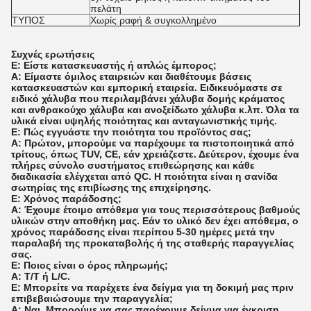
πελάτη
ΤΥΠΟΣ
Χωρίς ραφή & συγκολλημένο
Συχνές ερωτήσεις
Ε: Είστε κατασκευαστής ή απλώς έμπορος;
A: Είμαστε όμιλος εταιρειών και διαθέτουμε βάσεις
κατασκευαστών και εμπορική εταιρεία. Ειδικευόμαστε σε
ειδικό χάλυβα που περιλαμβάνει χάλυβα δομής κράματος
και ανθρακούχο χάλυβα και ανοξείδωτο χάλυβα κ.λπ. Όλα τα
υλικά είναι υψηλής ποιότητας και ανταγωνιστικής τιμής.
Ε: Πώς εγγυάστε την ποιότητα του προϊόντος σας;
A: Πρώτον, μπορούμε να παρέχουμε τα πιστοποιητικά από
τρίτους, όπως TUV, CE, εάν χρειάζεστε. Δεύτερον, έχουμε ένα
πλήρες σύνολο συστήματος επιθεώρησης και κάθε
διαδικασία ελέγχεται από QC. Η ποιότητα είναι η σανίδα
σωτηρίας της επιβίωσης της επιχείρησης.
Ε: Χρόνος παράδοσης;
A: Έχουμε έτοιμο απόθεμα για τους περισσότερους βαθμούς
υλικών στην αποθήκη μας. Εάν το υλικό δεν έχει απόθεμα, ο
χρόνος παράδοσης είναι περίπου 5-30 ημέρες μετά την
παραλαβή της προκαταβολής ή της σταθερής παραγγελίας
σας.
Ε: Ποιος είναι ο όρος πληρωμής;
A: T/T ή L/C.
Ε: Μπορείτε να παρέχετε ένα δείγμα για τη δοκιμή μας πριν
επιβεβαιώσουμε την παραγγελία;
A: Ναι. Μπορούμε να σας παρέχουμε δείγμα για έγκριση