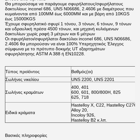
Θα μπορούσαμε να παράγουμε σφυρήλατους/σφυρήλατους
δακτυλίους inconel 686, UNS N06686, 2.4606 με διαμέτρους που
κυμαίνονται από 100MM έως 6000MM και με βάρη από 10KGS
έως 15000KGS
Έχουμε σφυρηλατικό σφυρί 1 τόνου, 3 τόνων, 6 τόνων, 9 τόνων
και υδραυλική πρέσα 4500 τόνων, και μηχανή κυλιόμενων
δακτυλίων χωρίς ραφή 3 μέτρων και 6 μέτρων
Οι σφυρήλατοι/σφυρήλατοι δακτύλιοι inconel 686, UNS N06686,
2.4606 θα μπορούσαν να είναι 100% Υπερηχητικός Έλεγχος
σύμφωνα με το πρότυπο δοκιμής UT εξαρτημάτων
σφυρηλάτησης ASTM A 388 ή EN10228.
Τ
Τύπος προϊόντος
Βαθμός(οι)
*
Σωλήνες νικελίου
UNS 2200, UNS 2201
A
A
400, 401
A
Σωλήνες κραμάτων
600, 601, 800/800H, 825
A
625, 718
A
Hastelloy X, C22, Hastelloy C276
A
Alloy 20,
A
Ειδικά κράματα
Incoloy 926,
A
Hastelloy B2 κ.λπ.
Βασικές πληροφορίες