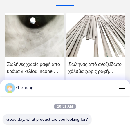
Σωλήνες χωρίς ραφή από
Σωλήνας από ανοξείδωτο
κράμα νικελίου Inconel
χάλυβα χωρίς ραφή
625 θερμής έλασης,
Inconel 600 UNS N06600,
γυαλισμένοι, φύλλο,
ψυχρής έλασης,
Zheheng
ή
Πάρτε την καλύτερη τιμή
Πάρτε την καλύτερη τιμή
πλάκα, συγκολλημένοι
γυαλισμένος
σωλήνες
10:51 AM
Good day, what product are you looking for?