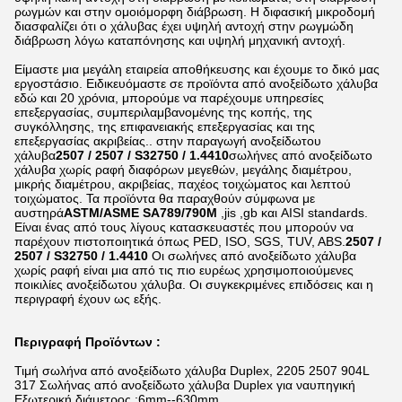
ρωγμών και στην ομοιόμορφη διάβρωση. Η διφασική μικροδομή
διασφαλίζει ότι ο χάλυβας έχει υψηλή αντοχή στην ρωγμώδη
διάβρωση λόγω καταπόνησης και υψηλή μηχανική αντοχή.
Είμαστε μια μεγάλη εταιρεία αποθήκευσης και έχουμε το δικό μας
εργοστάσιο. Ειδικευόμαστε σε προϊόντα από ανοξείδωτο χάλυβα
εδώ και 20 χρόνια, μπορούμε να παρέχουμε υπηρεσίες
επεξεργασίας, συμπεριλαμβανομένης της κοπής, της
συγκόλλησης, της επιφανειακής επεξεργασίας και της
επεξεργασίας ακριβείας.. στην παραγωγή ανοξείδωτου
χάλυβα
2507 / 2507 / S32750 / 1.4410
σωλήνες από ανοξείδωτο
χάλυβα χωρίς ραφή διαφόρων μεγεθών, μεγάλης διαμέτρου,
μικρής διαμέτρου, ακριβείας, παχέος τοιχώματος και λεπτού
τοιχώματος. Τα προϊόντα θα παραχθούν σύμφωνα με
αυστηρά
ASTM/ASME SA789/790M
,jis ,gb και AISI standards.
Είναι ένας από τους λίγους κατασκευαστές που μπορούν να
παρέχουν πιστοποιητικά όπως PED, ISO, SGS, TUV, ABS.
2507 /
2507 / S32750 / 1.4410
Οι σωλήνες από ανοξείδωτο χάλυβα
χωρίς ραφή είναι μια από τις πιο ευρέως χρησιμοποιούμενες
ποικιλίες ανοξείδωτου χάλυβα. Οι συγκεκριμένες επιδόσεις και η
περιγραφή έχουν ως εξής.
Περιγραφή Προϊόντων :
Τιμή σωλήνα από ανοξείδωτο χάλυβα Duplex, 2205 2507 904L
317 Σωλήνας από ανοξείδωτο χάλυβα Duplex για ναυπηγική
Εξωτερική διάμετρος :6mm--630mm