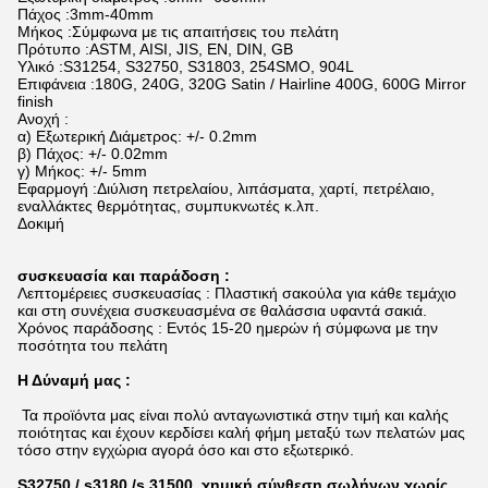
Πάχος :3mm-40mm
Μήκος :Σύμφωνα με τις απαιτήσεις του πελάτη
Πρότυπο :ASTM, AISI, JIS, EN, DIN, GB
Υλικό :S31254, S32750, S31803, 254SMO, 904L
Επιφάνεια :180G, 240G, 320G Satin / Hairline 400G, 600G Mirror
finish
Ανοχή :
α) Εξωτερική Διάμετρος: +/- 0.2mm
β) Πάχος: +/- 0.02mm
γ) Μήκος: +/- 5mm
Εφαρμογή :Διύλιση πετρελαίου, λιπάσματα, χαρτί, πετρέλαιο,
εναλλάκτες θερμότητας, συμπυκνωτές κ.λπ.
Δοκιμή
συσκευασία και παράδοση :
Λεπτομέρειες συσκευασίας : Πλαστική σακούλα για κάθε τεμάχιο
και στη συνέχεια συσκευασμένα σε θαλάσσια υφαντά σακιά.
Χρόνος παράδοσης : Εντός 15-20 ημερών ή σύμφωνα με την
ποσότητα του πελάτη
Η Δύναμή μας :
Τα προϊόντα μας είναι πολύ ανταγωνιστικά στην τιμή και καλής
ποιότητας και έχουν κερδίσει καλή φήμη μεταξύ των πελατών μας
τόσο στην εγχώρια αγορά όσο και στο εξωτερικό.
S32750 / s3180 /s 31500 χημική σύνθεση σωλήνων χωρίς