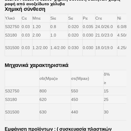
ραφή από ανοξείδωτο χάλυβα
Χημική σύνθεση
Υλικό
C≤
Mn≤
Si≤
S≤
P≤
Cr≤
Ni
S32750
0.03
1.20
0.8
0.020
0.035
24.0/26.0
6.0/8.0
S3180
0.03
2.00
1.0
0.020
0.030
21.0/23.0
4.50/6.
S31500
0.03
1.2/2.00
1.4/2.00
0.030
0.030
18.0/19.0
4.25/5.
Μηχανικά χαρακτηριστικά
δ%
σb(Mpa)≥
σs(Mpa≥)
σ
≥
S32750
800
550
15
3
S3180
620
450
25
2
S31500
630
440
30
2
Εμφάνιση προϊόντων : ( συσκευασία πλαστικών