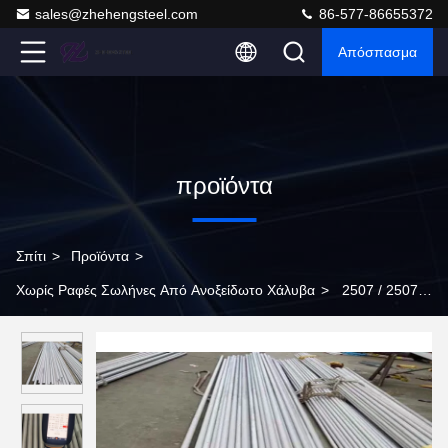
sales@zhehengsteel.com
86-577-86655372
Απόσπασμα
προϊόντα
Σπίτι
>
Προϊόντα
>
Χωρίς Ραφές Σωλήνες Από Ανοξείδωτο Χάλυβα
>
2507 / 2507 /
S32750 / 1.4410 Χωρίς συγκόλληση σωλήνες από ανοξείδωτο
χάλυβα ASTM / ASME SA789/790M