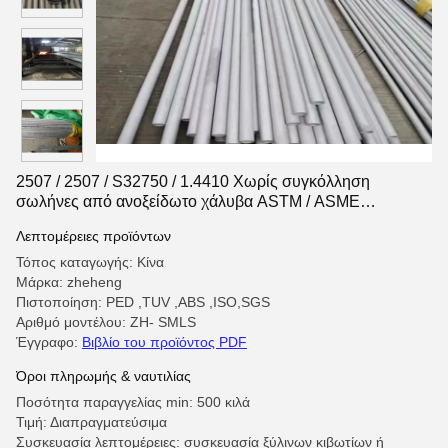
2507 / 2507 / S32750 / 1.4410 Χωρίς συγκόλληση
σωλήνες από ανοξείδωτο χάλυβα ASTM / ASME
SA789/790M
Λεπτομέρειες προϊόντων
Τόπος καταγωγής: Κίνα
Μάρκα: zheheng
Πιστοποίηση: PED ,TUV ,ABS ,ISO,SGS
Αριθμό μοντέλου: ZH- SMLS
Έγγραφο:
Βιβλίο του προϊόντος PDF
Όροι πληρωμής & ναυτιλίας
Ποσότητα παραγγελίας min: 500 κιλά
Τιμή: Διαπραγματεύσιμα
Συσκευασία λεπτομέρειες: συσκευασία ξύλινων κιβωτίων ή