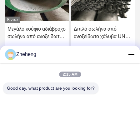
Βίντεο
Μεγάλο κούφιο αδιάβροχο
Διπλό σωλήνα από
σωλήνα από ανοξείδωτο
ανοξείδωτο χάλυβα UNS
χάλυβα, ψυχρό σχοινί SS
S31500 με αντοχή στη
διάβρωση
Zheheng
ή
Πάρτε την καλύτερη τιμή
Πάρτε την καλύτερη τιμή
2:15 AM
Good day, what product are you looking for?
Wenzhou Zheheng Steel Industry Co.,Ltd
sales@zhehengsteel.com
86-577-86655372