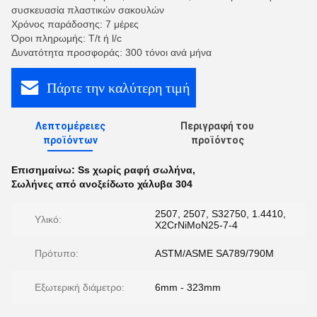
συσκευασία πλαστικών σακουλών
Χρόνος παράδοσης: 7 μέρες
Όροι πληρωμής: T/t ή l/c
Δυνατότητα προσφοράς: 300 τόνοι ανά μήνα
Πάρτε την καλύτερη τιμή
Λεπτομέρειες
Περιγραφή του
προϊόντων
προϊόντος
Επισημαίνω:
Ss χωρίς ραφή σωλήνα
,
Σωλήνες από ανοξείδωτο χάλυβα 304
2507, 2507, S32750, 1.4410,
Υλικό:
X2CrNiMoN25-7-4
Πρότυπο:
ASTM/ASME SA789/790M
Εξωτερική διάμετρο:
6mm - 323mm