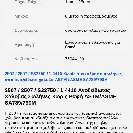
Πάχος Τοίχου:
1mm - 25mm
Μήκος:
6 μέτρα ή προσαρμοσμένος
Συσκευασία:
συσκευασία πλαστικών τσαντών
Εργοστάσιο επεξεργασίας για
Εφαρμογή:
θειικό,
Κώδικας Hs:
73044190
2507 / 2507 / S32750 / 1.4410 Χωρίς συγκόλληση σωλήνες
από ανοξείδωτο χάλυβα ASTM / ASME SA789/790M
2507 / 2507 / S32750 / 1.4410 Ανοξείδωτος
Χάλυβας Σωλήνες Χωρίς Ραφή ASTM/ASME
SA789/790M
Η 2507 είναι ένας φερριτικός-ωστενιτικός (duplex) ανοξείδωτος
χάλυβας που συνδυάζει τις πιο ευεργετικές ιδιότητες πολλών
φερριτικών και ωστενιτικών χαλυβών. Λόγω της υψηλής
περιεκτικότητας του χάλυβα σε χρώμιο και μολυβδαίνιο, έχει πολύ
υψηλή καλή αντοχή στη διάβρωση με κοιλώματα, στη διάβρωση