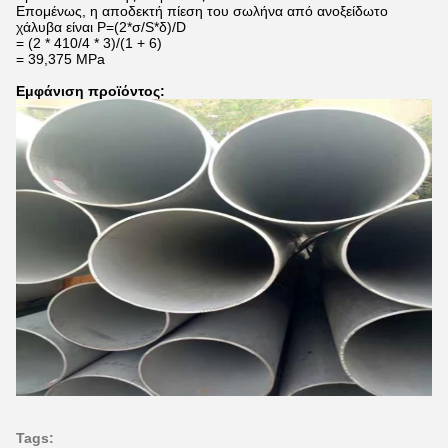
Επομένως, η αποδεκτή πίεση του σωλήνα από ανοξείδωτο
χάλυβα είναι P=(2*σ/S*δ)/D
= (2 * 410/4 * 3)/(1 + 6)
= 39,375 MPa
Εμφάνιση προϊόντος:
Tags: