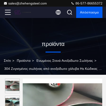
sales@zhehengsteel.com
86-577-86655372
Απόσπασμα
προϊόντα
Σπίτι
>
Προϊόντα
>
Ενωμένος Στενά Ανοξείδωτο Σωλήνας
>
304 Ζυγισμένος σωλήνας από ανοξείδωτο χάλυβα Hs Κώδικας /
Δοκιμαστική πίεση ASTM A554 Πρότυπο