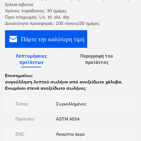
ξύλινα κιβώτια
Χρόνος παράδοσης: 30 ημέρες
Όροι πληρωμής: L/c, t/t, d/a, d/p
Δυνατότητα προσφοράς: 100 τόνους/30 ημέρες
Πάρτε την καλύτερη τιμή
Λεπτομέρειες
Περιγραφή του
προϊόντων
προϊόντος
Επισημαίνω:
συγκόλληση λεπτού σωλήνα από ανοξείδωτο χάλυβα
,
Ενωμένοι στενά ανοξείδωτο σωλήνες
Τύπος:
Συγκολλημένος
Πρότυπο:
ASTM A554
ΕΝΣ:
Άκαμπτα άκρα