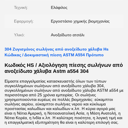
Τεχνική:
Ελάφιλος
Εφαρμογή:
Εργοστάσιο χημικής βιομηχανίας
Υλικό:
Ανοξείδωτο ατσάλι
304 Ζυγισμένος σωλήνας από ανοξείδωτο χάλυβα Hs
Κώδικας / Δοκιμαστική πίεση ASTM A554 Πρότυπο
Κωδικός HS / Αξιολόγηση πίεσης σωλήνων από
ανοξείδωτο χάλυβα Astm a554 304
Είμαστε επαγγελματίας κατασκευαστής όλων των τύπων
συγκολλημένων σωλήνων από ανοξείδωτο χάλυβα 304,
συγκολλημένων σωλήνων από ανοξείδωτο χάλυβα ASTM a554 με
περισσότερα από 25 χρόνια εμπειρίας. Οι σωλήνες
χρησιμοποιούνται ευρέως σε πολλές βιομηχανίες: εύκαμπτοι
σωλήνες αερίου, εύκαμπτοι σωλήνες νερού και κύκλωμα
προστασίας καλωδίων και καλωδίων κ.λπ. Η κύρια αγορά μας
είναι η Νότια Αμερική, η Νοτιοανατολική Ασία, η Μέση Ανατολή, η
Νότια Κορέα, η Ινδία κ.λπ. Η καλύτερη ποιότητα, η λογική τιμή και
η επαγγελματική εξυπηρέτηση θα είναι η καλύτερη επιλογή σας.