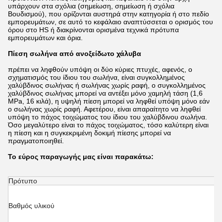
υπάρχουν στα σχόλια (σημείωση, σημείωση ή σχόλια
Βουδισμού), που ορίζονται αυστηρά στην κατηγορία ή στο πεδίο
εμπορευμάτων, σε αυτό το κεφάλαιο αναπτύσσεται ο ορισμός του
όρου στο HS ή διακρίνονται ορισμένα τεχνικά πρότυπα
εμπορευμάτων και όρια.
Πίεση σωλήνα από ανοξείδωτο χάλυβα
πρέπει να ληφθούν υπόψη οι δύο κύριες πτυχές, αφενός, ο
σχηματισμός του ίδιου του σωλήνα, είναι συγκολλημένος
χαλύβδινος σωλήνας ή σωλήνας χωρίς ραφή, ο συγκολλημένος
χαλύβδινος σωλήνας μπορεί να αντέξει μόνο χαμηλή τάση (1,6
MPa, 16 κιλά), η υψηλή πίεση μπορεί να ληφθεί υπόψη μόνο εάν
ο σωλήνας χωρίς ραφή. Αφετέρου, είναι απαραίτητο να ληφθεί
υπόψη το πάχος τοιχώματος του ίδιου του χαλύβδινου σωλήνα.
Όσο μεγαλύτερο είναι το πάχος τοιχώματος, τόσο καλύτερη είναι
η πίεση και η συγκεκριμένη δοκιμή πίεσης μπορεί να
πραγματοποιηθεί.
Το εύρος παραγωγής μας είναι παρακάτω:
Πρότυπο
A
Βαθμός υλικού