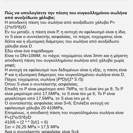
Πώς να υπολογίσετε την πίεση του συγκολλημένου σωλήνα
από ανοξείδωτο χάλυβα;
Η αποδεκτή πίεση του σωλήνα από ανοξείδωτο χάλυβα P=
(2*σ/S*δ)/D.
Εν τω μεταξύ, η πίεση είναι P, η αντοχή σε εφελκυσμό είναι η ίδια,
το S είναι ο συντελεστής ασφαλείας, το πάχος τοιχώματος είναι
δέλτα και η εξωτερική διάμετρος του σωλήνα από ανοξείδωτο
χάλυβα είναι D.
Εδώ είναι ένα παράδειγμα:
Είναι το DN=10MM, το πάχος τοιχώματος είναι 3mm και η μέγιστη
αποδεκτή πίεση του συγκολλημένου σωλήνα από χάλυβα χωρίς
ραφή;
Η αντοχή σε εφελκυσμό των δεδομένων είναι η εξής, η πίεση είναι
P και η εξωτερική διάμετρος του συγκολλημένου σωλήνα είναι D;
Πάχος τοιχώματος σωλήνα (P*D)/(2* S /S)
Όπου S είναι ο συντελεστής ασφαλείας;
Επειδή το P είναι μικρότερο από 7MPa, το S είναι ίσο με 8; Το P
είναι μικρότερο από 17,5MPa, το S είναι ίσο με 6; Το P είναι
μεγαλύτερο από 17,5MPa, το S είναι ίσο με 4;
Ο συντελεστής ασφαλείας είναι S=6; Επιλέξτε αντοχή σε
εφελκυσμό χάλυβα 20 410MPa,
Επομένως, η αποδεκτή πίεση του συγκολλημένου σωλήνα είναι
P=(2*σ/S*δ)/D
410/6 = (2 * * 3)/(1 + 6)
Σετ = 26,25 MPa > 17,5 MPa
Άρα ο συντελεστής ασφαλείας είναι S=4.