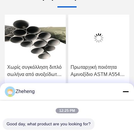
Χωρίς συγκόλληση διπλό
Πρωταρχική ποιότητα
σωλήνα από ανοξείδωτο
Αμινοξίδιο ASTM A554
χάλυβα (304 316 316L
201, 304, 316
310S)
Αστροφαιρικό γυαλισμένο
Zheheng
ή
Πάρτε την καλύτερη τιμή
Πάρτε την καλύτερη τιμή
στρογγυλό συγκολλημένο
σωλήνα φύλλου, σωλήνα
από ανοξείδωτο χάλυβα
12:25 PM
Good day, what product are you looking for?