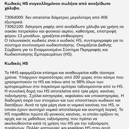
Κωδικός HS συγκολλημένου σωλήνα από ανοξείδωτο
χάλυβα.
73064000: δεν απαιτείται διάμετρος μεγαλύτερη από 406
εξωτερικά.
73062100: διάτρηση ραφής από ανοξείδωτο χάλυβα για χρήση σε
σακάκι πετρελαίου και φυσικού αερίου, καθετήρας, επιστροφή
φόρου 13 μονάδων, χρειάζεται επιθεώρηση.
Ο τελωνειακός κωδικός είναι ο κωδικός HS, συντομογραφία για το
σύστημα συντονισμού κωδικοποίησης. Ονομάζεται Διεθνής
Σύμβαση για το Εναρμονισμένο Σύστημα Περιγραφής και
Κωδικοποίησης Εμπορευμάτων (HS).
Κωδικός HS
Το HHS εφαρμόζεται επίσημα και αναθεωρείται κάθε τέσσερα
χρόνια. Υπάρχουν περισσότερες από 200 χώρες στον κόσμο που
χρησιμοποιούν το HS και πάνω από το 98% όλων των
εμπορευμάτων στο παγκόσμιο εμπόριο ταξινομούνται από το HS.
Η συνολική δομή του HS αποτελείται από τρία μέρη: κανόνες
ταξινόμησης. Σχόλια κατηγορίας, κεφαλαίου και υποκατηγορίας. Η
διαδοχική σειρά των στοιχείων και των υποοπτικών κωδικών και
διατάξεων. Αυτά τα τρία μέρη είναι οι νομικοί κανόνες του HS, οι
οποίοι έχουν αυστηρό νομικό αποτέλεσμα και αυστηρή λογική. Το
HS παραθέτει πρώτα έξι γενικούς κανόνες, οι οποίοι ορίζουν τις
αρχές και τις μεθόδους ταξινόμησης που πρέπει να
ακολουθούνται κατά τη χρήση του HS για την ταξινόμηση
προϊόντων. Πολλές κατηγορίες και κεφάλαιο HS στην αρχή