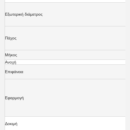
Εξωτερική διάμετρος
Πάχος
5
Μήκος
Ανοχή
1
Επιφάνεια
Φ
Π
β
β
β
Εφαρμογή
α
β
π
ε
U
Δοκιμή
κ