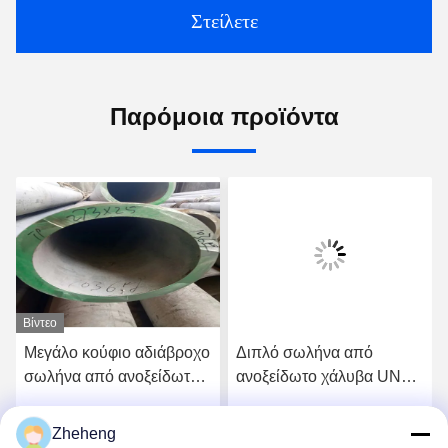
Στείλετε
Παρόμοια προϊόντα
Βίντεο
Μεγάλο κούφιο αδιάβροχο
Διπλό σωλήνα από
σωλήνα από ανοξείδωτο
ανοξείδωτο χάλυβα UNS
χάλυβα, ψυχρό σχοινί SS
S31500 με αντοχή στη
διάβρωση
Zheheng
ή
Πάρτε την καλύτερη τιμή
Πάρτε την καλύτερη τιμή