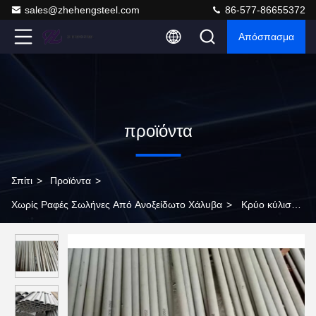
sales@zhehengsteel.com
86-577-86655372
Απόσπασμα
προϊόντα
Σπίτι
>
Προϊόντα
>
Χωρίς Ραφές Σωλήνες Από Ανοξείδωτο Χάλυβα
>
Κρύο κύλιση
316 ατσάλινου σωλήνα διαστάσεις Od 25mm / 28mm Βιομηχανικό