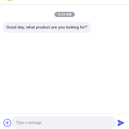
4:43 AM
Good day, what product are you looking for?
Wenzhou Zheheng Steel Industry Co.,Ltd
sales@zhehengsteel.com
86-577-86655372
No999 .αεροδρόμιο Wenzhou, πόλη Wenzhou, Zhejiang
Κίνα
Κίνα Καλή ποιότητα Σωλήνας από ανοξείδωτο χάλυβα
Προμηθευτής. 2018-2026 stainless-steelseamlesspipe.com .
Διατηρούνται όλα τα πνευματικά δικαιώματα.