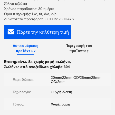
ξύλινα κιβώτια
Χρόνος παράδοσης: 30 ημέρες
Όροι πληρωμής: L/c, t/t, d/a, d/p
Δυνατότητα προσφοράς: 50TONS/30DAYS
Πάρτε την καλύτερη τιμή
Λεπτομέρειες
Περιγραφή του
προϊόντων
προϊόντος
Επισημαίνω:
Ss χωρίς ραφή σωλήνα
,
Σωλήνες από ανοξείδωτο χάλυβα 304
20mm/22mm OD/25mm/28mm
Εκμισθώσεις:
OD/2mm
Τεχνολογία:
ψυχρή έλαση
Τύπος:
Χωρίς ραφή