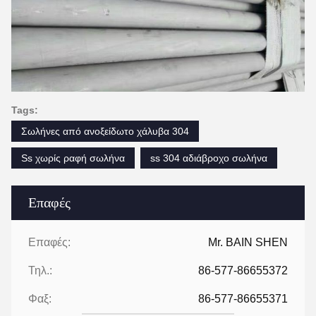
Tags:
Σωλήνες από ανοξείδωτο χάλυβα 304
Ss χωρίς ραφή σωλήνα
ss 304 αδιάβροχο σωλήνα
Επαφές
Επαφές:
Mr. BAIN SHEN
Τηλ.:
86-577-86655372
Φαξ:
86-577-86655371