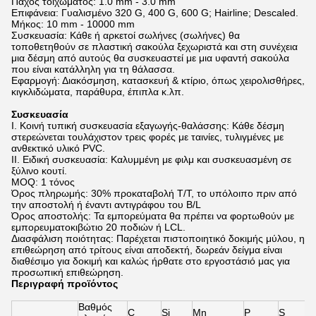
Πάχος τοιχώματος: 1.0 mm - 3.0 mm
Επιφάνεια: Γυαλισμένο 320 G, 400 G, 600 G; Hairline; Descaled.
Μήκος: 10 mm - 10000 mm
Συσκευασία: Κάθε ή αρκετοί σωλήνες (σωλήνες) θα
τοποθετηθούν σε πλαστική σακούλα ξεχωριστά και στη συνέχεια
μια δέσμη από αυτούς θα συσκευαστεί με μια υφαντή σακούλα
που είναι κατάλληλη για τη θάλασσα.
Εφαρμογή: Διακόσμηση, κατασκευή & κτίριο, όπως χειρολισθήρες,
κιγκλιδώματα, παράθυρα, έπιπλα κ.λπ.
Συσκευασία
I. Κοινή τυπική συσκευασία εξαγωγής-θαλάσσης: Κάθε δέσμη
στερεώνεται τουλάχιστον τρεις φορές με ταινίες, τυλιγμένες με
ανθεκτικό υλικό PVC.
II. Ειδική συσκευασία: Καλυμμένη με φιλμ και συσκευασμένη σε
ξύλινο κουτί.
MOQ: 1 τόνος
Όρος πληρωμής: 30% προκαταβολή T/T, το υπόλοιπο πριν από
την αποστολή ή έναντι αντιγράφου του B/L
Όρος αποστολής: Τα εμπορεύματα θα πρέπει να φορτωθούν με
εμπορευματοκιβώτιο 20 ποδιών ή LCL.
Διασφάλιση ποιότητας: Παρέχεται πιστοποιητικό δοκιμής μύλου, η
επιθεώρηση από τρίτους είναι αποδεκτή, δωρεάν δείγμα είναι
διαθέσιμο για δοκιμή και καλώς ήρθατε στο εργοστάσιό μας για
προσωπική επιθεώρηση.
Περιγραφή προϊόντος
Βαθμός
C
Si
Mn
P
S
N