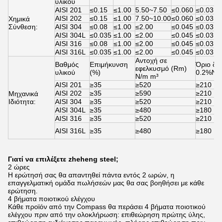
υλικού
AISI 201
≤0.15
≤1.00
5.50~7.50
≤0.060
≤0.03
1
AISI 202
≤0.15
≤1.00
7.50~10.00
≤0.060
≤0.03
4
Χημικά
Σύνθεση:
AISI 304
≤0.08
≤1.00
≤2.00
≤0.045
≤0.03
8
AISI 304L
≤0.035
≤1.00
≤2.00
≤0.045
≤0.03
8
AISI 316
≤0.08
≤1.00
≤2.00
≤0.045
≤0.03
1
AISI 316L
≤0.035
≤1.00
≤2.00
≤0.045
≤0.03
1
Αντοχή σε
Βαθμός
Επιμήκυνση
Όριο δι
εφελκυσμό (Rm)
υλικού
(%)
0.2%N/
N/m m³
AISI 201
≥35
≥520
≥210
AISI 202
≥35
≥590
≥210
Μηχανικά
Ιδιότητα:
AISI 304
≥35
≥520
≥210
AISI 304L
≥35
≥480
≥180
AISI 316
≥35
≥520
≥210
AISI 316L
≥35
≥480
≥180
Γιατί να επιλέξετε zheheng steel;
2 ώρες
Η ερώτησή σας θα απαντηθεί πάντα εντός 2 ωρών, η
επαγγελματική ομάδα πωλήσεών μας θα σας βοηθήσει με κάθε
ερώτηση.
4 βήματα ποιοτικού ελέγχου
Κάθε προϊόν από την Compass θα περάσει 4 βήματα ποιοτικού
ελέγχου πριν από την ολοκλήρωση: επιθεώρηση πρώτης ύλης,