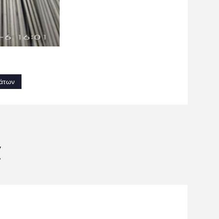
άτων
α