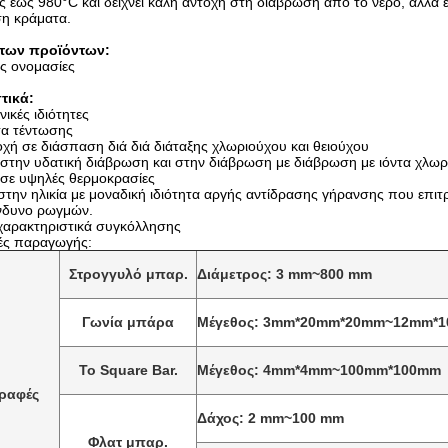
 έως 980°C και δείχνει καλή αντοχή στη διάβρωση από το νερό, αλλά εί
η κράματα.
των προϊόντων:
ς ονομασίες
τικά:
ικές ιδιότητες
τα τέντωσης
χή σε διάσπαση διά διά διάταξης χλωριούχου και θειούχου
ό στην υδατική διάβρωση και στην διάβρωση με διάβρωση με ιόντα χλω
ό σε υψηλές θερμοκρασίες
στην ηλικία με μοναδική ιδιότητα αργής αντίδρασης γήρανσης που επιτ
ίνδυνο ρωγμών.
 χαρακτηριστικά συγκόλλησης
ές παραγωγής:
Στρογγυλό μπαρ.
Διάμετρος: 3 mm~800 mm
Γωνία μπάρα
Μέγεθος: 3mm*20mm*20mm~12mm*
Το Square Bar.
Μέγεθος: 4mm*4mm~100mm*100mm
ραφές
Δάχος: 2 mm~100 mm
Φλατ μπαρ.