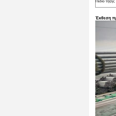
Πεδίο τήξης
Έκθεση π