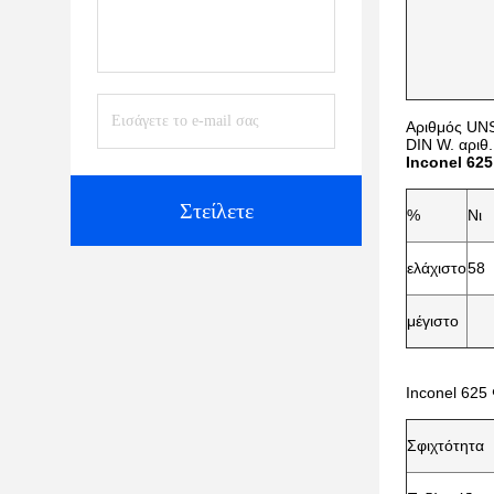
Αριθμός UN
DIN W. αριθ
Inconel 62
Στείλετε
%
Νι
ελάχιστο
58
μέγιστο
Inconel 625 
Σφιχτότητα