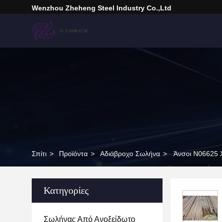
Wenzhou Zheheng Steel Industry Co.,Ltd
Σπίτι
>
Προϊόντα
>
Αδιάβροχο Σωλήνα
>
Άνσοι N06625 Χ
Κατηγορίες
Σωλήνας Από Ανοξείδωτο