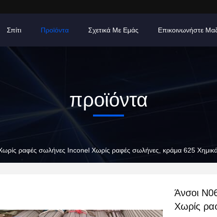
Σπίτι
Προϊόντα
Σχετικά Με Εμάς
Επικοινωνήστε Μα
προϊόντα
ωρίς ραφές σωλήνες Inconel Χωρίς ραφές σωλήνες, κράμα 625 Χημικά
Άνσοι N0
Χωρίς ρα