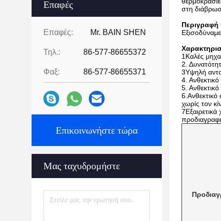
θερμοκρασίες
Επαφές
στη διάβρωσ
Περιγραφή 
Επαφές:
Mr. BAIN SHEN
Εξισοδύναμε
Χαρακτηρισ
Τηλ.:
86-577-86655372
1Καλές μηχαν
2. Δυνατότη
Φαξ:
86-577-86655371
3Υψηλή αντο
4. Ανθεκτικ
5. Ανθεκτικ
6.Ανθεκτικό 
χωρίς τον κ
7Εξαιρετικά
προδιαγραφ
Επικοινωνήστε τώρα
Μας ταχυδρομήστε
Προδιαγ