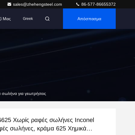
sales@zhehengsteel.com
86-577-86655372
ζί Μας
Απόσπασμα
Greek
 σωλήνα για γεωτρήσεις
6625 Χωρίς ραφές σωλήνες Inconel
φές σωλήνες, κράμα 625 Χημικά