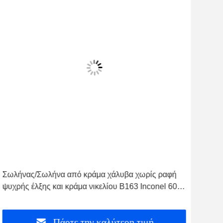
Σωλήνας/Σωλήνα από κράμα χάλυβα χωρίς ραφή
Σύν
ψυχρής έλξης και κράμα νικελίου B163 Inconel 601,
Σύν
600
σωλ
Πάρτε την καλύτερη τιμή