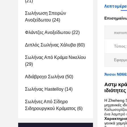
(21)
Λεπτομέρε
Σωλήνωση Σπειρών
Επισημαίν
Ανοξείδωτου
(24)
Φλάντζες Ανοξείδωτου
(22)
πιστοπ
Διπλός Σωλήνας Χάλυβα
(60)
Τύπος:
Σωλήνας Από Κράμα Νικελίου
Εφαρμο
(29)
Άνσοι N066
Αδιάβροχο Σωλήνα
(50)
Αστμ κρά
Σωλήνας Hastelloy
(14)
ιδιότητε
Η Zheheng S
Σωλήνες Από Σίδηρο
μηχανικές ιδ
Σιδηρουργικού Κράματος
(6)
Καλωσορίζουμ
ένα λαμπρό 
Χαρακτηρισ
γενικά χαμη