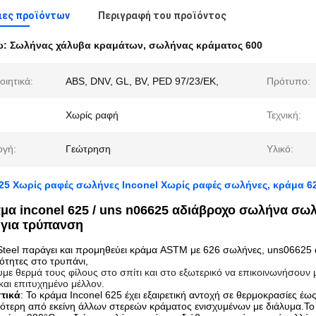
ιες προϊόντων
Περιγραφή του προϊόντος
ω:
Σωλήνας χάλυβα κραμάτων
,
σωλήνας κράματος 600
οιητικά:
ABS, DNV, GL, BV, PED 97/23/ΕΚ,
Πρότυπο:
Χωρίς ραφή
Τεχνική:
γή:
Γεώτρηση
Υλικό:
25 Χωρίς ραφές σωλήνες Inconel Χωρίς ραφές σωλήνες, κράμα 6
μα inconel 625 / uns n06625 αδιάβροχο σωλήνα σωλ
ς για τρύπανση
teel παράγει και προμηθεύει κράμα ASTM με 626 σωλήνες, uns06625 α
ιότητες στο τρυπάνι,
ε θερμά τους φίλους στο σπίτι και στο εξωτερικό να επικοινωνήσουν μ
και επιτυχημένο μέλλον.
τικά
: Το κράμα Inconel 625 έχει εξαιρετική αντοχή σε θερμοκρασίες έω
λότερη από εκείνη άλλων στερεών κράματος ενισχυμένων με διάλυμα.Το 