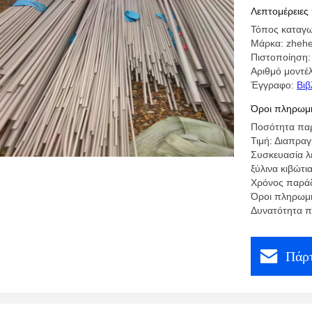
σωλήνα γ
Λεπτομέρειες
Τόπος καταγω
Μάρκα: zheh
Πιστοποίηση
Αριθμό μοντέ
Έγγραφο:
Βιβ
Όροι πληρωμή
Ποσότητα παρ
Τιμή: Διαπρα
Συσκευασία λ
ξύλινα κιβώτι
Χρόνος παράδ
Όροι πληρωμής:
Δυνατότητα 
Πάρτ