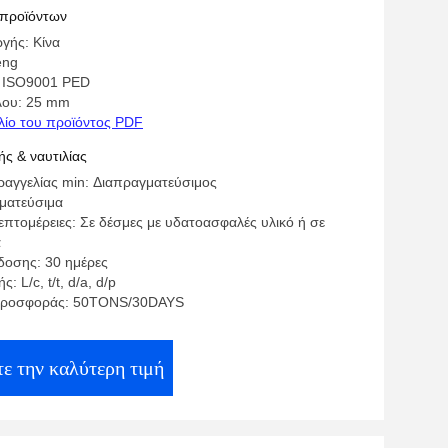
ια γεωτρήσεις
 προϊόντων
γής: Κίνα
eng
: ISO9001 PED
λου: 25 mm
λίο του προϊόντος PDF
ς & ναυτιλίας
αγγελίας min: Διαπραγματεύσιμος
γματεύσιμα
επτομέρειες: Σε δέσμες με υδατοασφαλές υλικό ή σε
α
οσης: 30 ημέρες
 L/c, t/t, d/a, d/p
προσφοράς: 50TONS/30DAYS
ε την καλύτερη τιμή