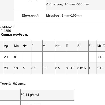
Διάμετρος: 10 mm~500 mm
Εξαγωνική
Μέγεθος: 2mm~100mm
S N06625
. 2.4856
5 Χημική σύνθεση:
Αρ
Μo
Φε
Γ
Μ
Ναι.
Π
S
Συ
Nb+T
20
8
3.15
23
10
5
0.1
0.5
0.5
0.015
0.015
1
4.15
Φυσικές ιδιότητες:
80,44 g/cm3