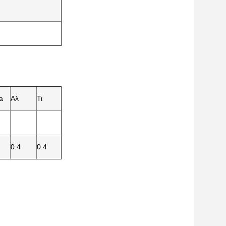
a
Αλ
Τι
0.4
0.4