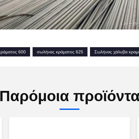
κράματος 600
σωλήνας κράματος 625
Σωλήνας χάλυβα κραμ
Παρόμοια προϊόντ