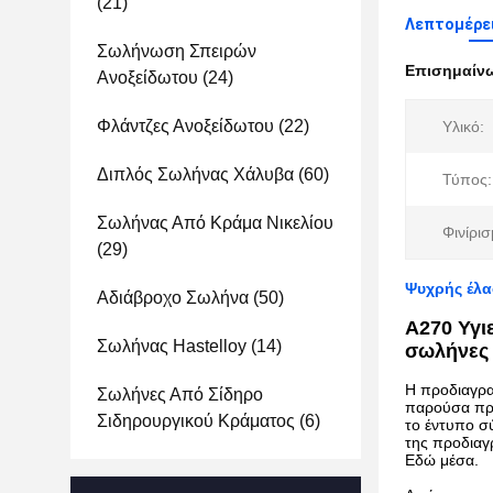
(21)
Λεπτομέρε
Σωλήνωση Σπειρών
Επισημαίν
Ανοξείδωτου
(24)
Φλάντζες Ανοξείδωτου
(22)
Υλικό:
Διπλός Σωλήνας Χάλυβα
(60)
Τύπος:
Σωλήνας Από Κράμα Νικελίου
Φινίρισ
(29)
Ψυχρής έλα
Αδιάβροχο Σωλήνα
(50)
Α270 Υγι
Σωλήνας Hastelloy
(14)
σωλήνες 
Η προδιαγρα
Σωλήνες Από Σίδηρο
παρούσα προ
Σιδηρουργικού Κράματος
(6)
το έντυπο σ
της προδιαγρ
Εδώ μέσα.