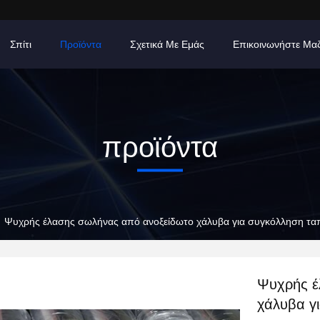
Σπίτι
Προϊόντα
Σχετικά Με Εμάς
Επικοινωνήστε Μα
προϊόντα
Ψυχρής έλασης σωλήνας από ανοξείδωτο χάλυβα για συγκόλληση ταπ
Ψυχρής έ
χάλυβα γ