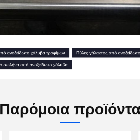
πό ανοξείδωτο χάλυβα τροφίμων
Πύλες γάλακτος από ανοξείδωτ
κό σωλήνα από ανοξείδωτο χάλυβα
Παρόμοια προϊόντ