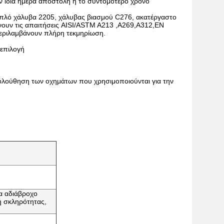
ην ίδια ημέρα αποστολή ή το συντομότερο χρόνο
διπλό χάλυβα 2205, χάλυβας βιασμού C276, ακατέργαστο
νουν τις απαιτήσεις AISI/ASTM A213 ,A269,A312,EN
περιλαμβάνουν πλήρη τεκμηρίωση.
 επιλογή
ακολούθηση των οχημάτων που χρησιμοποιούνται για την
ια αδιάβροχο
ή σκληρότητας,