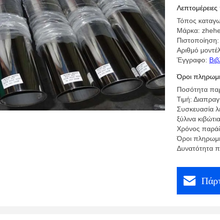
καταστροφ
Λεπτομέρειες
Τόπος καταγω
Μάρκα: zheh
Πιστοποίηση
Αριθμό μοντέ
Έγγραφο:
Βιβ
Όροι πληρωμή
Ποσότητα παρ
Τιμή: Διαπρα
Συσκευασία λ
ξύλινα κιβώτι
Χρόνος παράδ
Όροι πληρωμής:
Δυνατότητα π
Πάρτ