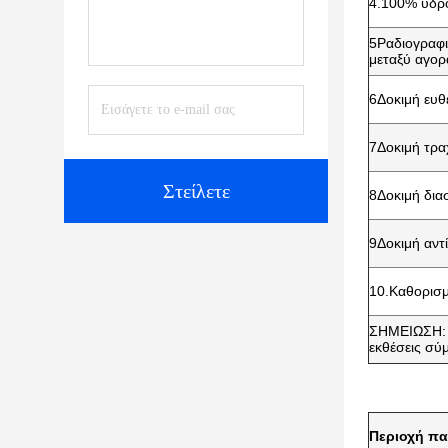
4.100% υδρο
5Ραδιογραφι
μεταξύ αγορ
6Δοκιμή ευθε
7Δοκιμή τρα
Στείλετε
8Δοκιμή δια
9Δοκιμή αντ
10.Καθορισμ
ΣΗΜΕΙΩΣΗ: Ό
εκθέσεις σύ
Περιοχή π