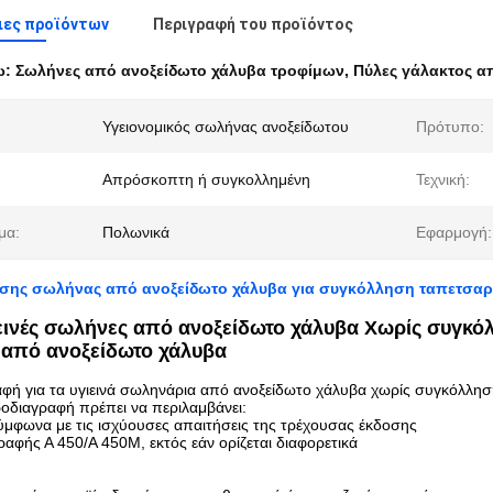
ιες προϊόντων
Περιγραφή του προϊόντος
ω:
Σωλήνες από ανοξείδωτο χάλυβα τροφίμων
,
Πύλες γάλακτος α
Υγειονομικός σωλήνας ανοξείδωτου
Πρότυπο:
Απρόσκοπτη ή συγκολλημένη
Τεχνική:
μα:
Πολωνικά
Εφαρμογή:
σης σωλήνας από ανοξείδωτο χάλυβα για συγκόλληση ταπετσαρί
εινές σωλήνες από ανοξείδωτο χάλυβα Χωρίς συγκόλ
από ανοξείδωτο χάλυβα
φή για τα υγιεινά σωληνάρια από ανοξείδωτο χάλυβα χωρίς συγκόλλη
διαγραφή πρέπει να περιλαμβάνει:
ύμφωνα με τις ισχύουσες απαιτήσεις της τρέχουσας έκδοσης
αφής Α 450/Α 450M, εκτός εάν ορίζεται διαφορετικά