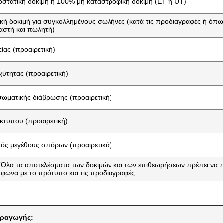
στατική δοκιμή ή 100% μη καταστροφική δοκιμή (ET ή UT)
κή δοκιμή για συγκολλημένους σωλήνες (κατά τις προδιαγραφές ή ό
αστή και πωλητή)
ίας (προαιρετική)
χύτητας (προαιρετική)
σωματικής διάβρωσης (προαιρετική)
ίκτυπου (προαιρετική)
ός μεγέθους σπόρων (προαιρετικά)
λα τα αποτελέσματα των δοκιμών και των επιθεωρήσεων πρέπει να π
μφωνα με το πρότυπο και τις προδιαγραφές.
αραγωγής: