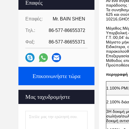
Αν ένα συγκ
Επαφές
παράδοσης π
Τα συνηθισμ
625 και σού
Επαφές:
Mr. BAIN SHEN
10216,GHOST
Μέγεθος:Μέγ
Τηλ.:
86-577-86655372
Υπερβολική 
Γ.Τ.:00,04' 
Φαξ:
86-577-86655371
Μέγιστο μήκ
Ειδικότερα,
παρακολούθ
Επεξεργασία
Μέθοδος επε
Προϋποθέσει
περιγραφή 
Επικοινωνήστε τώρα
1.100% PMI,
Μας ταχυδρομήστε
2.100% διάσ
3Η δοκιμή μ
σωλήνα/σωλή
δοκιμή αντι