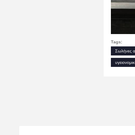
Tags:
Σωλήνες α
υγειονομι