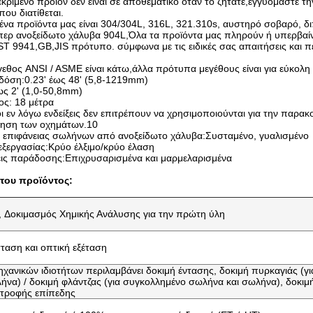
εκριμένο προϊόν δεν είναι σε αποθεματικό όταν το ζητάτε,εγγυόμαστε τ
ου διατίθεται.
ένα προϊόντα μας είναι 304/304L, 316L, 321.310s, αυστηρό σοβαρό, 
περ ανοξείδωτο χάλυβα 904L,Όλα τα προϊόντα μας πληρούν ή υπερβαί
 9941,GB,JIS πρότυπο. σύμφωνα με τις ειδικές σας απαιτήσεις και 
εθος ANSI / ASME είναι κάτω,άλλα πρότυπα μεγέθους είναι για εύκολη
δόση:0.23' έως 48' (5,8-1219mm)
έως 2' (1,0-50,8mm)
ος: 18 μέτρα
 οι εν λόγω ενδείξεις δεν επιτρέπουν να χρησιμοποιούνται για την παρ
ηση των οχημάτων.10
 επιφάνειας σωλήνων από ανοξείδωτο χάλυβα:Συσταμένο, γυαλισμένο
ξεργασίας:Κρύο έλξιμο/κρύο έλαση
ς παράδοσης:Επιχρυσαρισμένα και μαρμελαρισμένα
του προϊόντος:
 Δοκιμασμός Χημικής Ανάλυσης για την πρώτη ύλη
ταση και οπτική εξέταση
ηχανικών ιδιοτήτων περιλαμβάνει δοκιμή έντασης, δοκιμή πυρκαγιάς (γ
να) / δοκιμή φλάντζας (για συγκολλημένο σωλήνα και σωλήνα), δοκιμ
στροφής επίπεδης