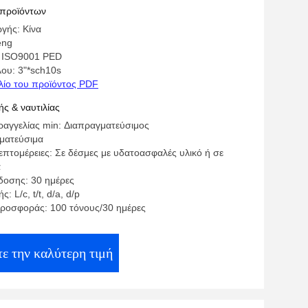
ική δοκιμή Schedule 80
 προϊόντων
γής: Κίνα
eng
: ISO9001 PED
λου: 3"*sch10s
λίο του προϊόντος PDF
ς & ναυτιλίας
αγγελίας min: Διαπραγματεύσιμος
γματεύσιμα
επτομέρειες: Σε δέσμες με υδατοασφαλές υλικό ή σε
α
οσης: 30 ημέρες
 L/c, t/t, d/a, d/p
ροσφοράς: 100 τόνους/30 ημέρες
ε την καλύτερη τιμή