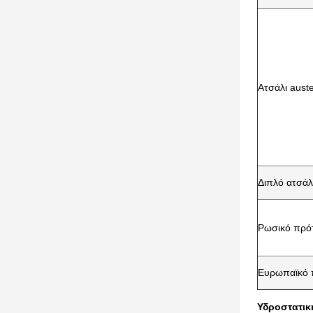
Ατσάλι auste
Διπλό ατσάλ
Ρωσικό πρό
Ευρωπαϊκό 
Υδροστατικ