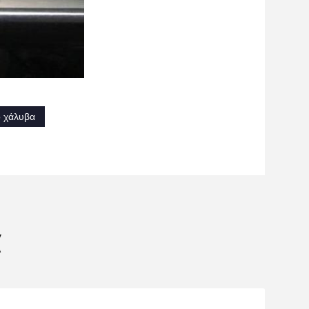
ο χάλυβα
α