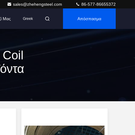
sales@zhehengsteel.com
86-577-86655372
ζί Μας
Απόσπασμα
Greek
 Coil
ϊόντα