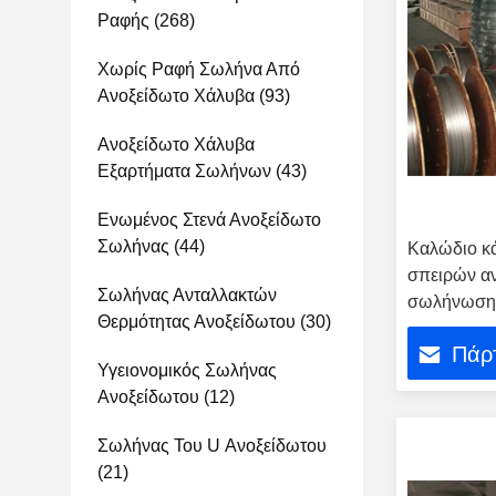
Ραφής
(268)
Χωρίς Ραφή Σωλήνα Από
Ανοξείδωτο Χάλυβα
(93)
Ανοξείδωτο Χάλυβα
Εξαρτήματα Σωλήνων
(43)
Ενωμένος Στενά Ανοξείδωτο
Σωλήνας
(44)
Καλώδιο κ
σπειρών α
Σωλήνας Ανταλλακτών
σωλήνωση 
Θερμότητας Ανοξείδωτου
(30)
304
Πάρτ
Υγειονομικός Σωλήνας
Ανοξείδωτου
(12)
Σωλήνας Του U Ανοξείδωτου
(21)