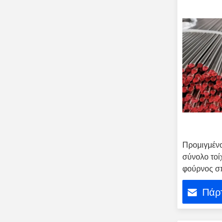
Προμιγμέν
σύνολο τοί
φούρνος σ
Πάρτ