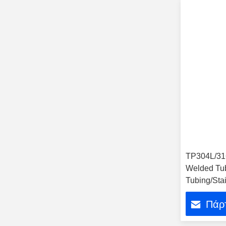
TP304L/316
Welded Tub
Tubing/Stai
Ss Seamles
Πάρτ