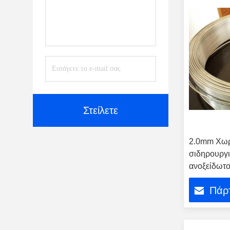
Στείλετε
2.0mm Χωρ
σιδηρουργ
ανοξείδωτο
μηχανική δ
Πάρτ