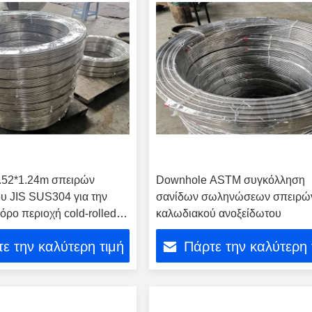
.52*1.24m σπειρών
Downhole ASTM συγκόλληση
υ JIS SUS304 για την
σανίδων σωληνώσεων σπειρώ
όρο περιοχή cold-rolled
καλωδιακού ανοξείδωτου
αι στενά
ε την καλύτερη τιμή
Πάρτε την καλύτερη 