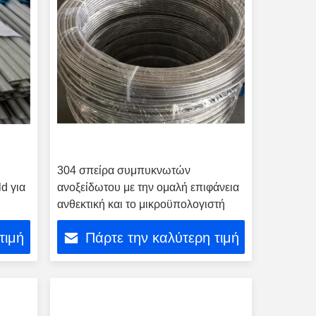
304 σπείρα συμπυκνωτών
d για
ανοξείδωτου με την ομαλή επιφάνεια
ανθεκτική και το μικροϋπολογιστή
τιμή
Πάρτε την καλύτερη τιμή