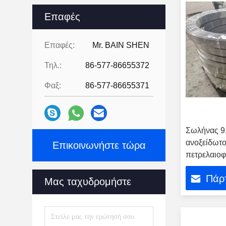
Επαφές
Επαφές:
Mr. BAIN SHEN
Τηλ.:
86-577-86655372
Φαξ:
86-577-86655371
Σωλήνας 9
ανοξείδωτο
Επικοινωνήστε τώρα
πετρελαιοφ
που ενώνετ
Πάρτ
Μας ταχυδρομήστε