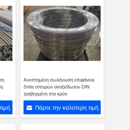
ση
Ανοπτημένη σωλήνωση επιφάνεια
τη
Smls σπειρών ανοξείδωτου DIN
τραβηγμένη στο κρύο
τιμή
Πάρτε την καλύτερη τιμή