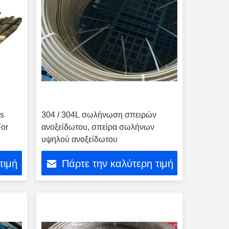
ss
304 / 304L σωλήνωση σπειρών
For
ανοξείδωτου, σπείρα σωλήνων
υψηλού ανοξείδωτου
τιμή
Πάρτε την καλύτερη τιμή