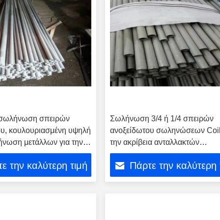
σωλήνωση σπειρών
Σωλήνωση 3/4 ή 1/4 σπειρών
ου, κουλουριασμένη υψηλή
ανοξείδωτου σωληνώσεων Coil
ήνωση μετάλλων για την
την ακρίβεια ανταλλακτών
θερμότητας
ε την καλύτερη τιμή
Πάρτε την καλύτερη 