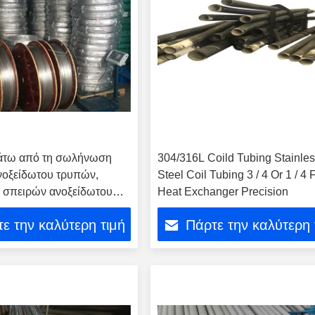
άτω από τη σωλήνωση
304/316L Coild Tubing Stainle
νοξείδωτου τρυπών,
Steel Coil Tubing 3 / 4 Or 1 / 4 
σπειρών ανοξείδωτου
Heat Exchanger Precision
ε την καλύτερη τιμή
Πάρτε την καλύτερη 