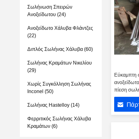
Σωλήνωση Σπειρών
Ανοξείδωτου
(24)
Ανοξείδωτο Χάλυβα Φλάντζες
(22)
Διπλός Σωλήνας Χάλυβα
(60)
Σωλήνας Κραμάτων Νικελίου
(29)
Εύκαμπτη 
ανοξείδωτ
Χωρίς Συγκόλληση Σωλήνας
πίεση σωλ
Inconel
(50)
κάμψη
Πάρτ
Σωλήνας Hastelloy
(14)
Φερριτικός Σωλήνας Χάλυβα
Κραμάτων
(6)