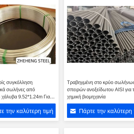
ίς συγκόλληση
Τραβηγμένη στο κρύο σωλήνω
ικά σωλήνες από
σπειρών ανοξείδωτου AISI για 
 χάλυβα 9.52*1.24m Για
χημική βιομηχανία
ομή
ε την καλύτερη τιμή
Πάρτε την καλύτερη 