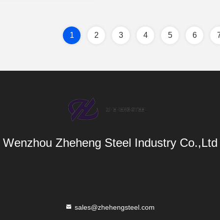
1
2
3
4
5
6
Wenzhou Zheheng Steel Industry Co.,Ltd
sales@zhehengsteel.com