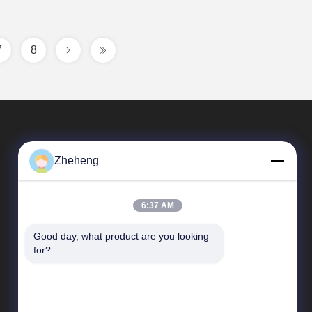
7
8
Zheheng
6:37 AM
Good day, what product are you looking 
Γρήγορες Συνδέσεις
for?
Σχεδιάγραμμα επιχείρησης
Επισκεψή εργοστασίου