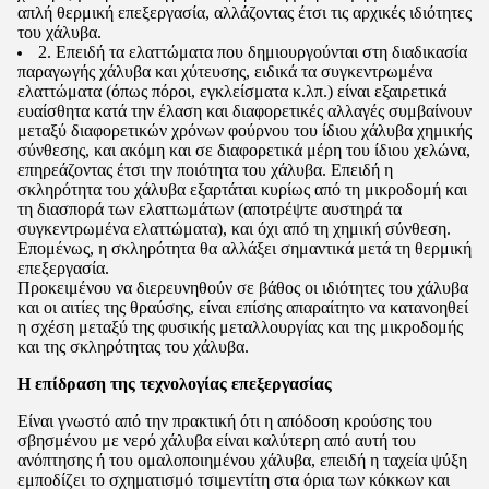
απλή θερμική επεξεργασία, αλλάζοντας έτσι τις αρχικές ιδιότητες
του χάλυβα.
2. Επειδή τα ελαττώματα που δημιουργούνται στη διαδικασία
παραγωγής χάλυβα και χύτευσης, ειδικά τα συγκεντρωμένα
ελαττώματα (όπως πόροι, εγκλείσματα κ.λπ.) είναι εξαιρετικά
ευαίσθητα κατά την έλαση και διαφορετικές αλλαγές συμβαίνουν
μεταξύ διαφορετικών χρόνων φούρνου του ίδιου χάλυβα χημικής
σύνθεσης, και ακόμη και σε διαφορετικά μέρη του ίδιου χελώνα,
επηρεάζοντας έτσι την ποιότητα του χάλυβα. Επειδή η
σκληρότητα του χάλυβα εξαρτάται κυρίως από τη μικροδομή και
τη διασπορά των ελαττωμάτων (αποτρέψτε αυστηρά τα
συγκεντρωμένα ελαττώματα), και όχι από τη χημική σύνθεση.
Επομένως, η σκληρότητα θα αλλάξει σημαντικά μετά τη θερμική
επεξεργασία.
Προκειμένου να διερευνηθούν σε βάθος οι ιδιότητες του χάλυβα
και οι αιτίες της θραύσης, είναι επίσης απαραίτητο να κατανοηθεί
η σχέση μεταξύ της φυσικής μεταλλουργίας και της μικροδομής
και της σκληρότητας του χάλυβα.
Η επίδραση της τεχνολογίας επεξεργασίας
Είναι γνωστό από την πρακτική ότι η απόδοση κρούσης του
σβησμένου με νερό χάλυβα είναι καλύτερη από αυτή του
ανόπτησης ή του ομαλοποιημένου χάλυβα, επειδή η ταχεία ψύξη
εμποδίζει το σχηματισμό τσιμεντίτη στα όρια των κόκκων και