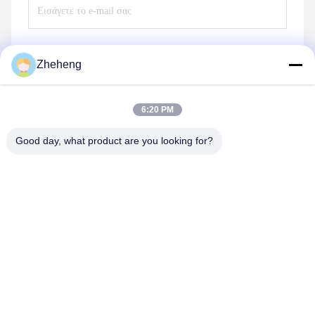
Zheheng
Στείλετε
6:20 PM
Good day, what product are you looking for?
Wenzhou Zheheng Steel Industry Co.,Ltd
sales@zhehengsteel.com
86-577-86655372
No999 .αεροδρόμιο Wenzhou, πόλη Wenzhou, Zhejiang
Κίνα