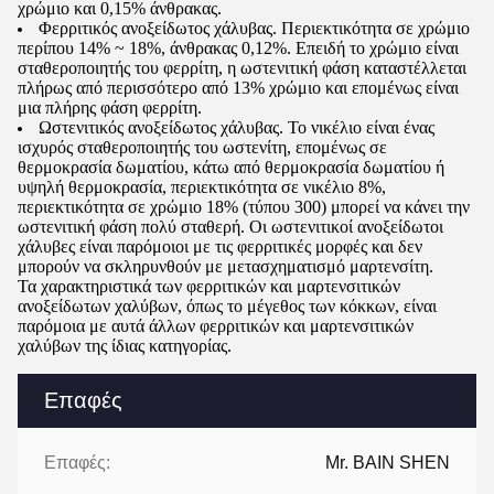
χρώμιο και 0,15% άνθρακας.
Φερριτικός ανοξείδωτος χάλυβας. Περιεκτικότητα σε χρώμιο
περίπου 14% ~ 18%, άνθρακας 0,12%. Επειδή το χρώμιο είναι
σταθεροποιητής του φερρίτη, η ωστενιτική φάση καταστέλλεται
πλήρως από περισσότερο από 13% χρώμιο και επομένως είναι
μια πλήρης φάση φερρίτη.
Ωστενιτικός ανοξείδωτος χάλυβας. Το νικέλιο είναι ένας
ισχυρός σταθεροποιητής του ωστενίτη, επομένως σε
θερμοκρασία δωματίου, κάτω από θερμοκρασία δωματίου ή
υψηλή θερμοκρασία, περιεκτικότητα σε νικέλιο 8%,
περιεκτικότητα σε χρώμιο 18% (τύπου 300) μπορεί να κάνει την
ωστενιτική φάση πολύ σταθερή. Οι ωστενιτικοί ανοξείδωτοι
χάλυβες είναι παρόμοιοι με τις φερριτικές μορφές και δεν
μπορούν να σκληρυνθούν με μετασχηματισμό μαρτενσίτη.
Τα χαρακτηριστικά των φερριτικών και μαρτενσιτικών
ανοξείδωτων χαλύβων, όπως το μέγεθος των κόκκων, είναι
παρόμοια με αυτά άλλων φερριτικών και μαρτενσιτικών
χαλύβων της ίδιας κατηγορίας.
Επαφές
Επαφές:
Mr. BAIN SHEN