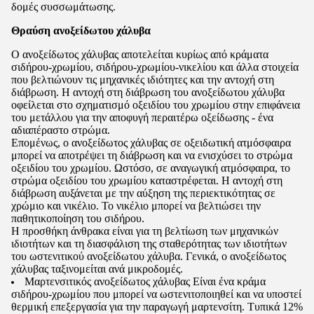
δομές συσσωμάτωσης.
Θραύση ανοξείδωτου χάλυβα
Ο ανοξείδωτος χάλυβας αποτελείται κυρίως από κράματα
σιδήρου-χρωμίου, σιδήρου-χρωμίου-νικελίου και άλλα στοιχεία
που βελτιώνουν τις μηχανικές ιδιότητες και την αντοχή στη
διάβρωση. Η αντοχή στη διάβρωση του ανοξείδωτου χάλυβα
οφείλεται στο σχηματισμό οξειδίου του χρωμίου στην επιφάνεια
του μετάλλου για την αποφυγή περαιτέρω οξείδωσης - ένα
αδιαπέραστο στρώμα.
Επομένως, ο ανοξείδωτος χάλυβας σε οξειδωτική ατμόσφαιρα
μπορεί να αποτρέψει τη διάβρωση και να ενισχύσει το στρώμα
οξειδίου του χρωμίου. Ωστόσο, σε αναγωγική ατμόσφαιρα, το
στρώμα οξειδίου του χρωμίου καταστρέφεται. Η αντοχή στη
διάβρωση αυξάνεται με την αύξηση της περιεκτικότητας σε
χρώμιο και νικέλιο. Το νικέλιο μπορεί να βελτιώσει την
παθητικοποίηση του σιδήρου.
Η προσθήκη άνθρακα είναι για τη βελτίωση των μηχανικών
ιδιοτήτων και τη διασφάλιση της σταθερότητας των ιδιοτήτων
του ωστενιτικού ανοξείδωτου χάλυβα. Γενικά, ο ανοξείδωτος
χάλυβας ταξινομείται ανά μικροδομές.
Μαρτενσιτικός ανοξείδωτος χάλυβας Είναι ένα κράμα
σιδήρου-χρωμίου που μπορεί να ωστενιτοποιηθεί και να υποστεί
θερμική επεξεργασία για την παραγωγή μαρτενσίτη. Τυπικά 12%