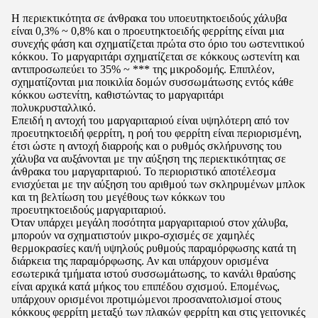
Η περιεκτικότητα σε άνθρακα του υποευτηκτοειδούς χάλυβα
είναι 0,3% ~ 0,8% και ο προευτηκτοειδής φερρίτης είναι μια
συνεχής φάση και σχηματίζεται πρώτα στο όριο του ωστενιτικού
κόκκου. Το μαργαριτάρι σχηματίζεται σε κόκκους ωστενίτη και
αντιπροσωπεύει το 35% ~ *** της μικροδομής. Επιπλέον,
σχηματίζονται μια ποικιλία δομών συσσωμάτωσης εντός κάθε
κόκκου ωστενίτη, καθιστώντας το μαργαριτάρι
πολυκρυσταλλικό.
Επειδή η αντοχή του μαργαριταριού είναι υψηλότερη από τον
προευτηκτοειδή φερρίτη, η ροή του φερρίτη είναι περιορισμένη,
έτσι ώστε η αντοχή διαρροής και ο ρυθμός σκλήρυνσης του
χάλυβα να αυξάνονται με την αύξηση της περιεκτικότητας σε
άνθρακα του μαργαριταριού. Το περιοριστικό αποτέλεσμα
ενισχύεται με την αύξηση του αριθμού των σκληρυμένων μπλοκ
και τη βελτίωση του μεγέθους των κόκκων του
προευτηκτοειδούς μαργαριταριού.
Όταν υπάρχει μεγάλη ποσότητα μαργαριταριού στον χάλυβα,
μπορούν να σχηματιστούν μικρο-σχισμές σε χαμηλές
θερμοκρασίες και/ή υψηλούς ρυθμούς παραμόρφωσης κατά τη
διάρκεια της παραμόρφωσης. Αν και υπάρχουν ορισμένα
εσωτερικά τμήματα ιστού συσσωμάτωσης, το κανάλι θραύσης
είναι αρχικά κατά μήκος του επιπέδου σχισμού. Επομένως,
υπάρχουν ορισμένοι προτιμώμενοι προσανατολισμοί στους
κόκκους φερρίτη μεταξύ των πλακών φερρίτη και στις γειτονικές