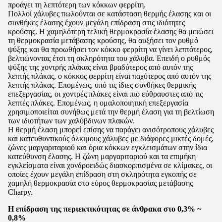
προάγει τη λεπτότερη των κόκκων φερρίτη.
Πολλοί χάλυβες πωλούνται σε κατάσταση θερμής έλασης και οι
συνθήκες έλασης έχουν μεγάλη επίδραση στις ιδιότητες
κρούσης. Η χαμηλότερη τελική θερμοκρασία έλασης θα μειώσει
τη θερμοκρασία μετάβασης κρούσης, θα αυξήσει τον ρυθμό
ψύξης και θα προωθήσει τον κόκκο φερρίτη να γίνει λεπτότερος,
βελτιώνοντας έτσι τη σκληρότητα του χάλυβα. Επειδή ο ρυθμός
ψύξης της χοντρής πλάκας είναι βραδύτερος από αυτόν της
λεπτής πλάκας, ο κόκκος φερρίτη είναι παχύτερος από αυτόν της
λεπτής πλάκας. Επομένως, υπό τις ίδιες συνθήκες θερμικής
επεξεργασίας, οι χοντρές πλάκες είναι πιο εύθραυστες από τις
λεπτές πλάκες. Επομένως, η ομαλοποιητική επεξεργασία
χρησιμοποιείται συνήθως μετά την θερμή έλαση για τη βελτίωση
των ιδιοτήτων των χαλύβδινων πλακών.
Η θερμή έλαση μπορεί επίσης να παράγει ανισότροπους χάλυβες
και κατευθυντικούς όλκιμους χάλυβες με διάφορες μικτές δομές,
ζώνες μαργαριταριού και όρια κόκκων εγκλεισμάτων στην ίδια
κατεύθυνση έλασης. Η ζώνη μαργαριταριού και τα επιμήκη
εγκλείσματα είναι χονδροειδώς διασκορπισμένα σε κλίμακες, οι
οποίες έχουν μεγάλη επίδραση στη σκληρότητα εγκοπής σε
χαμηλή θερμοκρασία στο εύρος θερμοκρασίας μετάβασης
Charpy.
Η επίδραση της περιεκτικότητας σε άνθρακα στο 0,3% ~
0,8%